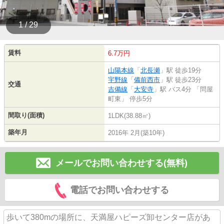
1 / 29
賃料
6.7万円
山陽本線
「
北長瀬
」駅 徒歩19分
宇野線
「
備前西市
」駅 徒歩23分
交通
吉備線
「
大安寺
」駅 バス4分 「問屋
町東」 停歩5分
間取り(面積)
1LDK(38.88㎡)
築年月
2016年 2月(築10年)
メールでお問い合わせする(無料)
電話でお問い合わせする
歩いて380mの場所に、天満屋ハピーズ卸センター店があ