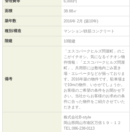
管理費等
6,000円
面積
38.88㎡
築年数
2016年 2月 (築10年)
種別/構造
マンション/鉄筋コンクリート
階建
10階建
「エスコパークヒルズ問屋町」のこ
こがイチオシ。気になるイチオシ物
件情報：「エスコパークヒルズ問屋
町」。共用部には敷地内ごみ置き
場・エレベータなどが揃っておりま
備考
す。2016年築の物件です。駐車場ま
で10mの物件、いかがでしょうか。
お客様のご希望の条件をお聞かせ下
さい。当社からお客様のお求めの条
件に合った物件をご紹介させていた
だきます。
株式会社B-style
岡山県岡山市南区万倍１９－１２
TEL:086-238-0113