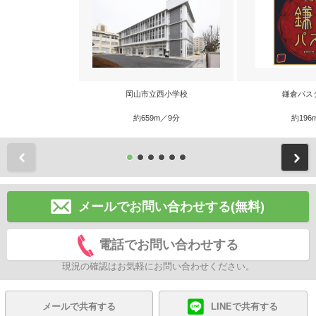
岡山市立西小学校
鎌倉パス
約659m／9分
約196
前
メールでお問い合わせする(無料)
電話でお問い合わせする
現況の確認はお気軽にお問い合わせください。
メールで共有する
LINEで共有する