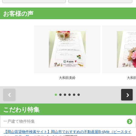
お客様の声
大和田美鈴
大和
前
こだわり特集
一戸建て物件特集
【岡山賃貸物件検索サイト】岡山市でおすすめの不動産屋B-style（ビースタイ