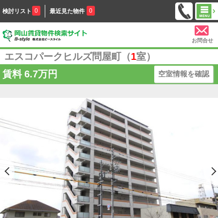
0
0
検討リスト
最近見た物件
お問合せ
エスコパークヒルズ問屋町（
1
室）
賃料
6.7万円
空室情報を確認