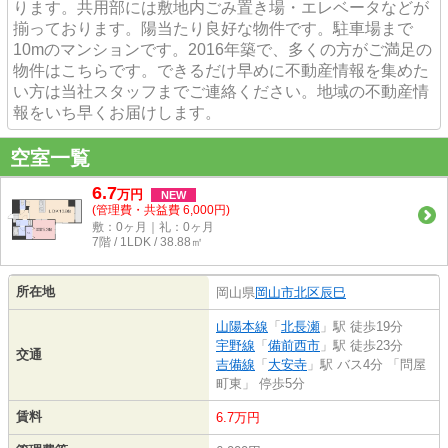
ります。共用部には敷地内ごみ置き場・エレベータなどが
揃っております。陽当たり良好な物件です。駐車場まで
10mのマンションです。2016年築で、多くの方がご満足の
物件はこちらです。できるだけ早めに不動産情報を集めた
い方は当社スタッフまでご連絡ください。地域の不動産情
報をいち早くお届けします。
空室一覧
6.7
万
円
NEW
(管理費・共益費 6,000円)
敷：0ヶ月｜礼：0ヶ月
7階 / 1LDK / 38.88㎡
所在地
岡山県
岡山市北区
辰巳
山陽本線
「
北長瀬
」駅 徒歩19分
宇野線
「
備前西市
」駅 徒歩23分
交通
吉備線
「
大安寺
」駅 バス4分 「問屋
町東」 停歩5分
賃料
6.7万円