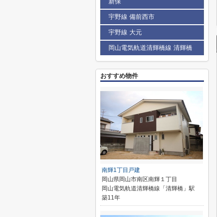
新保
宇野線 備前西市
宇野線 大元
岡山電気軌道清輝橋線 清輝橋
おすすめ物件
南輝1丁目戸建
岡山県岡山市南区南輝１丁目
岡山電気軌道清輝橋線「清輝橋」駅
築11年