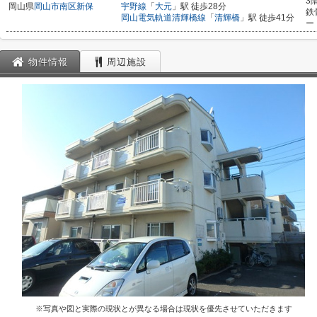
3
岡山県
岡山市南区
新保
宇野線
「
大元
」駅 徒歩28分
鉄
岡山電気軌道清輝橋線
「
清輝橋
」駅 徒歩41分
ー
物件情報
周辺施設
※写真や図と実際の現状とが異なる場合は現状を優先させていただきます