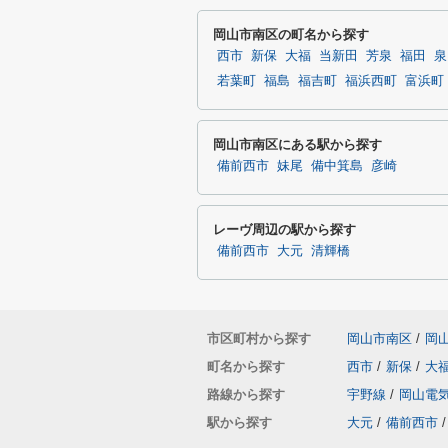
岡山市南区の町名から探す
西市
新保
大福
当新田
芳泉
福田
泉
若葉町
福島
福吉町
福浜西町
富浜町
岡山市南区にある駅から探す
備前西市
妹尾
備中箕島
彦崎
レーヴ周辺の駅から探す
備前西市
大元
清輝橋
市区町村から探す
岡山市南区
/
岡
町名から探す
西市
/
新保
/
大
路線から探す
宇野線
/
岡山電
駅から探す
大元
/
備前西市
/