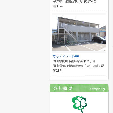
宇野線「備前西市」駅 徒歩52分
築36年
ウッディバードA棟
岡山県岡山市南区福富東２丁目
岡山電気軌道清輝橋線「東中央町」駅
築18年