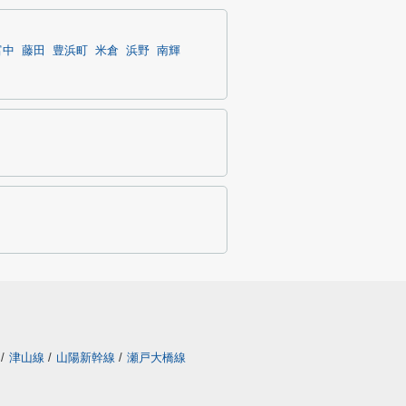
富中
藤田
豊浜町
米倉
浜野
南輝
/
津山線
/
山陽新幹線
/
瀬戸大橋線