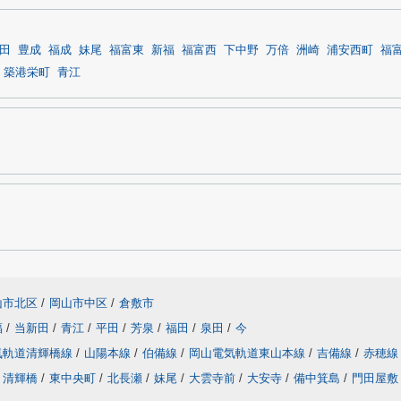
田
豊成
福成
妹尾
福富東
新福
福富西
下中野
万倍
洲崎
浦安西町
福
築港栄町
青江
山市北区
/
岡山市中区
/
倉敷市
福
/
当新田
/
青江
/
平田
/
芳泉
/
福田
/
泉田
/
今
気軌道清輝橋線
/
山陽本線
/
伯備線
/
岡山電気軌道東山本線
/
吉備線
/
赤穂線
清輝橋
/
東中央町
/
北長瀬
/
妹尾
/
大雲寺前
/
大安寺
/
備中箕島
/
門田屋敷