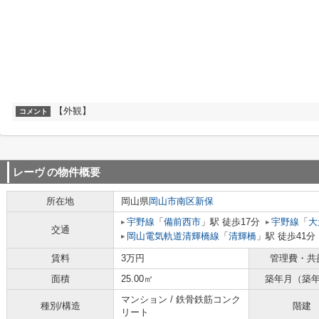
【外観】
コメント
レーヴ
の物件概要
所在地
岡山県
岡山市南区
新保
宇野線
「
備前西市
」駅 徒歩17分
宇野線
「
大
交通
岡山電気軌道清輝橋線
「
清輝橋
」駅 徒歩41分
賃料
3万円
管理費・共
面積
25.00㎡
築年月（築
マンション / 鉄骨鉄筋コンク
種別/構造
階建
リート