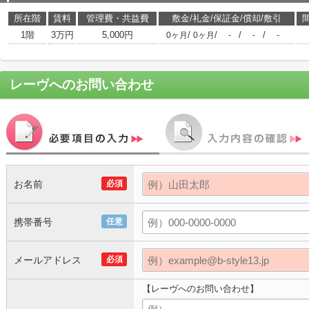
所在階
賃料
管理費・共益費
敷金/礼金/保証金/償却/敷引
1階
3万円
5,000円
/
/
/
/
0ヶ月
0ヶ月
-
-
-
レーヴ
へのお問い合わせ
お名前
必須
携帯番号
任意
メールアドレス
必須
【レーヴへのお問い合わせ】