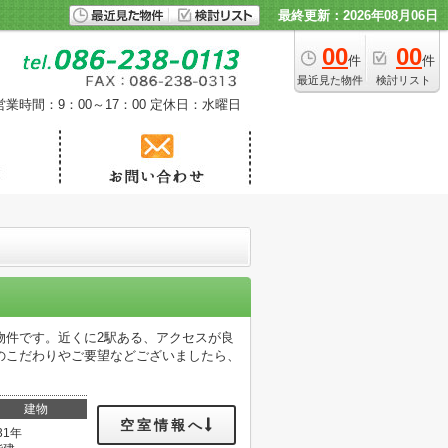
最終更新：2026年08月06日
00
00
件
件
最近見た物件
検討リスト
営業時間：9：00～17：00
定休日：水曜日
物件です。近くに2駅ある、アクセスが良
のこだわりやご要望などございましたら、
建物
空室情報へ
31年