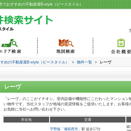
おすすめの不動産屋B-style（ビースタイル）
めの不動産屋B-style（ビースタイル）
>
物件一覧
>
レーヴ
レーヴ
「レーヴ」のここがイチオシ。室内設備や機能性にこだわったマンション
い物件です。当社スタッフが地域の賃貸情報をご提供いたします。お客様
お気軽に当社へお問い合わせ下さい。
所在地
交通
築
宇野線
「
備前西市
」駅 徒歩17分