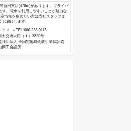
新田支店(478m)があります。プライバ
です。電車を利用しやすいことが魅力な
動産情報を集めたい方は当社スタッフま
くお届けします。
－１２
TEL:086-238-0113
 国土交通大臣（１）3820号
益社団法人 全国宅地建物取引業保証協
山商工会議所