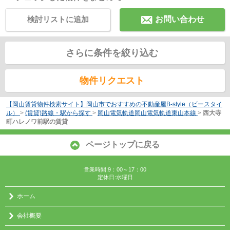
検討リストに追加
お問い合わせ
さらに条件を絞り込む
物件リクエスト
【岡山賃貸物件検索サイト】岡山市でおすすめの不動産屋B-style（ビースタイ
ル）
>
(賃貸)路線・駅から探す
>
岡山電気軌道岡山電気軌道東山本線
>
西大寺
町ハレノワ前駅の賃貸
ページトップに戻る
営業時間:9：00～17：00
定休日:水曜日
ホーム
会社概要