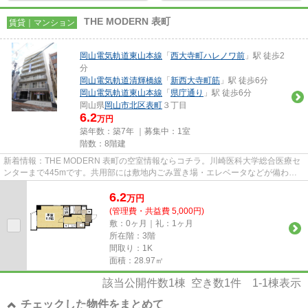
THE MODERN 表町
賃貸｜マンション
岡山電気軌道東山本線
「
西大寺町ハレノワ前
」駅 徒歩2
分
岡山電気軌道清輝橋線
「
新西大寺町筋
」駅 徒歩6分
岡山電気軌道東山本線
「
県庁通り
」駅 徒歩6分
岡山県
岡山市北区
表町
３丁目
6.2
万円
築年数：築7年 ｜募集中：
1室
階数：8階建
新着情報：THE MODERN 表町の空室情報ならコチラ。川崎医科大学総合医療セ
ンターまで445mです。共用部には敷地内ごみ置き場・エレベータなどが備わっ
ておりとても充実しています。築6...
6.2
万
円
(管理費・共益費 5,000円)
敷：0ヶ月｜礼：1ヶ月
所在階：3階
間取り：1K
面積：28.97㎡
該当公開件数
1
棟 空き数
1
件
1-1
棟表示
チェックした物件をまとめて