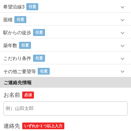
希望沿線3
任意
面積
任意
駅からの徒歩
任意
築年数
任意
こだわり条件
任意
その他ご要望等
任意
ご連絡先情報
お名前
必須
連絡先
いずれか１つ以上入力