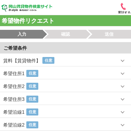
電話する
希望物件リクエスト
入力
確認
送信
ご希望条件
賃料【賃貸物件】
任意
希望住所1
任意
希望住所2
任意
希望住所3
任意
希望沿線1
任意
希望沿線2
任意