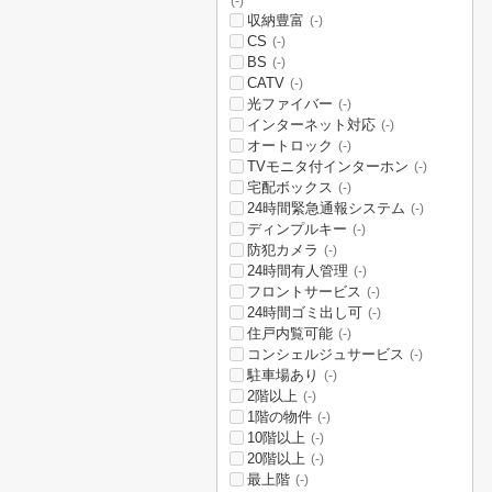
(-)
収納豊富
(-)
CS
(-)
BS
(-)
CATV
(-)
光ファイバー
(-)
インターネット対応
(-)
オートロック
(-)
TVモニタ付インターホン
(-)
宅配ボックス
(-)
24時間緊急通報システム
(-)
ディンプルキー
(-)
防犯カメラ
(-)
24時間有人管理
(-)
フロントサービス
(-)
24時間ゴミ出し可
(-)
住戸内覧可能
(-)
コンシェルジュサービス
(-)
駐車場あり
(-)
2階以上
(-)
1階の物件
(-)
10階以上
(-)
20階以上
(-)
最上階
(-)