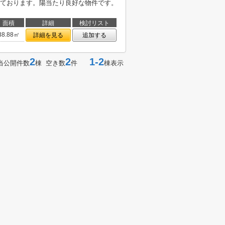
ております。陽当たり良好な物件です。
面積
詳細
検討リスト
38.88㎡
詳細を見る
追加する
2
2
1-2
当公開件数
棟 空き数
件
棟表示