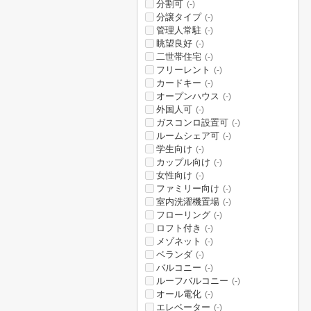
分割可
(-)
分譲タイプ
(-)
管理人常駐
(-)
眺望良好
(-)
二世帯住宅
(-)
フリーレント
(-)
カードキー
(-)
オープンハウス
(-)
外国人可
(-)
ガスコンロ設置可
(-)
ルームシェア可
(-)
学生向け
(-)
カップル向け
(-)
女性向け
(-)
ファミリー向け
(-)
室内洗濯機置場
(-)
フローリング
(-)
ロフト付き
(-)
メゾネット
(-)
ベランダ
(-)
バルコニー
(-)
ルーフバルコニー
(-)
オール電化
(-)
エレベーター
(-)