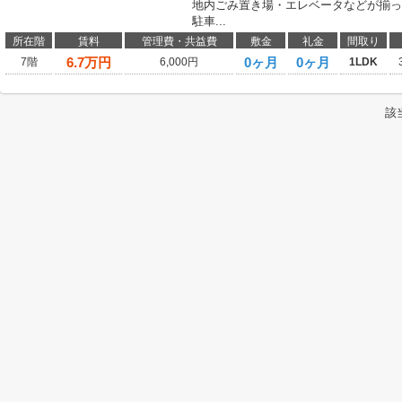
地内ごみ置き場・エレベータなどが揃っ
駐車...
所在階
賃料
管理費・共益費
敷金
礼金
間取り
6.7
万円
0ヶ月
0ヶ月
7階
6,000円
1LDK
該