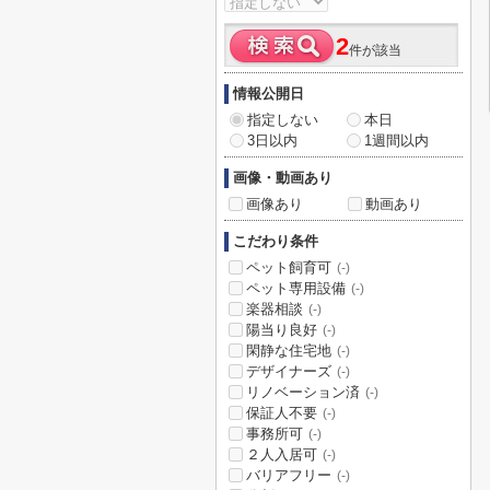
2
件が該当
情報公開日
指定しない
本日
3日以内
1週間以内
画像・動画あり
画像あり
動画あり
こだわり条件
ペット飼育可
(-)
ペット専用設備
(-)
楽器相談
(-)
陽当り良好
(-)
閑静な住宅地
(-)
デザイナーズ
(-)
リノベーション済
(-)
保証人不要
(-)
事務所可
(-)
２人入居可
(-)
バリアフリー
(-)