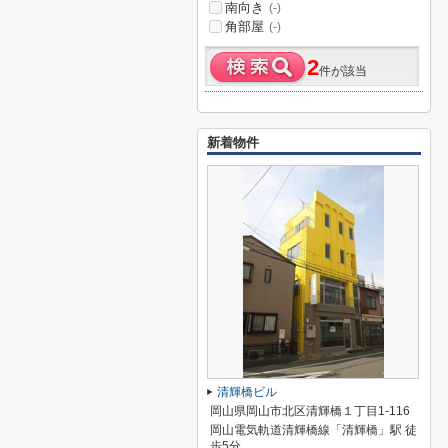
南向き
(-)
角部屋
(-)
2
件が該当
新着物件
清輝橋ビル
岡山県岡山市北区清輝橋１丁目1-116
岡山電気軌道清輝橋線「清輝橋」駅 徒
歩5分