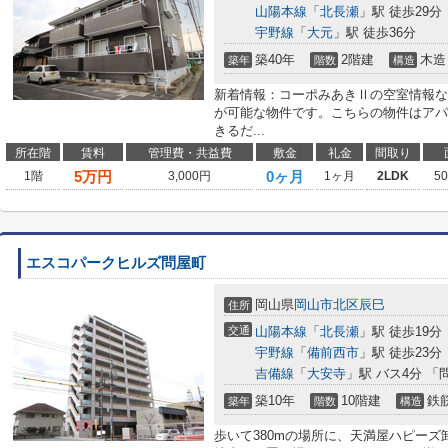
山陽本線
「
北長瀬
」駅 徒歩29分
宇野線
「
大元
」駅 徒歩36分
築40年
2階建
木造
築年
階数
構造
新着情報：コーポみあきⅡの空室情報な
が可能な物件です。こちらの物件はアパ
きるだ...
所在階
賃料
管理費・共益費
敷金
礼金
間取り
5
万円
0ヶ月
1階
3,000円
1ヶ月
2LDK
5
エスコパークヒルズ問屋町
岡山県
岡山市北区
辰巳
住所
交通
山陽本線
「
北長瀬
」駅 徒歩19分
宇野線
「
備前西市
」駅 徒歩23分
吉備線
「
大安寺
」駅 バス4分 「
築10年
10階建
鉄
築年
階数
構造
歩いて380mの場所に、天満屋ハピー