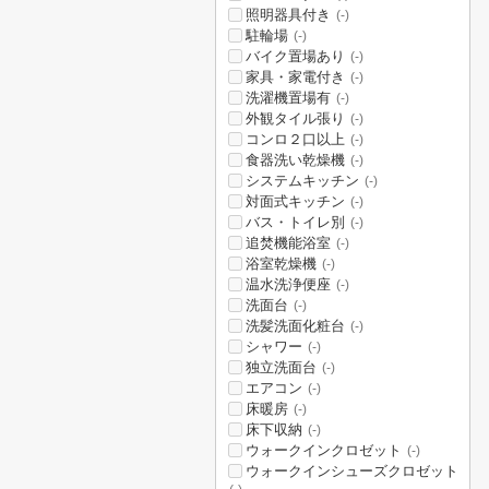
照明器具付き
(-)
駐輪場
(-)
バイク置場あり
(-)
家具・家電付き
(-)
洗濯機置場有
(-)
外観タイル張り
(-)
コンロ２口以上
(-)
食器洗い乾燥機
(-)
システムキッチン
(-)
対面式キッチン
(-)
バス・トイレ別
(-)
追焚機能浴室
(-)
浴室乾燥機
(-)
温水洗浄便座
(-)
洗面台
(-)
洗髪洗面化粧台
(-)
シャワー
(-)
独立洗面台
(-)
エアコン
(-)
床暖房
(-)
床下収納
(-)
ウォークインクロゼット
(-)
ウォークインシューズクロゼット