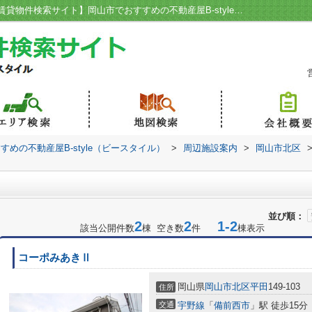
岡山市立西小学校周辺の物件一覧｜【岡山賃貸物件検索サイト】岡山市でおすすめの不動産屋B-style（ビースタイル）
めの不動産屋B-style（ビースタイル）
>
周辺施設案内
>
岡山市北区
並び順：
2
2
1-2
該当公開件数
棟 空き数
件
棟表示
コーポみあきⅡ
岡山県
岡山市北区
平田
149-103
住所
交通
宇野線
「
備前西市
」駅 徒歩15分