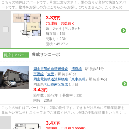
こちらの物件はアパートです。和室は窓が大きく、陽の当りが良好で快適なアパ
ートです。物件をお探しの方はこちらからお探しになりませんか。たくさんの物
件を取り揃えております。お...
3.3
万
円
(管理費・共益費 -)
敷：0ヶ月｜礼：0ヶ月
所在階：1階
間取り：2DK
面積：45.27㎡
豊成サンコーポ
賃貸｜アパート
岡山電気軌道清輝橋線
「
清輝橋
」駅 徒歩31分
宇野線
「
大元
」駅 徒歩41分
岡山電気軌道清輝橋線
「
東中央町
」駅 徒歩36分
岡山県
岡山市南区
豊成
１丁目
3.4
万円
築年数：築42年 ｜募集中：
1室
階数：2階建
こちらの物件はアパートです。2階の物件です。できるだけ早めに不動産情報を
集めたい方は当社スタッフまでご連絡ください。地域の不動産情報をいち早くお
届けします。
3.4
万
円
(管理費・共益費 2,000円)