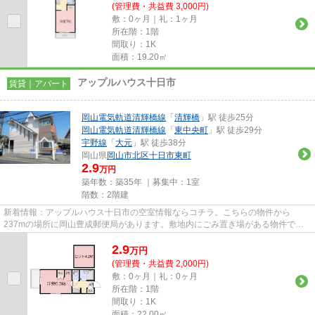
(管理費・共益費 3,000円)
敷：0ヶ月｜礼：1ヶ月
所在階：1階
間取り：1K
面積：19.20㎡
アップルハウス十日市
賃貸｜アパート
岡山電気軌道清輝橋線
「
清輝橋
」駅 徒歩25分
岡山電気軌道清輝橋線
「
東中央町
」駅 徒歩29分
宇野線
「
大元
」駅 徒歩38分
岡山県
岡山市北区
十日市東町
2.9
万円
築年数：築35年 ｜募集中：
1室
階数：2階建
新着情報：アップルハウス十日市の空室情報ならコチラ。こちらの物件から
237mの場所に岡山豊成郵便局があります。敷地内にごみ置き場がある物件で
す。こちらの物件はアパートです。ご...
2.9
万
円
(管理費・共益費 2,000円)
敷：0ヶ月｜礼：0ヶ月
所在階：1階
間取り：1K
面積：22.00㎡