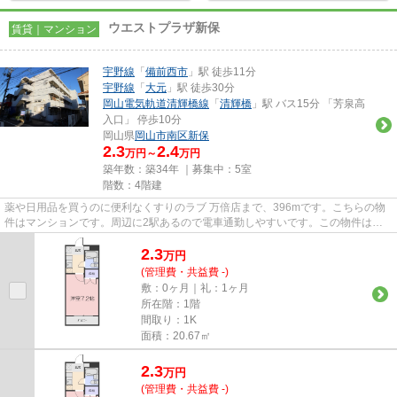
ウエストプラザ新保
賃貸｜マンション
宇野線
「
備前西市
」駅 徒歩11分
宇野線
「
大元
」駅 徒歩30分
岡山電気軌道清輝橋線
「
清輝橋
」駅 バス15分 「芳泉高
入口」 停歩10分
岡山県
岡山市南区
新保
2.3
2.4
万円～
万円
築年数：築34年 ｜募集中：
5室
階数：4階建
薬や日用品を買うのに便利なくすりのラブ 万倍店まで、396mです。こちらの物
件はマンションです。周辺に2駅あるので電車通勤しやすいです。この物件は駅
まで徒歩11分の立地です。どう...
2.3
万
円
(管理費・共益費 -)
敷：0ヶ月｜礼：1ヶ月
所在階：1階
間取り：1K
面積：20.67㎡
2.3
万
円
(管理費・共益費 -)