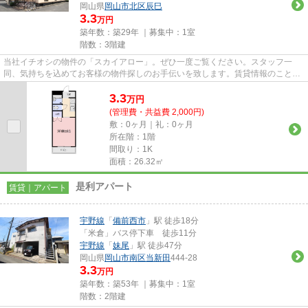
岡山県
岡山市北区
辰巳
3.3
万円
築年数：築29年 ｜募集中：
1室
階数：3階建
当社イチオシの物件の「スカイアロー」。ぜひ一度ご覧ください。スタッフ一
同、気持ちを込めてお客様の物件探しのお手伝いを致します。賃貸情報のことな
ら、豊富な物件情報を取り扱う...
3.3
万
円
(管理費・共益費 2,000円)
敷：0ヶ月｜礼：0ヶ月
所在階：1階
間取り：1K
面積：26.32㎡
是利アパート
賃貸｜アパート
宇野線
「
備前西市
」駅 徒歩18分
「米倉」バス停下車 徒歩11分
宇野線
「
妹尾
」駅 徒歩47分
岡山県
岡山市南区
当新田
444-28
3.3
万円
築年数：築53年 ｜募集中：
1室
階数：2階建