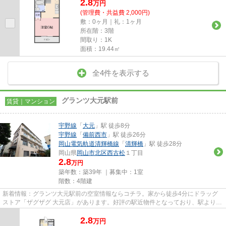
2.8
万
円
(管理費・共益費 2,000円)
敷：0ヶ月｜礼：1ヶ月
所在階：3階
間取り：1K
面積：19.44㎡
全4件を表示する
グランツ大元駅前
賃貸｜マンション
宇野線
「
大元
」駅 徒歩8分
宇野線
「
備前西市
」駅 徒歩26分
岡山電気軌道清輝橋線
「
清輝橋
」駅 徒歩28分
岡山県
岡山市北区
西古松
１丁目
2.8
万円
築年数：築39年 ｜募集中：
1室
階数：4階建
新着情報：グランツ大元駅前の空室情報ならコチラ。家から徒歩4分にドラッグ
ストア「ザグザグ 大元店」があります。好評の駅近物件となっており、駅より徒
歩8分に立地しています。お使...
2.8
万
円