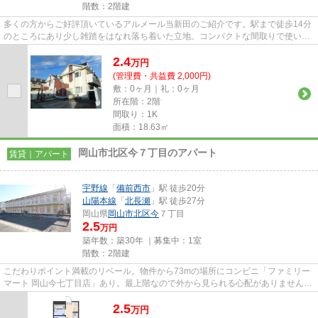
階数：2階建
多くの方からご好評頂いているアルメール当新田のご紹介です。駅まで徒歩14分
のところにあり少し雑踏をはなれ落ち着いた立地。コンパクトな間取りで使い勝
手のいいアパートになってま...
2.4
万
円
(管理費・共益費 2,000円)
敷：0ヶ月｜礼：0ヶ月
所在階：2階
間取り：1K
面積：18.63㎡
岡山市北区今７丁目のアパート
賃貸｜アパート
宇野線
「
備前西市
」駅 徒歩20分
山陽本線
「
北長瀬
」駅 徒歩27分
岡山県
岡山市北区
今
７丁目
2.5
万円
築年数：築30年 ｜募集中：
1室
階数：2階建
こだわりポイント満載のリベール。物件から73mの場所にコンビニ「ファミリー
マート 岡山今七丁目店」あり。最上階なので外から見られる心配がありません。
周辺環境が整っていることの...
2.5
万
円