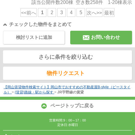
該当公開件数
200
棟 空き数
258
件
1-20
棟表示
1
2
3
4
5
<<前へ
次へ>>
最初
チェックした物件をまとめて
検討リストに追加
お問い合わせ
さらに条件を絞り込む
物件リクエスト
【岡山賃貸物件検索サイト】岡山市でおすすめの不動産屋B-style（ビースタイ
ル）
>
(賃貸)路線・駅から探す
>
JR宇野線の賃貸
ページトップに戻る
営業時間:9：00～17：00
定休日:水曜日