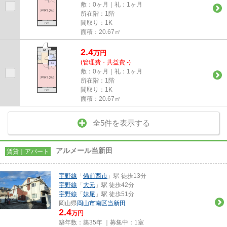
敷：0ヶ月｜礼：1ヶ月
所在階：1階
間取り：1K
面積：20.67㎡
2.4
万
円
(管理費・共益費 -)
敷：0ヶ月｜礼：1ヶ月
所在階：1階
間取り：1K
面積：20.67㎡
全5件を表示する
アルメール当新田
賃貸｜アパート
宇野線
「
備前西市
」駅 徒歩13分
宇野線
「
大元
」駅 徒歩42分
宇野線
「
妹尾
」駅 徒歩51分
岡山県
岡山市南区
当新田
2.4
万円
築年数：築35年 ｜募集中：
1室