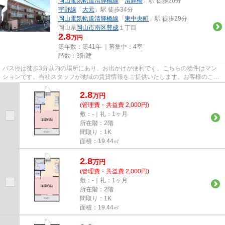
岡山電気軌道清輝橋線
「
清輝橋
」駅 徒歩26分
宇野線
「
大元
」駅 徒歩34分
岡山電気軌道清輝橋線
「
東中央町
」駅 徒歩29分
岡山県
岡山市南区
豊成
１丁目
2.8
万円
築年数：築41年 ｜募集中：
4室
階数：3階建
バス停は徒歩3分以内の場所にあり、お出かけが便利です。こちらの物件はマン
ションです。当社スタッフが地域の賃貸情報をご提供いたします。お客様のこだ
わりやご要望などございました...
2.8
万
円
(管理費・共益費 2,000円)
敷：-｜礼：1ヶ月
所在階：2階
間取り：1K
面積：19.44㎡
2.8
万
円
(管理費・共益費 2,000円)
敷：-｜礼：1ヶ月
所在階：2階
間取り：1K
面積：19.44㎡