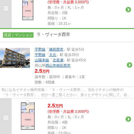
(管理費・共益費 3,000円)
敷：0ヶ月｜礼：1ヶ月
所在階：2階
間取り：1K
面積：16.31㎡
ラ・ヴィータ西市
賃貸｜マンション
宇野線
「
備前西市
」駅 徒歩5分
宇野線
「
大元
」駅 徒歩26分
山陽本線
「
北長瀬
」駅 徒歩45分
岡山県
岡山市南区
西市
2.5
万円
築年数：築38年 ｜募集中：
1室
階数：4階建
気になるイチオシ物件情報：「ラ・ヴィータ西市」。当社イチオシの物件の
「ラ・ヴィータ西市」。ぜひ一度ご覧ください。造りとデザインに関して、自信
をもって情報を提供できるマンシ...
2.5
万
円
(管理費・共益費 3,000円)
敷：0ヶ月｜礼：0ヶ月
所在階：4階
間取り：1K
面積：23.00㎡