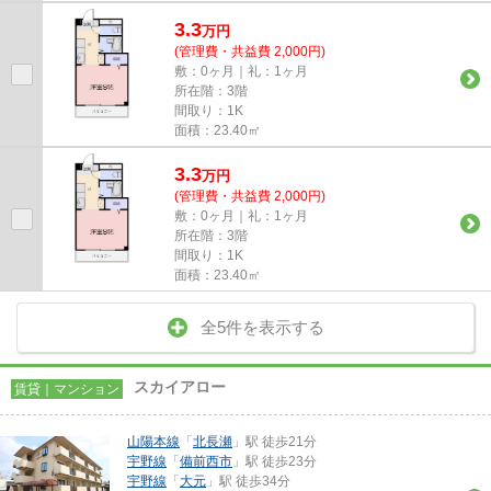
3.3
万
円
(管理費・共益費 2,000円)
敷：0ヶ月｜礼：1ヶ月
所在階：3階
間取り：1K
面積：23.40㎡
3.3
万
円
(管理費・共益費 2,000円)
敷：0ヶ月｜礼：1ヶ月
所在階：3階
間取り：1K
面積：23.40㎡
全5件を表示する
スカイアロー
賃貸｜マンション
山陽本線
「
北長瀬
」駅 徒歩21分
宇野線
「
備前西市
」駅 徒歩23分
宇野線
「
大元
」駅 徒歩34分