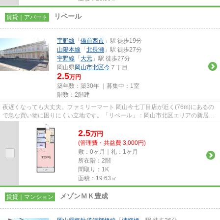
リベール
賃貸｜アパート
宇野線
「
備前西市
」駅 徒歩19分
山陽本線
「
北長瀬
」駅 徒歩27分
宇野線
「
大元
」駅 徒歩27分
岡山県
岡山市北区
今
７丁目
2.5
万円
築年数：築30年 ｜募集中：
1室
階数：2階建
夜遅くなっても大丈夫。ファミリーマート 岡山今七丁目店が近く(76m)にあるの
で急な買い物に困りにくい立地です。「リベール」：岡山市北区エリアの新居に
ピッタリ。耐熱性に優れた木...
2.5
万
円
(管理費・共益費 3,000円)
敷：0ヶ月｜礼：1ヶ月
所在階：2階
間取り：1K
面積：19.63㎡
メゾンＭＫ豊成
賃貸｜マンション