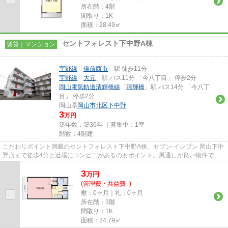
所在階：4階
間取り：1K
面積：28.49㎡
セントフォレスト下中野A棟
賃貸｜マンション
宇野線
「
備前西市
」駅 徒歩11分
宇野線
「
大元
」駅 バス11分 「今八丁目」 停歩2分
岡山電気軌道清輝橋線
「
清輝橋
」駅 バス14分 「今八丁
目」 停歩2分
岡山県
岡山市北区
下中野
3
万円
築年数：築36年 ｜募集中：
1室
階数：4階建
こだわりポイント満載のセントフォレスト下中野A棟。セブン-イレブン 岡山下中
野店まで徒歩4分と近場にコンビニがあるのもポイント。風通しが良い物件で
す。こちらのマンションから出...
3
万
円
(管理費・共益費 -)
敷：0ヶ月｜礼：0ヶ月
所在階：3階
間取り：1K
面積：24.79㎡