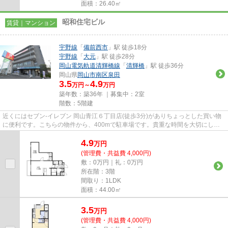
面積：26.40㎡
昭和住宅ビル
賃貸｜マンション
宇野線
「
備前西市
」駅 徒歩18分
宇野線
「
大元
」駅 徒歩28分
岡山電気軌道清輝橋線
「
清輝橋
」駅 徒歩36分
岡山県
岡山市南区
泉田
3.5
4.9
万円～
万円
築年数：築36年 ｜募集中：
2室
階数：5階建
近くにはセブン‐イレブン 岡山青江６丁目店(徒歩3分)がありちょっとした買い物
に便利です。こちらの物件から、400mで駐車場です。貴重な時間を大切にした
いビジネスマンにおすすめの交...
4.9
万
円
(管理費・共益費 4,000円)
敷：0万円｜礼：0万円
所在階：3階
間取り：1LDK
面積：44.00㎡
3.5
万
円
(管理費・共益費 4,000円)