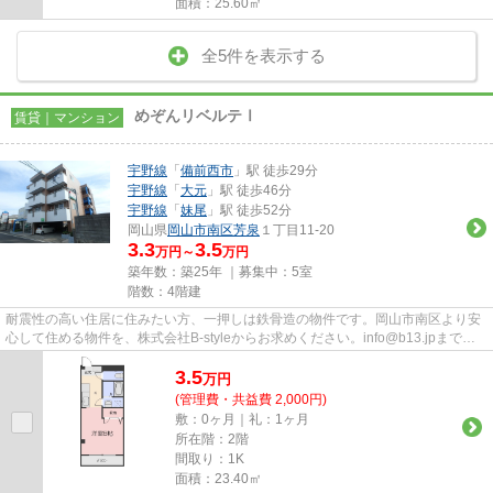
面積：25.60㎡
全5件を表示する
めぞんリベルテⅠ
賃貸｜マンション
宇野線
「
備前西市
」駅 徒歩29分
宇野線
「
大元
」駅 徒歩46分
宇野線
「
妹尾
」駅 徒歩52分
岡山県
岡山市南区
芳泉
１丁目11-20
3.3
3.5
万円～
万円
築年数：築25年 ｜募集中：
5室
階数：4階建
耐震性の高い住居に住みたい方、一押しは鉄骨造の物件です。岡山市南区より安
心して住める物件を、株式会社B-styleからお求めください。info@b13.jpまでお
気軽にご連絡ください。
3.5
万
円
(管理費・共益費 2,000円)
敷：0ヶ月｜礼：1ヶ月
所在階：2階
間取り：1K
面積：23.40㎡