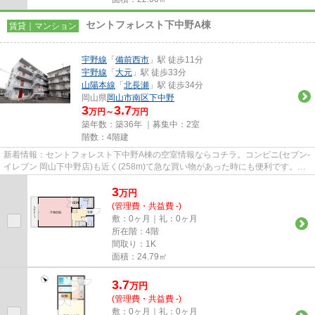
セントフォレスト下中野A棟
賃貸｜マンション
宇野線
「
備前西市
」駅 徒歩11分
宇野線
「
大元
」駅 徒歩33分
山陽本線
「
北長瀬
」駅 徒歩34分
岡山県
岡山市南区
下中野
3
3.7
万円～
万円
築年数：築36年 ｜募集中：
2室
階数：4階建
新着情報：セントフォレスト下中野A棟の空室情報ならコチラ。コンビニ(セブン-
イレブン 岡山下中野店)も近く(258m)て急な買い物があった時にも便利です。真
夏の夜に窓を開けても蚊が侵...
3
万
円
(管理費・共益費 -)
敷：0ヶ月｜礼：0ヶ月
所在階：4階
間取り：1K
面積：24.79㎡
3.7
万
円
(管理費・共益費 -)
敷：0ヶ月｜礼：0ヶ月