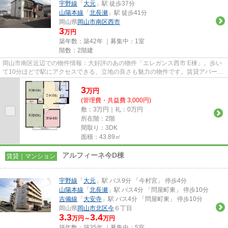
宇野線
「
大元
」駅 徒歩37分
山陽本線
「
北長瀬
」駅 徒歩41分
岡山県
岡山市南区
西市
3
万円
築年数：築42年 ｜募集中：
1室
階数：2階建
岡山市南区近辺での物件情報：大好評のあの物件「エレガンス西市 E棟」。歩い
て10分ほどで駅にアクセスできる、立地の良さも魅力の物件です。賃貸アパート
をお探しの方、ぜひお問い合...
3
万
円
(管理費・共益費 3,000円)
敷：3万円｜礼：0万円
所在階：2階
間取り：3DK
面積：43.89㎡
アルフィーネ今D棟
賃貸｜マンション
宇野線
「
大元
」駅 バス9分 「今村宮」 停歩4分
山陽本線
「
北長瀬
」駅 バス4分 「問屋町東」 停歩10分
吉備線
「
大安寺
」駅 バス4分 「問屋町東」 停歩10分
岡山県
岡山市北区
今
６丁目
3.3
3.4
万円～
万円
築年数：築35年 ｜募集中：
5室