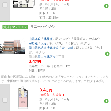
敷：0ヶ月｜礼：1ヶ月
所在階：2階
間取り：1K
面積：23.18㎡
サニーハイツ今
賃貸｜マンション
山陽本線
「
北長瀬
」駅 バス4分 「問屋町東」 停歩6分
宇野線
「
大元
」駅 バス9分 「今村宮」 停歩1分
岡山電気軌道清輝橋線
「
東中央町
」駅 バス15分 「今村
宮」 停歩1分
岡山県
岡山市北区
今
７丁目
3.4
万円
築年数：築31年 ｜募集中：
1室
階数：3階建
岡山市北区周辺にある物件をお求めの方は「サニーハイツ今」はいかがでしょう
か。中国銀行 岡山西支店が歩いて391mのところにあります。外観タイル張り
は、雨風の侵入を防ぎ骨組みを守...
3.4
万
円
(管理費・共益費 -)
敷：0ヶ月｜礼：1ヶ月
所在階：3階
間取り：1K