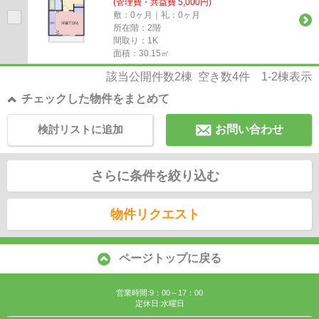
(管理費・共益費 5,000円)
敷：0ヶ月｜礼：0ヶ月
所在階：2階
間取り：1K
面積：30.15㎡
該当公開件数
2
棟 空き数
4
件
1-2
棟表示
チェックした物件をまとめて
検討リストに追加
お問い合わせ
さらに条件を絞り込む
物件リクエスト
ページトップに戻る
営業時間:9：00～17：00
定休日:水曜日