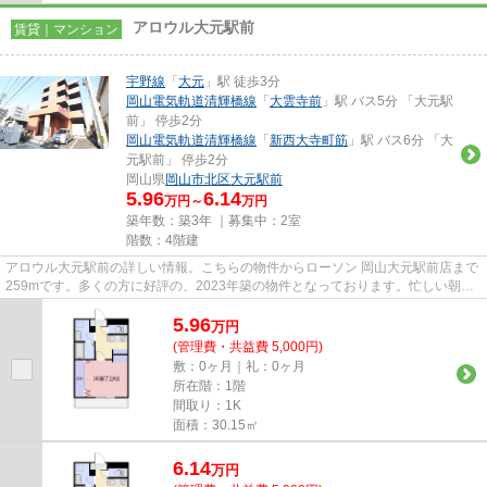
アロウル大元駅前
賃貸｜マンション
宇野線
「
大元
」駅 徒歩3分
岡山電気軌道清輝橋線
「
大雲寺前
」駅 バス5分 「大元駅
前」 停歩2分
岡山電気軌道清輝橋線
「
新西大寺町筋
」駅 バス6分 「大
元駅前」 停歩2分
岡山県
岡山市北区
大元駅前
5.96
6.14
万円～
万円
築年数：築3年 ｜募集中：
2室
階数：4階建
アロウル大元駅前の詳しい情報。こちらの物件からローソン 岡山大元駅前店まで
259mです。多くの方に好評の、2023年築の物件となっております。忙しい朝に
遠くまでゴミ捨てに行かずに済...
5.96
万
円
(管理費・共益費 5,000円)
敷：0ヶ月｜礼：0ヶ月
所在階：1階
間取り：1K
面積：30.15㎡
6.14
万
円