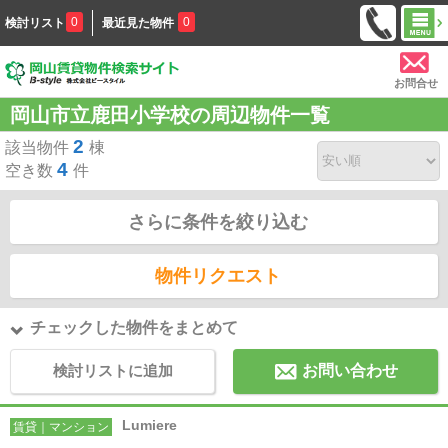
0
0
検討リスト
最近見た物件
お問合せ
岡山市立鹿田小学校の周辺物件一覧
2
該当物件
棟
4
空き数
件
さらに条件を絞り込む
物件リクエスト
チェックした物件をまとめて
検討リストに追加
お問い合わせ
Lumiere
賃貸｜マンション