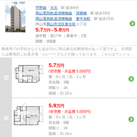
宇野線
「
大元
」駅 徒歩6分
岡山電気軌道清輝橋線
「
清輝橋
」駅 徒歩18分
岡山電気軌道清輝橋線
「
東中央町
」駅 徒歩23分
岡山県
岡山市北区
東古松
３丁目
5.7
5.9
万円～
万円
築年数：築17年 ｜募集中：
2室
階数：9階建
郵便局での手続きなども徒歩3分に岡山東古松郵便局があって楽ですよ。共用部
には敷地内ごみ置き場・エレベータなどが揃っております。こちらはマンション
タイプになります。駅から徒歩...
5.7
万
円
(管理費・共益費 5,000円)
敷：0ヶ月｜礼：1ヶ月
所在階：3階
間取り：1K
面積：31.10㎡
5.9
万
円
(管理費・共益費 5,000円)
敷：0ヶ月｜礼：1ヶ月
所在階：9階
間取り：1K
面積：31.10㎡