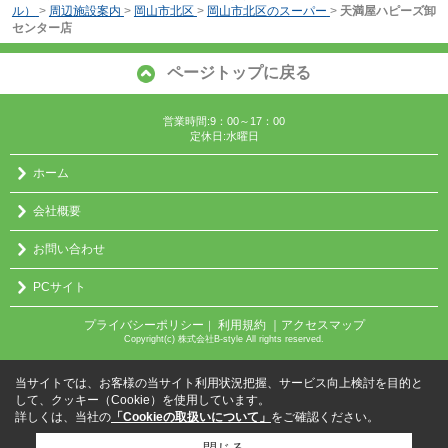
ル）
>
周辺施設案内
>
岡山市北区
>
岡山市北区のスーパー
>
天満屋ハピーズ卸
センター店
ページトップに戻る
営業時間:9：00～17：00
定休日:水曜日
ホーム
会社概要
お問い合わせ
PCサイト
プライバシーポリシー
利用規約
｜アクセスマップ
｜
Copyright(c) 株式会社B-style All rights reserved.
当サイトでは、お客様の当サイト利用状況把握、サービス向上検討を目的と
して、クッキー（Cookie）を使用しています。
詳しくは、当社の
「Cookieの取扱いについて」
をご確認ください。