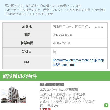
広い店内には、食料品を中心に様々なものが揃っています
ハピーカードを提示すると、現金・クレジットにかかわらずお買い上げ金額
100円につき1ポイントが貯まります
所在地
岡山県岡山市北区問屋町２－１０１
電話
086-244-0500
営業時間
9:00～22:00
定休日
無
http://www.tenmaya-store.co.jp/tenp
URL
o/52/index.html
施設周辺の物件
賃貸｜マンション
エスコパークヒルズ問屋町
山陽本線「北長瀬」駅 徒歩19分
宇野線「備前西市」駅 徒歩23分
吉備線「大安寺」駅 バス4分 「問屋町
東」 停歩5分
6.7万円