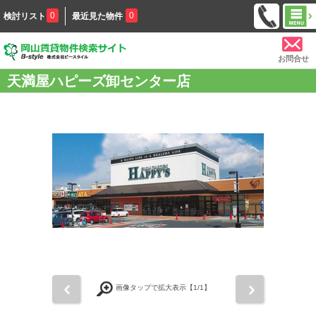
0
0
検討リスト
最近見た物件
お問合せ
天満屋ハピーズ卸センター店
前
次
画像タップで拡大表示【
1
/1】