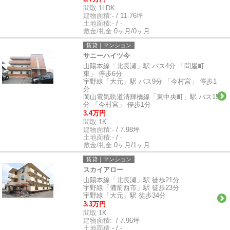
間取:
1LDK
建物面積:
- / 11.76坪
土地面積:
- / -
敷金/礼金:
0ヶ月/0ヶ月
賃貸｜マンション
サニーハイツ今
山陽本線「北長瀬」駅 バス4分 「問屋町
東」 停歩6分
宇野線「大元」駅 バス9分 「今村宮」 停歩1
分
岡山電気軌道清輝橋線「東中央町」駅 バス15
分 「今村宮」 停歩1分
3.4万円
間取:
1K
建物面積:
- / 7.98坪
土地面積:
- / -
敷金/礼金:
0ヶ月/1ヶ月
賃貸｜マンション
スカイアロー
山陽本線「北長瀬」駅 徒歩21分
宇野線「備前西市」駅 徒歩23分
宇野線「大元」駅 徒歩34分
3.3万円
間取:
1K
建物面積:
- / 7.96坪
土地面積:
- / -