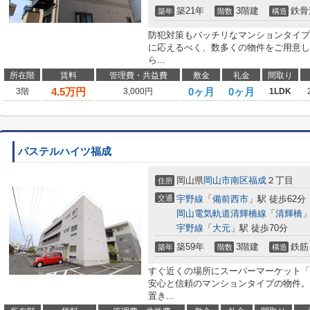
築21年
3階建
鉄骨
築年
階数
構造
防犯対策もバッチリなマンションタイプ
に応えるべく、数多くの物件をご用意し
ら...
所在階
賃料
管理費・共益費
敷金
礼金
間取り
4.5
万円
0ヶ月
0ヶ月
3階
3,000円
1LDK
パステルハイツ福成
岡山県
岡山市南区
福成
２丁目
住所
交通
宇野線
「
備前西市
」駅 徒歩62分
岡山電気軌道清輝橋線
「
清輝橋
」
宇野線
「
大元
」駅 徒歩70分
築59年
3階建
鉄筋
築年
階数
構造
すぐ近くの場所にスーパーマーケット「ハ
安心と信頼のマンションタイプの物件。
置き...