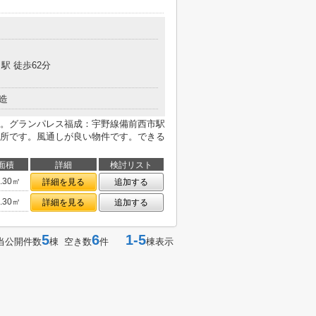
駅 徒歩62分
造
。グランパレス福成：宇野線備前西市駅
所です。風通しが良い物件です。できる
面積
詳細
検討リスト
3.30㎡
詳細を見る
追加する
3.30㎡
詳細を見る
追加する
5
6
1-5
当公開件数
棟 空き数
件
棟表示