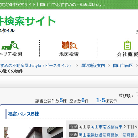
ガスト 岡山福成店周辺の物件一覧｜【岡山賃貸物件検索サイト】岡山市でおすすめの不動産屋B-style（ビースタイル）
めの不動産屋B-style（ビースタイル）
>
周辺施設案内
>
岡山市南区
の近くの物件
並び順：
5
6
1-5
該当公開件数
棟 空き数
件
棟表示
福富パレスB棟
岡山県
岡山市南区
福富東
２丁目5-2
住所
交通
岡山電気軌道清輝橋線
「
清輝橋
」