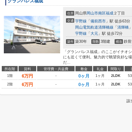
グランパレス福成
岡山県
岡山市南区
福成
２丁目
住所
交通
宇野線
「
備前西市
」駅 徒歩63分
岡山電気軌道清輝橋線
「
清輝橋
」
宇野線
「
大元
」駅 徒歩72分
築30年
3階建
鉄骨
築年
階数
構造
「グランパレス福成」のここがイチオシ
にも近くて便利。魅力的で眺望良好な場
だ...
所在階
賃料
管理費・共益費
敷金
礼金
間取り
6
万円
0ヶ月
1階
-
1ヶ月
2LDK
5
6
万円
0ヶ月
2階
-
1ヶ月
2LDK
5
該