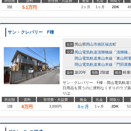
所在階
賃料
管理費・共益費
敷金
礼金
間取り
5.1
万円
3階
-
2ヶ月
1ヶ月
2DK
4
サン・クレバリー F棟
岡山県
岡山市南区
福吉町
住所
交通
岡山電気軌道清輝橋線
「
清輝橋
」
岡山電気軌道東山本線
「
東山岡
岡山電気軌道東山本線
「
門田屋
築20年
2階建
軽量
築年
階数
構造
サン・クレバリー F棟：岡山電気軌道
日用品を買うのに便利なくすりのラブ薬局
りは...
所在階
賃料
管理費・共益費
敷金
礼金
間取り
6
万円
0ヶ月
1階
3,000円
1ヶ月
2DK
5