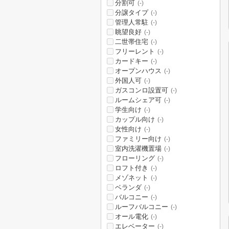
分割可
(-)
分譲タイプ
(-)
管理人常駐
(-)
眺望良好
(-)
二世帯住宅
(-)
フリーレント
(-)
カードキー
(-)
オープンハウス
(-)
外国人可
(-)
ガスコンロ設置可
(-)
ルームシェア可
(-)
学生向け
(-)
カップル向け
(-)
女性向け
(-)
ファミリー向け
(-)
室内洗濯機置場
(-)
フローリング
(-)
ロフト付き
(-)
メゾネット
(-)
ベランダ
(-)
バルコニー
(-)
ルーフバルコニー
(-)
オール電化
(-)
エレベーター
(-)