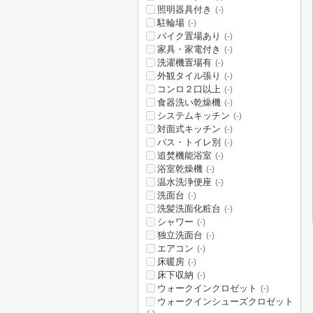
照明器具付き
(-)
駐輪場
(-)
バイク置場あり
(-)
家具・家電付き
(-)
洗濯機置場有
(-)
外観タイル張り
(-)
コンロ２口以上
(-)
食器洗い乾燥機
(-)
システムキッチン
(-)
対面式キッチン
(-)
バス・トイレ別
(-)
追焚機能浴室
(-)
浴室乾燥機
(-)
温水洗浄便座
(-)
洗面台
(-)
洗髪洗面化粧台
(-)
シャワー
(-)
独立洗面台
(-)
エアコン
(-)
床暖房
(-)
床下収納
(-)
ウォークインクロゼット
(-)
ウォークインシューズクロゼット