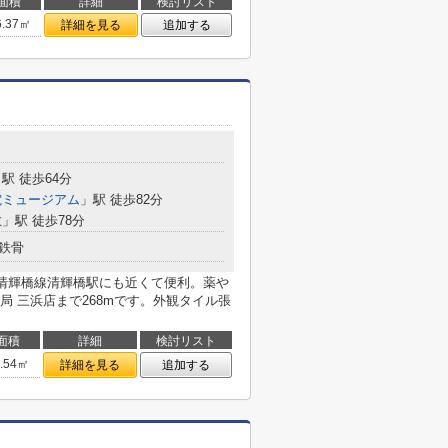
面積
詳細
検討リスト
6.37㎡
詳細を見る
追加する
駅 徒歩64分
電ミュージアム
」駅 徒歩82分
敷
」駅 徒歩78分
鉄骨
清輝橋線清輝橋駅にも近くて便利。薬や
 三浜店まで268mです。外観タイル張
面積
詳細
検討リスト
2.54㎡
詳細を見る
追加する