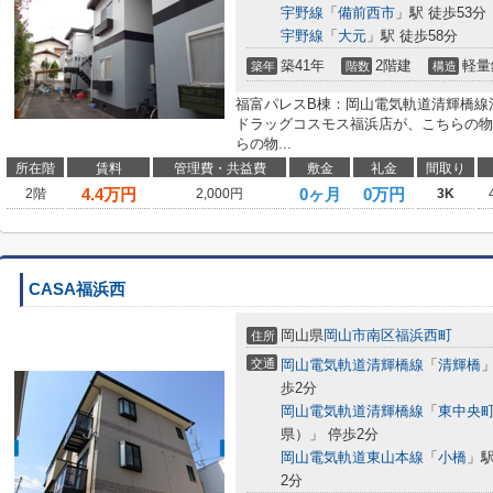
宇野線
「
備前西市
」駅 徒歩53分
宇野線
「
大元
」駅 徒歩58分
築41年
2階建
軽量
築年
階数
構造
福富パレスB棟：岡山電気軌道清輝橋線
ドラッグコスモス福浜店が、こちらの物
らの物...
所在階
賃料
管理費・共益費
敷金
礼金
間取り
4.4
万円
0ヶ月
0万円
2階
2,000円
3K
CASA福浜西
岡山県
岡山市南区
福浜西町
住所
交通
岡山電気軌道清輝橋線
「
清輝橋
歩2分
岡山電気軌道清輝橋線
「
東中央
県）」 停歩2分
岡山電気軌道東山本線
「
小橋
」駅
2分