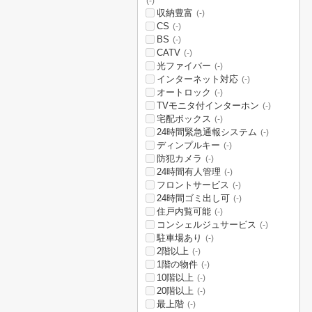
(-)
収納豊富
(-)
CS
(-)
BS
(-)
CATV
(-)
光ファイバー
(-)
インターネット対応
(-)
オートロック
(-)
TVモニタ付インターホン
(-)
宅配ボックス
(-)
24時間緊急通報システム
(-)
ディンプルキー
(-)
防犯カメラ
(-)
24時間有人管理
(-)
フロントサービス
(-)
24時間ゴミ出し可
(-)
住戸内覧可能
(-)
コンシェルジュサービス
(-)
駐車場あり
(-)
2階以上
(-)
1階の物件
(-)
10階以上
(-)
20階以上
(-)
最上階
(-)