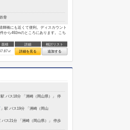
鉄骨
清輝橋にも近くて便利。ディスカウント
件から492mのところにあります。こち
面積
詳細
検討リスト
47.87㎡
詳細を見る
追加する
」駅 バス18分 「洲崎（岡山県）」 停
町
」駅 バス19分 「洲崎（岡山
 バス21分 「洲崎（岡山県）」 停歩