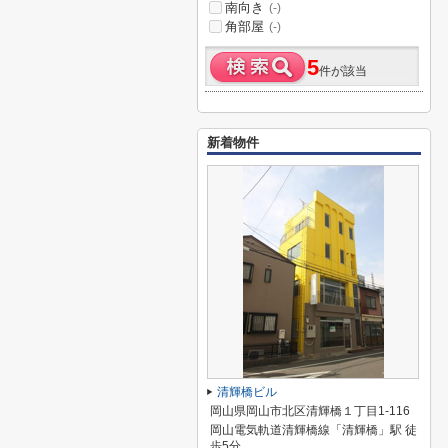
南向き
(-)
角部屋
(-)
5
件が該当
新着物件
清輝橋ビル
岡山県岡山市北区清輝橋１丁目1-116
岡山電気軌道清輝橋線「清輝橋」駅 徒
歩5分