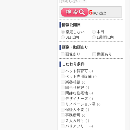
5
件が該当
情報公開日
指定しない
本日
3日以内
1週間以内
画像・動画あり
画像あり
動画あり
こだわり条件
ペット飼育可
(-)
ペット専用設備
(-)
楽器相談
(-)
陽当り良好
(-)
閑静な住宅地
(-)
デザイナーズ
(-)
リノベーション済
(-)
保証人不要
(-)
事務所可
(-)
２人入居可
(-)
バリアフリー
(-)