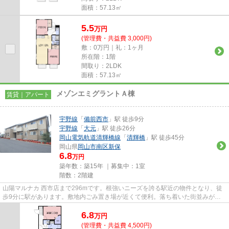
面積：57.13㎡
5.5
万
円
(管理費・共益費 3,000円)
敷：0万円｜礼：1ヶ月
所在階：1階
間取り：2LDK
面積：57.13㎡
メゾンエミグラントＡ棟
賃貸｜アパート
宇野線
「
備前西市
」駅 徒歩9分
宇野線
「
大元
」駅 徒歩26分
岡山電気軌道清輝橋線
「
清輝橋
」駅 徒歩45分
岡山県
岡山市南区
新保
6.8
万円
築年数：築15年 ｜募集中：
1室
階数：2階建
山陽マルナカ 西市店まで296mです。根強いニーズを誇る駅近の物件となり、徒
歩9分に駅があります。敷地内ごみ置き場が近くて便利。落ち着いた街並みが魅
力のアパートはこちらです。岡...
6.8
万
円
(管理費・共益費 4,500円)