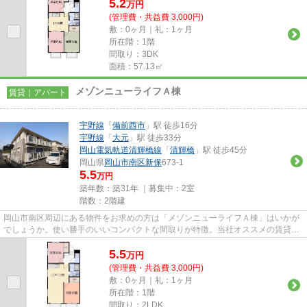
5.2
万
円
(管理費・共益費 3,000円)
敷：0ヶ月｜礼：1ヶ月
所在階：1階
間取り：3DK
面積：57.13㎡
メゾンニューライフＡ棟
賃貸｜アパート
宇野線
「
備前西市
」駅 徒歩16分
宇野線
「
大元
」駅 徒歩33分
岡山電気軌道清輝橋線
「
清輝橋
」駅 徒歩45分
岡山県
岡山市南区
新保
673-1
5.5
万円
築年数：築31年 ｜募集中：
2室
階数：2階建
岡山市南区周辺にある物件をお求めの方は「メゾンニューライフＡ棟」はいかが
でしょうか。使い勝手のいいコンパクトな間取りが特徴。当社オススメの賃貸物
件はいかがでしょうか？多種...
5.5
万
円
(管理費・共益費 3,000円)
敷：0ヶ月｜礼：1ヶ月
所在階：1階
間取り：2LDK