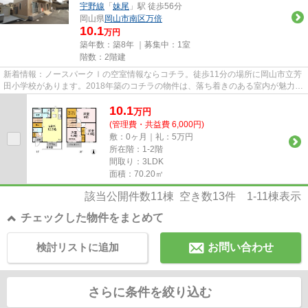
宇野線
「
妹尾
」駅 徒歩56分
岡山県
岡山市南区
万倍
10.1
万円
築年数：築8年 ｜募集中：
1室
階数：2階建
新着情報：ノースパークⅠの空室情報ならコチラ。徒歩11分の場所に岡山市立芳
田小学校があります。2018年築のコチラの物件は、落ち着きのある室内が魅力的
です。敷地内ごみ置き場がある...
10.1
万
円
(管理費・共益費 6,000円)
敷：0ヶ月｜礼：5万円
所在階：1-2階
間取り：3LDK
面積：70.20㎡
該当公開件数
11
棟 空き数
13
件
1-11
棟表示
チェックした物件をまとめて
検討リストに追加
お問い合わせ
さらに条件を絞り込む