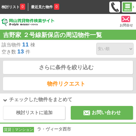
0
0
検討リスト
最近見た物件
お問合せ
吉野家 ２号線新保店の周辺物件一覧
11
該当物件
棟
13
空き数
件
さらに条件を絞り込む
物件リクエスト
チェックした物件をまとめて
検討リストに追加
お問い合わせ
ラ・ヴィータ西市
賃貸｜マンション