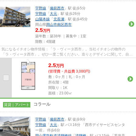
宇野線
「
備前西市
」駅 徒歩5分
宇野線
「
大元
」駅 徒歩26分
山陽本線
「
北長瀬
」駅 徒歩45分
岡山県
岡山市南区
西市
2.5
万円
築年数：築38年 ｜募集中：
1室
階数：4階建
気になるイチオシ物件情報：「ラ・ヴィータ西市」。当社イチオシの物件の
「ラ・ヴィータ西市」。ぜひ一度ご覧ください。造りとデザインに関して、自信
をもって情報を提供できるマンシ...
2.5
万
円
(管理費・共益費 3,000円)
敷：0ヶ月｜礼：0ヶ月
所在階：4階
間取り：1K
面積：23.00㎡
コラール
賃貸｜アパート
宇野線
「
備前西市
」駅 徒歩9分
宇野線
「
大元
」駅 バス16分 「西市デイサービスセンタ
ー前」 停歩6分
岡山電気軌道清輝橋線
「
清輝橋
」駅 バス15分 「芳泉高