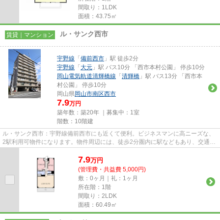
間取り：1LDK
面積：43.75㎡
ル・サンク西市
賃貸｜マンション
宇野線
「
備前西市
」駅 徒歩2分
宇野線
「
大元
」駅 バス10分 「西市本村公園」 停歩10分
岡山電気軌道清輝橋線
「
清輝橋
」駅 バス13分 「西市本
村公園」 停歩10分
岡山県
岡山市南区
西市
7.9
万円
築年数：築20年 ｜募集中：
1室
階数：10階建
ル・サンク西市：宇野線備前西市にも近くて便利。ビジネスマンに高ニーズな、
2駅利用可物件になります。物件周辺には、徒歩2分圏内に駅などもあり、交通環
境も快適です。地上10階建て...
7.9
万
円
(管理費・共益費 5,000円)
敷：0ヶ月｜礼：1ヶ月
所在階：1階
間取り：2LDK
面積：60.49㎡