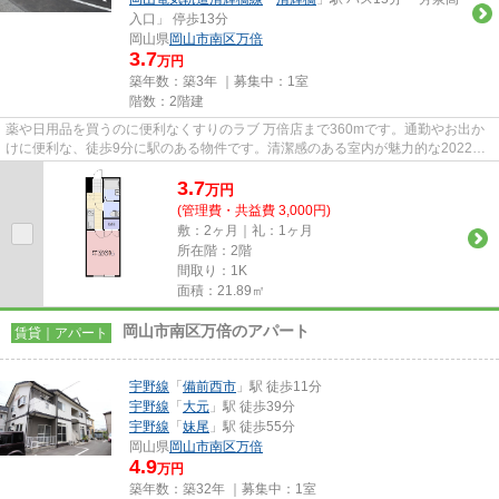
入口」 停歩13分
岡山県
岡山市南区
万倍
3.7
万円
築年数：築3年 ｜募集中：
1室
階数：2階建
薬や日用品を買うのに便利なくすりのラブ 万倍店まで360mです。通勤やお出か
けに便利な、徒歩9分に駅のある物件です。清潔感のある室内が魅力的な2022年
築の物件となっており、一押し...
3.7
万
円
(管理費・共益費 3,000円)
敷：2ヶ月｜礼：1ヶ月
所在階：2階
間取り：1K
面積：21.89㎡
岡山市南区万倍のアパート
賃貸｜アパート
宇野線
「
備前西市
」駅 徒歩11分
宇野線
「
大元
」駅 徒歩39分
宇野線
「
妹尾
」駅 徒歩55分
岡山県
岡山市南区
万倍
4.9
万円
築年数：築32年 ｜募集中：
1室