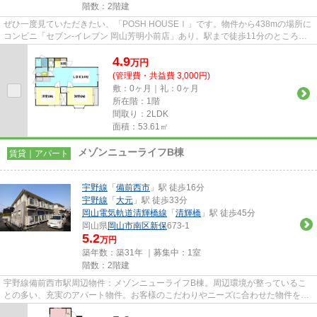
階数：2階建
ぜひ一度見ていただきたい、「POSH HOUSEⅠ」です。物件から438mの場所に
コンビニ「セブン‐イレブン 岡山芳明小前店」あり。駅まで徒歩11分のところに
あり少し雑踏をはなれ落ち着いた立...
4.9
万
円
(管理費・共益費 3,000円)
敷：0ヶ月｜礼：0ヶ月
所在階：1階
間取り：2LDK
面積：53.61㎡
メゾンニューライフB棟
賃貸｜アパート
宇野線
「
備前西市
」駅 徒歩16分
宇野線
「
大元
」駅 徒歩33分
岡山電気軌道清輝橋線
「
清輝橋
」駅 徒歩45分
岡山県
岡山市南区
新保
673-1
5.2
万円
築年数：築31年 ｜募集中：
1室
階数：2階建
宇野線備前西市駅周辺物件：メゾンニューライフB棟。周辺環境が整っているこ
との多い、充実のアパート物件。お客様のこだわりやニーズに合わせた物件をご
紹介いたします。賃貸物件を探...