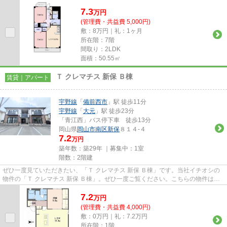
7.3
万
円
(管理費・共益費 5,000円)
敷：8万円｜礼：1ヶ月
所在階：7階
間取り：2LDK
面積：50.55㎡
Ｔ クレマチス 新保 Ｂ棟
賃貸｜アパート
宇野線
「
備前西市
」駅 徒歩11分
宇野線
「
大元
」駅 徒歩23分
「青江西」バス停下車 徒歩13分
岡山県
岡山市南区
新保
８１４-４
7.2
万円
築年数：築29年 ｜募集中：
1室
階数：2階建
ぜひ一度見ていただきたい、「Ｔ クレマチス 新保 Ｂ棟」です。当社イチオシの
物件の「Ｔ クレマチス 新保 Ｂ棟」。ぜひ一度ご覧ください。こちらの物件はア
パートです。好評の駅近物...
7.2
万
円
(管理費・共益費 4,000円)
敷：0万円｜礼：7.2万円
所在階：1階