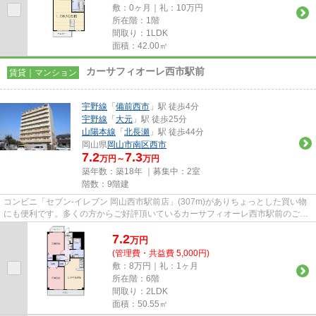
敷：0ヶ月｜礼：10万円
所在階：1階
間取り：1LDK
面積：42.00㎡
カーサフィオーレ西市駅前
賃貸｜マンション
宇野線
「
備前西市
」駅 徒歩4分
宇野線
「
大元
」駅 徒歩25分
山陽本線
「
北長瀬
」駅 徒歩44分
岡山県
岡山市南区
西市
7.2
7.3
万円～
万円
築年数：築18年 ｜募集中：
2室
階数：9階建
コンビニ「セブン‐イレブン 岡山西市駅前店」(307m)がありちょっとした買い物
にも便利です。多くの方からご好評頂いているカーサフィオーレ西市駅前のご紹
介です。築10年のマンション...
7.2
万
円
(管理費・共益費 5,000円)
敷：8万円｜礼：1ヶ月
所在階：6階
間取り：2LDK
面積：50.55㎡