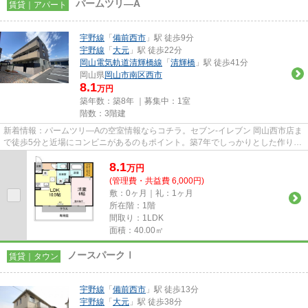
パームツリ―A
賃貸｜アパート
宇野線
「
備前西市
」駅 徒歩9分
宇野線
「
大元
」駅 徒歩22分
岡山電気軌道清輝橋線
「
清輝橋
」駅 徒歩41分
岡山県
岡山市南区
西市
8.1
万円
築年数：築8年 ｜募集中：
1室
階数：3階建
新着情報：パームツリ―Aの空室情報ならコチラ。セブン‐イレブン 岡山西市店ま
で徒歩5分と近場にコンビニがあるのもポイント。築7年でしっかりとした作りが
特徴の物件です。高いニーズ...
8.1
万
円
(管理費・共益費 6,000円)
敷：0ヶ月｜礼：1ヶ月
所在階：1階
間取り：1LDK
面積：40.00㎡
ノースパークⅠ
賃貸｜タウン
宇野線
「
備前西市
」駅 徒歩13分
宇野線
「
大元
」駅 徒歩38分