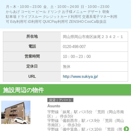
月～木・10:00～23:00 金、土・10:00～24:00 日・10:00～23:00
からあげ コーヒー ビール ドリンク お子様メニュー デザート 朝食
駐車場 ドライブスルー クレジットカード利用可 交通系電子マネー利用
可 Edy利用可 iD利用可 QUICPay利用可 ZENSHO CooCa取扱店
所在地
岡山県岡山市南区妹尾２３４２－１
電話
0120-498-007
営業時間
10：00～23：00
定休日
無休
URL
http://www.sukiya.jp/
施設周辺の物件
賃貸｜アパート
Asunto
宇野線「妹尾」駅 バス5分 「荒田（岡山市南
区）」 停歩3分
宇野線「備前西市」駅 バス9分 「荒田（岡山
市南区）」 停歩3分
宇野線「備中箕島」駅 バス10分 「荒田（岡