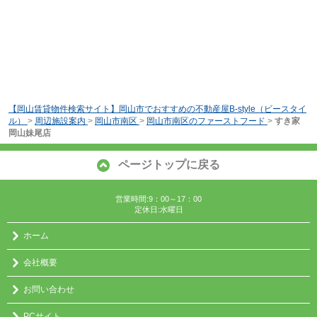
【岡山賃貸物件検索サイト】岡山市でおすすめの不動産屋B-style（ビースタイ
ル）
>
周辺施設案内
>
岡山市南区
>
岡山市南区のファーストフード
>
すき家
岡山妹尾店
ページトップに戻る
営業時間:9：00～17：00
定休日:水曜日
ホーム
会社概要
お問い合わせ
PCサイト