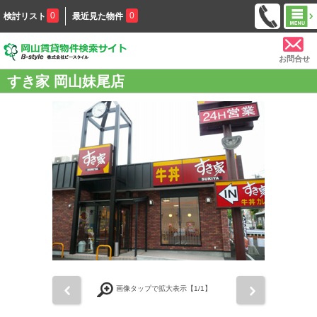
0
0
検討リスト
最近見た物件
お問合せ
すき家 岡山妹尾店
前
次
画像タップで拡大表示【
1
/1】