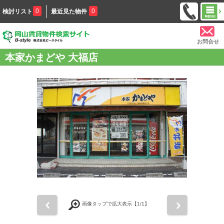
0
0
検討リスト
最近見た物件
お問合せ
本家かまどや 大福店
前
次
画像タップで拡大表示【
1
/1】