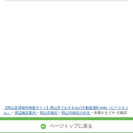
【岡山賃貸物件検索サイト】岡山市でおすすめの不動産屋B-style（ビースタイ
ル）
>
周辺施設案内
>
岡山市南区
>
岡山市南区の弁当
>
本家かまどや 大福店
ページトップに戻る