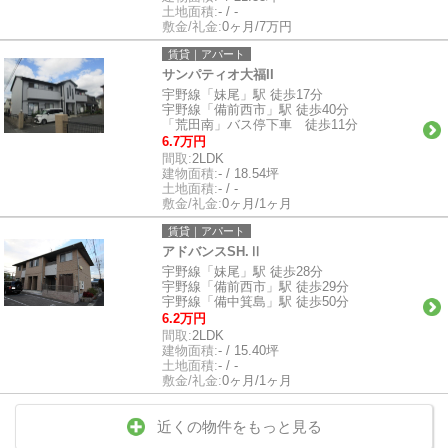
土地面積:
- / -
敷金/礼金:
0ヶ月/7万円
賃貸｜アパート
サンパティオ大福II
宇野線「妹尾」駅 徒歩17分
宇野線「備前西市」駅 徒歩40分
「荒田南」バス停下車 徒歩11分
6.7万円
間取:
2LDK
建物面積:
- / 18.54坪
土地面積:
- / -
敷金/礼金:
0ヶ月/1ヶ月
賃貸｜アパート
アドバンスSH.Ⅱ
宇野線「妹尾」駅 徒歩28分
宇野線「備前西市」駅 徒歩29分
宇野線「備中箕島」駅 徒歩50分
6.2万円
間取:
2LDK
建物面積:
- / 15.40坪
土地面積:
- / -
敷金/礼金:
0ヶ月/1ヶ月
近くの物件をもっと見る