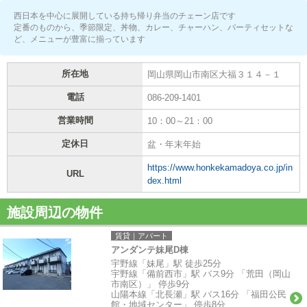
西日本を中心に展開している持ち帰り弁当のチェーン店です
定番のものから、季節限定、丼物、カレー、チャーハン、パーティセットな
ど、メニューが豊富に揃っています
所在地
岡山県岡山市南区大福３１４－１
電話
086-209-1401
営業時間
10：00～21：00
定休日
盆・年末年始
https://www.honkekamadoya.co.jp/in
URL
dex.html
施設周辺の物件
賃貸｜アパート
アンダンテ妹尾D棟
宇野線「妹尾」駅 徒歩25分
宇野線「備前西市」駅 バス9分 「荒田（岡山
市南区）」 停歩9分
山陽本線「北長瀬」駅 バス16分 「福田公民
館・地域センター」 停歩8分