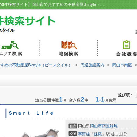
ディオ 妹尾店周辺の物件一覧｜【岡山賃貸物件検索サイト】岡山市でおすすめの不動産屋B-style（ビースタイル）
めの不動産屋B-style（ビースタイル）
>
周辺施設案内
>
岡山市南区
並び順：
1
2
1-1
該当公開件数
棟 空き数
件
棟表示
Ｓｍａｒｔ Ｌｉｆｅ
岡山県
岡山市南区
妹尾
住所
交通
宇野線
「
妹尾
」駅 徒歩11分