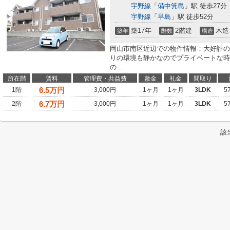
宇野線
「
備中箕島
」駅 徒歩27分
宇野線
「
早島
」駅 徒歩52分
築17年
2階建
木造
築年
階数
構造
岡山市南区近辺での物件情報：大好評の
りの環境も静かなのでプライベートな時
の...
所在階
賃料
管理費・共益費
敷金
礼金
間取り
6.5
万円
1階
3,000円
1ヶ月
1ヶ月
3LDK
5
6.7
万円
2階
3,000円
1ヶ月
1ヶ月
3LDK
5
該