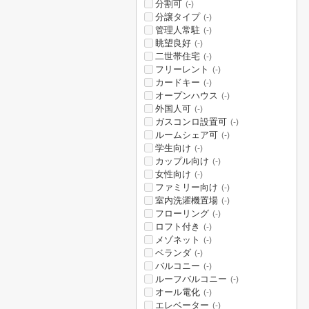
分割可
(-)
分譲タイプ
(-)
管理人常駐
(-)
眺望良好
(-)
二世帯住宅
(-)
フリーレント
(-)
カードキー
(-)
オープンハウス
(-)
外国人可
(-)
ガスコンロ設置可
(-)
ルームシェア可
(-)
学生向け
(-)
カップル向け
(-)
女性向け
(-)
ファミリー向け
(-)
室内洗濯機置場
(-)
フローリング
(-)
ロフト付き
(-)
メゾネット
(-)
ベランダ
(-)
バルコニー
(-)
ルーフバルコニー
(-)
オール電化
(-)
エレベーター
(-)