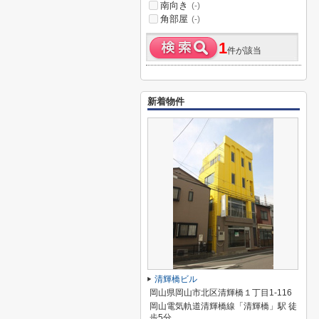
南向き
(-)
角部屋
(-)
1
件が該当
新着物件
清輝橋ビル
岡山県岡山市北区清輝橋１丁目1-116
岡山電気軌道清輝橋線「清輝橋」駅 徒
歩5分