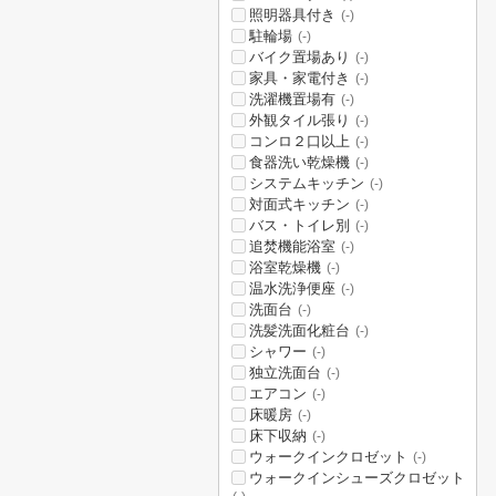
照明器具付き
(-)
駐輪場
(-)
バイク置場あり
(-)
家具・家電付き
(-)
洗濯機置場有
(-)
外観タイル張り
(-)
コンロ２口以上
(-)
食器洗い乾燥機
(-)
システムキッチン
(-)
対面式キッチン
(-)
バス・トイレ別
(-)
追焚機能浴室
(-)
浴室乾燥機
(-)
温水洗浄便座
(-)
洗面台
(-)
洗髪洗面化粧台
(-)
シャワー
(-)
独立洗面台
(-)
エアコン
(-)
床暖房
(-)
床下収納
(-)
ウォークインクロゼット
(-)
ウォークインシューズクロゼット