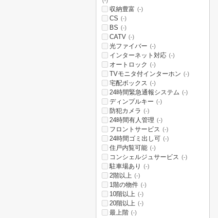
(-)
収納豊富
(-)
CS
(-)
BS
(-)
CATV
(-)
光ファイバー
(-)
インターネット対応
(-)
オートロック
(-)
TVモニタ付インターホン
(-)
宅配ボックス
(-)
24時間緊急通報システム
(-)
ディンプルキー
(-)
防犯カメラ
(-)
24時間有人管理
(-)
フロントサービス
(-)
24時間ゴミ出し可
(-)
住戸内覧可能
(-)
コンシェルジュサービス
(-)
駐車場あり
(-)
2階以上
(-)
1階の物件
(-)
10階以上
(-)
20階以上
(-)
最上階
(-)