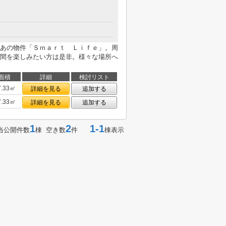
あの物件「Ｓｍａｒｔ Ｌｉｆｅ」。周
間を楽しみたい方は是非。様々な場所へ
面積
詳細
検討リスト
7.33㎡
詳細を見る
追加する
7.33㎡
詳細を見る
追加する
1
2
1-1
当公開件数
棟 空き数
件
棟表示