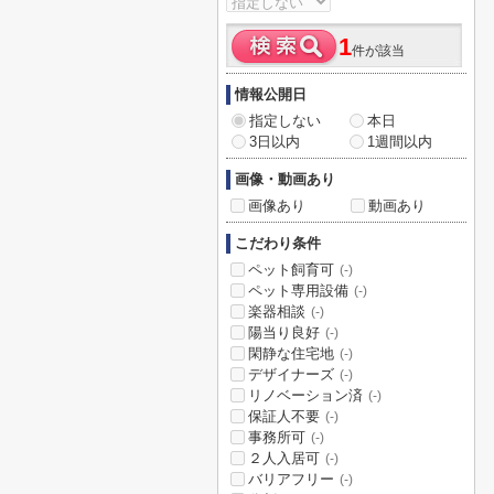
1
件が該当
情報公開日
指定しない
本日
3日以内
1週間以内
画像・動画あり
画像あり
動画あり
こだわり条件
ペット飼育可
(-)
ペット専用設備
(-)
楽器相談
(-)
陽当り良好
(-)
閑静な住宅地
(-)
デザイナーズ
(-)
リノベーション済
(-)
保証人不要
(-)
事務所可
(-)
２人入居可
(-)
バリアフリー
(-)