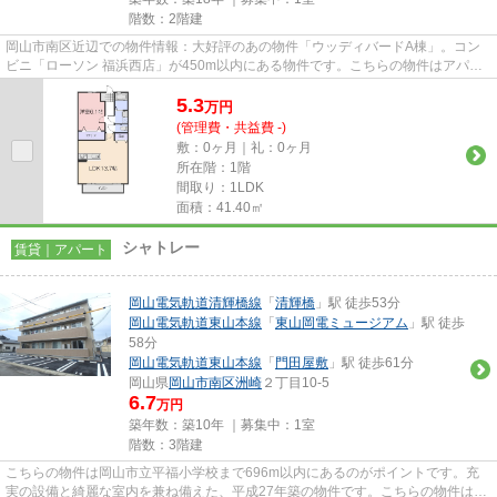
階数：2階建
岡山市南区近辺での物件情報：大好評のあの物件「ウッディバードA棟」。コン
ビニ「ローソン 福浜西店」が450m以内にある物件です。こちらの物件はアパー
トです。周辺に2駅ありの電車通...
5.3
万
円
(管理費・共益費 -)
敷：0ヶ月｜礼：0ヶ月
所在階：1階
間取り：1LDK
面積：41.40㎡
シャトレー
賃貸｜アパート
岡山電気軌道清輝橋線
「
清輝橋
」駅 徒歩53分
岡山電気軌道東山本線
「
東山岡電ミュージアム
」駅 徒歩
58分
岡山電気軌道東山本線
「
門田屋敷
」駅 徒歩61分
岡山県
岡山市南区
洲崎
２丁目10-5
6.7
万円
築年数：築10年 ｜募集中：
1室
階数：3階建
こちらの物件は岡山市立平福小学校まで696m以内にあるのがポイントです。充
実の設備と綺麗な室内を兼ね備えた、平成27年築の物件です。こちらの物件は自