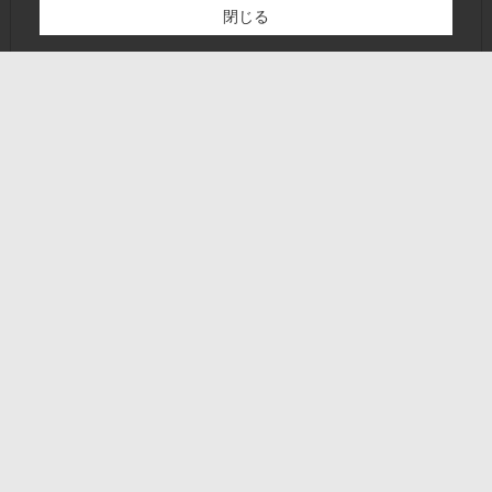
閉じる
検討リスト追加
お問い合わせ
ページトップに戻る
営業時間:9：00～17：00
定休日:水曜日
ホーム
会社概要
お問い合わせ
PCサイト