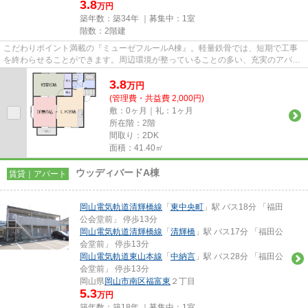
3.8
万円
築年数：築34年 ｜募集中：
1室
階数：2階建
こだわりポイント満載の『ミューゼフルールA棟』。軽量鉄骨では、短期で工事
を終わらせることができます。周辺環境が整っていることの多い、充実のアパー
ト物件。交通利便性のある岡山...
3.8
万
円
(管理費・共益費 2,000円)
敷：0ヶ月｜礼：1ヶ月
所在階：2階
間取り：2DK
面積：41.40㎡
ウッディバードA棟
賃貸｜アパート
岡山電気軌道清輝橋線
「
東中央町
」駅 バス18分 「福田
公会堂前」 停歩13分
岡山電気軌道清輝橋線
「
清輝橋
」駅 バス17分 「福田公
会堂前」 停歩13分
岡山電気軌道東山本線
「
中納言
」駅 バス28分 「福田公
会堂前」 停歩13分
岡山県
岡山市南区
福富東
２丁目
5.3
万円
築年数：築18年 ｜募集中：
1室