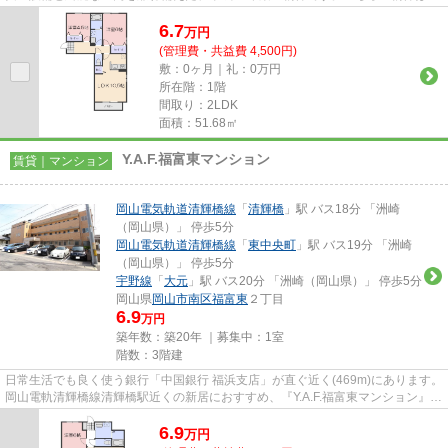
走式駐車場がご利用いただけま...
6.7
万
円
(管理費・共益費 4,500円)
敷：0ヶ月｜礼：0万円
所在階：1階
間取り：2LDK
面積：51.68㎡
Y.A.F.福富東マンション
賃貸｜マンション
岡山電気軌道清輝橋線
「
清輝橋
」駅 バス18分 「洲崎
（岡山県）」 停歩5分
岡山電気軌道清輝橋線
「
東中央町
」駅 バス19分 「洲崎
（岡山県）」 停歩5分
宇野線
「
大元
」駅 バス20分 「洲崎（岡山県）」 停歩5分
岡山県
岡山市南区
福富東
２丁目
6.9
万円
築年数：築20年 ｜募集中：
1室
階数：3階建
日常生活でも良く使う銀行「中国銀行 福浜支店」が直ぐ近く(469m)にあります。
岡山電軌清輝橋線清輝橋駅近くの新居におすすめ、『Y.A.F.福富東マンション』の
物件情報。利便性の高い設...
6.9
万
円