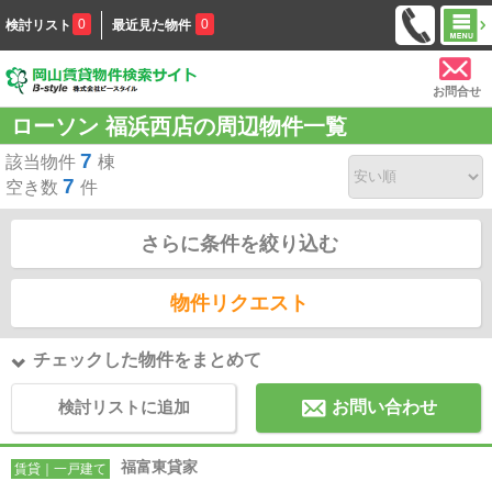
0
0
検討リスト
最近見た物件
お問合せ
ローソン 福浜西店の周辺物件一覧
7
該当物件
棟
7
空き数
件
さらに条件を絞り込む
物件リクエスト
チェックした物件をまとめて
検討リストに追加
お問い合わせ
福富東貸家
賃貸｜一戸建て