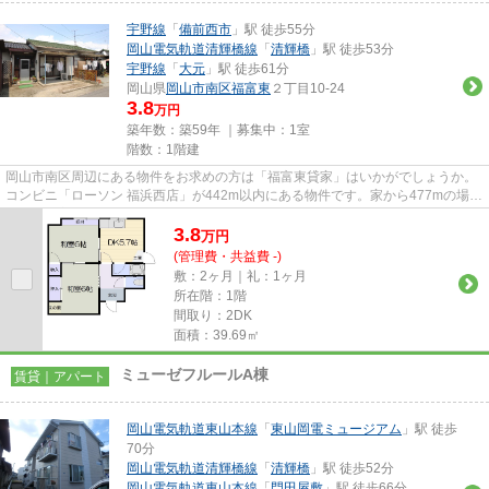
宇野線
「
備前西市
」駅 徒歩55分
岡山電気軌道清輝橋線
「
清輝橋
」駅 徒歩53分
宇野線
「
大元
」駅 徒歩61分
岡山県
岡山市南区
福富東
２丁目10-24
3.8
万円
築年数：築59年 ｜募集中：
1室
階数：1階建
岡山市南区周辺にある物件をお求めの方は「福富東貸家」はいかがでしょうか。
コンビニ「ローソン 福浜西店」が442m以内にある物件です。家から477mの場所
に岡山福富郵便局があります。...
3.8
万
円
(管理費・共益費 -)
敷：2ヶ月｜礼：1ヶ月
所在階：1階
間取り：2DK
面積：39.69㎡
ミューゼフルールA棟
賃貸｜アパート
岡山電気軌道東山本線
「
東山岡電ミュージアム
」駅 徒歩
70分
岡山電気軌道清輝橋線
「
清輝橋
」駅 徒歩52分
岡山電気軌道東山本線
「
門田屋敷
」駅 徒歩66分