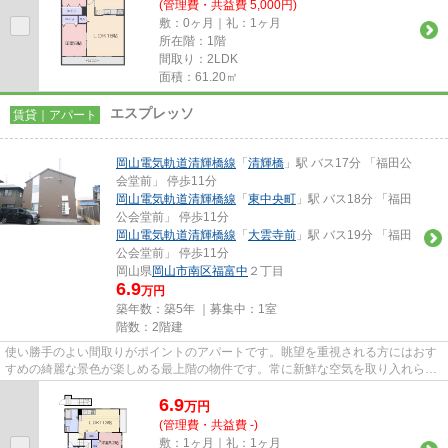
(管理費・共益費 5,000円)
敷：0ヶ月｜礼：1ヶ月
所在階：1階
間取り：2LDK
面積：61.20㎡
エスプレッソ
賃貸｜アパート
岡山電気軌道清輝橋線
「
清輝橋
」駅 バス17分 「福田公
会堂前」 停歩11分
岡山電気軌道清輝橋線
「
東中央町
」駅 バス18分 「福田
公会堂前」 停歩11分
岡山電気軌道清輝橋線
「
大雲寺前
」駅 バス19分 「福田
公会堂前」 停歩11分
岡山県
岡山市南区
福富中
２丁目
6.9
万円
築年数：築5年 ｜募集中：
1室
階数：2階建
使い勝手のよい間取りがポイントのアパートです。眺望を重視される方にはおす
すめの綺麗な景色が楽しめる最上階の物件です。常に新鮮な空気を取り入れられ
る通風良好な間取りの物件。...
6.9
万
円
(管理費・共益費 -)
敷：1ヶ月｜礼：1ヶ月