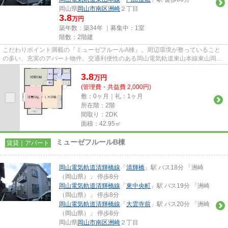
岡山県
岡山市南区
洲崎
２丁目
3.8
万円
築年数：築34年 ｜募集中：
1室
階数：2階建
こだわりポイント満載の『ミューゼフルールA棟』。周辺環境が整っていること
の多い、充実のアパート物件。交通利便性のある岡山電気軌道東山本線東山岡電
ミュージアム周辺の物件情報の...
3.8
万
円
(管理費・共益費 2,000円)
敷：0ヶ月｜礼：1ヶ月
所在階：2階
間取り：2DK
面積：42.95㎡
ミューゼフルールB棟
賃貸｜アパート
岡山電気軌道清輝橋線
「
清輝橋
」駅 バス18分 「洲崎
（岡山県）」 停歩8分
岡山電気軌道清輝橋線
「
東中央町
」駅 バス19分 「洲崎
（岡山県）」 停歩8分
岡山電気軌道清輝橋線
「
大雲寺前
」駅 バス20分 「洲崎
（岡山県）」 停歩8分
岡山県
岡山市南区
洲崎
２丁目