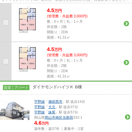
活を送りましょう。駅へも...
4.5
万
円
(管理費・共益費 3,000円)
敷：0ヶ月｜礼：1ヶ月
所在階：1階
間取り：2DK
面積：41.31㎡
4.5
万
円
(管理費・共益費 3,000円)
敷：0ヶ月｜礼：1ヶ月
所在階：2階
間取り：2DK
面積：41.31㎡
ダイヤモンドハイツＫ B棟
賃貸｜アパート
宇野線
「
備前西市
」駅 徒歩14分
宇野線
「
大元
」駅 徒歩37分
宇野線
「
妹尾
」駅 徒歩57分
岡山県
岡山市南区
当新田
332-1
4.6
万円
築年数：築37年 ｜募集中：
1室