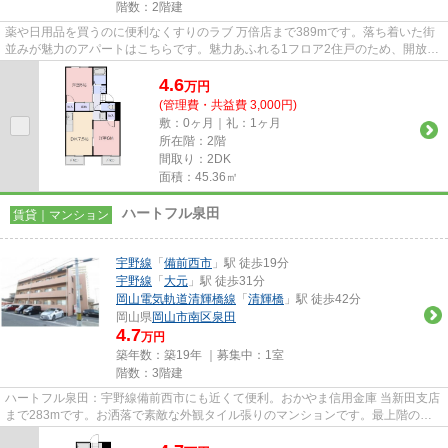
階数：2階建
薬や日用品を買うのに便利なくすりのラブ 万倍店まで389mです。落ち着いた街
並みが魅力のアパートはこちらです。魅力あふれる1フロア2住戸のため、開放感
が嬉しいアパートです。最上階...
4.6
万
円
(管理費・共益費 3,000円)
敷：0ヶ月｜礼：1ヶ月
所在階：2階
間取り：2DK
面積：45.36㎡
ハートフル泉田
賃貸｜マンション
宇野線
「
備前西市
」駅 徒歩19分
宇野線
「
大元
」駅 徒歩31分
岡山電気軌道清輝橋線
「
清輝橋
」駅 徒歩42分
岡山県
岡山市南区
泉田
4.7
万円
築年数：築19年 ｜募集中：
1室
階数：3階建
ハートフル泉田：宇野線備前西市にも近くて便利。おかやま信用金庫 当新田支店
まで283mです。お洒落で素敵な外観タイル張りのマンションです。最上階の物
件です。できるだけ早めに不動...