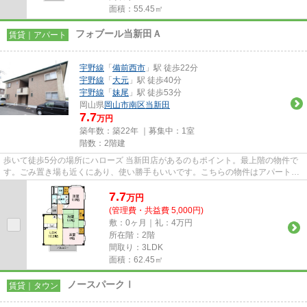
面積：55.45㎡
フォブール当新田Ａ
賃貸｜アパート
宇野線
「
備前西市
」駅 徒歩22分
宇野線
「
大元
」駅 徒歩40分
宇野線
「
妹尾
」駅 徒歩53分
岡山県
岡山市南区
当新田
7.7
万円
築年数：築22年 ｜募集中：
1室
階数：2階建
歩いて徒歩5分の場所にハローズ 当新田店があるのもポイント。最上階の物件で
す。ごみ置き場も近くにあり、使い勝手もいいです。こちらの物件はアパートで
す。できるだけ早めに不動産...
7.7
万
円
(管理費・共益費 5,000円)
敷：0ヶ月｜礼：4万円
所在階：2階
間取り：3LDK
面積：62.45㎡
ノースパークⅠ
賃貸｜タウン