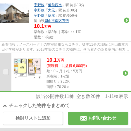
宇野線
「
備前西市
」駅 徒歩13分
宇野線
「
大元
」駅 徒歩38分
宇野線
「
妹尾
」駅 徒歩56分
岡山県
岡山市南区
万倍
10.1
万円
築年数：築8年 ｜募集中：
1室
階数：2階建
新着情報：ノースパークⅠの空室情報ならコチラ。徒歩11分の場所に岡山市立芳
田小学校があります。2018年築のコチラの物件は、落ち着きのある室内が魅力的
です。敷地内ごみ置き場がある...
10.1
万
円
(管理費・共益費 6,000円)
敷：0ヶ月｜礼：5万円
所在階：1-2階
間取り：3LDK
面積：70.20㎡
該当公開件数
11
棟 空き数
20
件
1-11
棟表示
チェックした物件をまとめて
検討リストに追加
お問い合わせ