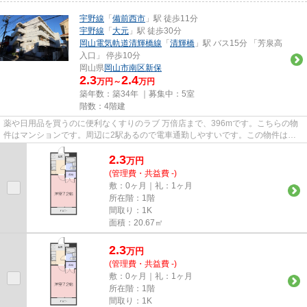
宇野線
「
備前西市
」駅 徒歩11分
宇野線
「
大元
」駅 徒歩30分
岡山電気軌道清輝橋線
「
清輝橋
」駅 バス15分 「芳泉高
入口」 停歩10分
岡山県
岡山市南区
新保
2.3
2.4
万円～
万円
築年数：築34年 ｜募集中：
5室
階数：4階建
薬や日用品を買うのに便利なくすりのラブ 万倍店まで、396mです。こちらの物
件はマンションです。周辺に2駅あるので電車通勤しやすいです。この物件は駅
まで徒歩11分の立地です。どう...
2.3
万
円
(管理費・共益費 -)
敷：0ヶ月｜礼：1ヶ月
所在階：1階
間取り：1K
面積：20.67㎡
2.3
万
円
(管理費・共益費 -)
敷：0ヶ月｜礼：1ヶ月
所在階：1階
間取り：1K