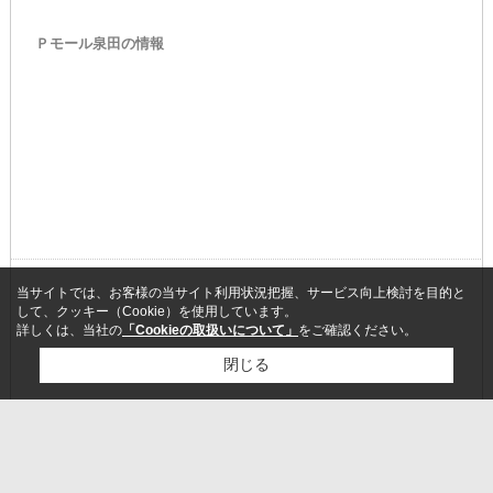
Ｐモール泉田の情報
当サイトでは、お客様の当サイト利用状況把握、サービス向上検討を目的と
して、クッキー（Cookie）を使用しています。
詳しくは、当社の
「Cookieの取扱いについて」
をご確認ください。
閉じる
検討リスト追加
お問い合わせ
国道３０号線泉田交差点近くにあるショピングモール。大きなスーパ
ーにドラッグストア、100円ショップ、子供服、弁当屋などここに来れ