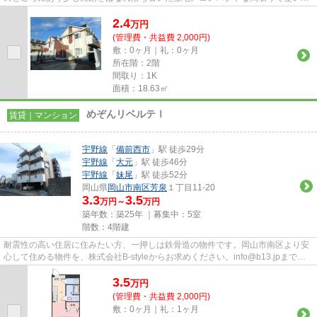
手のいいアパートになってま...
2.4
万
円
(管理費・共益費 2,000円)
敷：0ヶ月｜礼：0ヶ月
所在階：2階
間取り：1K
面積：18.63㎡
めぞんリベルテⅠ
賃貸｜マンション
宇野線
「
備前西市
」駅 徒歩29分
宇野線
「
大元
」駅 徒歩46分
宇野線
「
妹尾
」駅 徒歩52分
岡山県
岡山市南区
芳泉
１丁目11-20
3.3
3.5
万円～
万円
築年数：築25年 ｜募集中：
5室
階数：4階建
耐震性の高い住居に住みたい方、一押しは鉄骨造の物件です。岡山市南区より安
心して住める物件を、株式会社B-styleからお求めください。info@b13.jpまでお
気軽にご連絡ください。
3.5
万
円
(管理費・共益費 2,000円)
敷：0ヶ月｜礼：1ヶ月