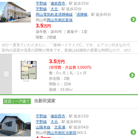
宇野線
「
備前西市
」駅 徒歩15分
宇野線
「
大元
」駅 徒歩32分
岡山電気軌道清輝橋線
「
清輝橋
」駅 徒歩45分
岡山県
岡山市南区
新保
3.5
万円
築年数：築40年 ｜募集中：
1室
階数：2階建
ぜひ一度見ていただきたい、「後神ハイライズC」です。エアコン付きなので、
室内の温度や湿度の調整が簡単です。新婚は結婚前の貴重な時間なので、ぜひ新
婚さん向け物件をお選びくださ...
3.5
万
円
(管理費・共益費 3,000円)
敷：0ヶ月｜礼：1ヶ月
所在階：2階
間取り：2DK
面積：33.00㎡
当新田貸家
賃貸｜一戸建て
宇野線
「
備前西市
」駅 徒歩13分
宇野線
「
大元
」駅 徒歩40分
山陽本線
「
北長瀬
」駅 徒歩54分
岡山県
岡山市南区
当新田
345-3