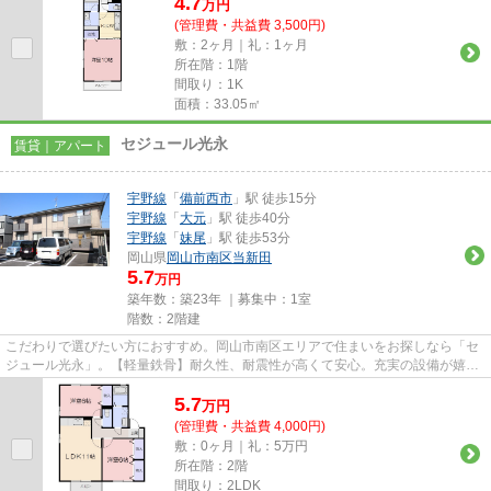
4.7
万
円
(管理費・共益費 3,500円)
敷：2ヶ月｜礼：1ヶ月
所在階：1階
間取り：1K
面積：33.05㎡
セジュール光永
賃貸｜アパート
宇野線
「
備前西市
」駅 徒歩15分
宇野線
「
大元
」駅 徒歩40分
宇野線
「
妹尾
」駅 徒歩53分
岡山県
岡山市南区
当新田
5.7
万円
築年数：築23年 ｜募集中：
1室
階数：2階建
こだわりで選びたい方におすすめ。岡山市南区エリアで住まいをお探しなら「セ
ジュール光永」。【軽量鉄骨】耐久性、耐震性が高くて安心。充実の設備が嬉し
い、駅へも徒歩14分の環境に...
5.7
万
円
(管理費・共益費 4,000円)
敷：0ヶ月｜礼：5万円
所在階：2階
間取り：2LDK