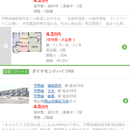
4.3
万円
築年数：築66年 ｜募集中：
1室
階数：1階建
宇野線備前西市近くの新居におすすめ、『当新田貸家』の物件情報。コンクリー
トには無い、木造建築特有の温かみ。住み心地の良い周辺環境と、徒歩でも駅ま
で13分の立地が魅力の物件。...
4.3
万
円
(管理費・共益費 -)
敷：1ヶ月｜礼：1ヶ月
所在階：1階
間取り：3DK
面積：46.20㎡
ダイヤモンドハイツKII
賃貸｜アパート
宇野線
「
備前西市
」駅 徒歩13分
宇野線
「
大元
」駅 徒歩39分
宇野線
「
妹尾
」駅 徒歩55分
岡山県
岡山市南区
万倍
41-1
4.5
万円
築年数：築31年 ｜募集中：
2室
階数：2階建
くすりのラブ 万倍店が近くにある(490m)ので安心。宇野線備前西市駅周辺物件：
ダイヤモンドハイツKII。耐久性、耐震性をお求めの方は、軽量鉄骨で安心して生