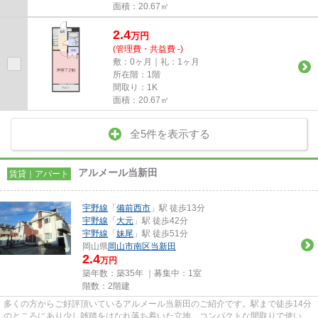
面積：20.67㎡
2.4
万
円
(管理費・共益費 -)
敷：0ヶ月｜礼：1ヶ月
所在階：1階
間取り：1K
面積：20.67㎡
全5件を表示する
アルメール当新田
賃貸｜アパート
宇野線
「
備前西市
」駅 徒歩13分
宇野線
「
大元
」駅 徒歩42分
宇野線
「
妹尾
」駅 徒歩51分
岡山県
岡山市南区
当新田
2.4
万円
築年数：築35年 ｜募集中：
1室
階数：2階建
多くの方からご好評頂いているアルメール当新田のご紹介です。駅まで徒歩14分
のところにあり少し雑踏をはなれ落ち着いた立地。コンパクトな間取りで使い勝