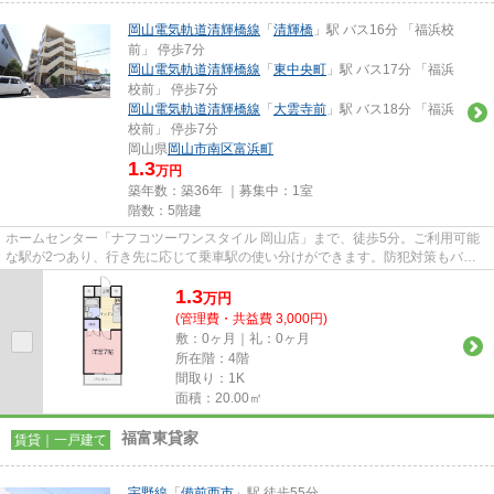
岡山電気軌道清輝橋線
「
清輝橋
」駅 バス16分 「福浜校
前」 停歩7分
岡山電気軌道清輝橋線
「
東中央町
」駅 バス17分 「福浜
校前」 停歩7分
岡山電気軌道清輝橋線
「
大雲寺前
」駅 バス18分 「福浜
校前」 停歩7分
岡山県
岡山市南区
富浜町
1.3
万円
築年数：築36年 ｜募集中：
1室
階数：5階建
ホームセンター「ナフコツーワンスタイル 岡山店」まで、徒歩5分。ご利用可能
な駅が2つあり、行き先に応じて乗車駅の使い分けができます。防犯対策もバッ
チリなマンションタイプの物件...
1.3
万
円
(管理費・共益費 3,000円)
敷：0ヶ月｜礼：0ヶ月
所在階：4階
間取り：1K
面積：20.00㎡
福富東貸家
賃貸｜一戸建て
宇野線
「
備前西市
」駅 徒歩55分