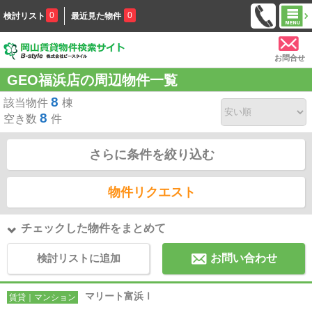
0
0
検討リスト
最近見た物件
お問合せ
GEO福浜店の周辺物件一覧
8
該当物件
棟
8
空き数
件
さらに条件を絞り込む
物件リクエスト
チェックした物件をまとめて
検討リストに追加
お問い合わせ
マリート富浜Ⅰ
賃貸｜マンション