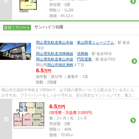
所在階：1階
間取り：1LDK
面積：45.12㎡
サンハイツB棟
賃貸｜アパート
岡山電気軌道東山本線
「
東山岡電ミュージアム
」駅 徒歩
74分
岡山電気軌道清輝橋線
「
清輝橋
」駅 徒歩56分
岡山電気軌道東山本線
「
門田屋敷
」駅 徒歩70分
岡山県
岡山市南区
洲崎
３丁目
6.5
万円
築年数：築32年 ｜募集中：
1室
階数：2階建
岡山市立福浜中学校まで950mで、お子様の通学について心配されている方にも
おすすめ。プライバシーをしっかり守れる、安心安全なマンションです。最上階
の物件なので、きっとご満足頂...
6.5
万
円
(管理費・共益費 3,000円)
敷：2ヶ月｜礼：1ヶ月
所在階：2階
間取り：4DK
面積：70.93㎡