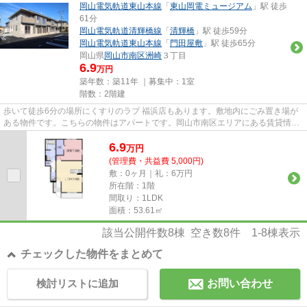
岡山電気軌道東山本線
「
東山岡電ミュージアム
」駅 徒歩
61分
岡山電気軌道清輝橋線
「
清輝橋
」駅 徒歩59分
岡山電気軌道東山本線
「
門田屋敷
」駅 徒歩65分
岡山県
岡山市南区
洲崎
３丁目
6.9
万円
築年数：築11年 ｜募集中：
1室
階数：2階建
歩いて徒歩6分の場所にくすりのラブ 福浜店もあります。敷地内にごみ置き場が
ある物件です。こちらの物件はアパートです。岡山市南区エリアにある賃貸情報
のことなら、地域に密着した...
6.9
万
円
(管理費・共益費 5,000円)
敷：0ヶ月｜礼：6万円
所在階：1階
間取り：1LDK
面積：53.61㎡
該当公開件数
8
棟 空き数
8
件
1-8
棟表示
チェックした物件をまとめて
検討リストに追加
お問い合わせ