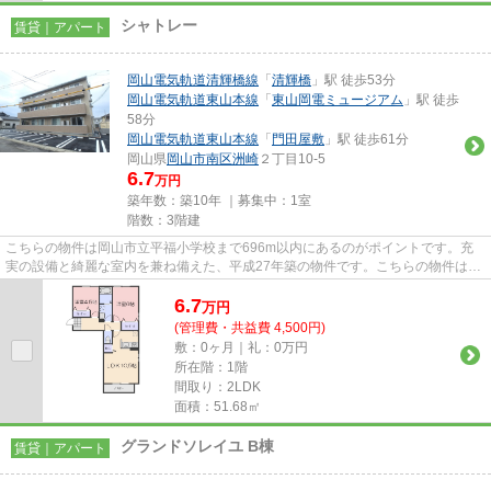
シャトレー
賃貸｜アパート
岡山電気軌道清輝橋線
「
清輝橋
」駅 徒歩53分
岡山電気軌道東山本線
「
東山岡電ミュージアム
」駅 徒歩
58分
岡山電気軌道東山本線
「
門田屋敷
」駅 徒歩61分
岡山県
岡山市南区
洲崎
２丁目10-5
6.7
万円
築年数：築10年 ｜募集中：
1室
階数：3階建
こちらの物件は岡山市立平福小学校まで696m以内にあるのがポイントです。充
実の設備と綺麗な室内を兼ね備えた、平成27年築の物件です。こちらの物件は自
走式駐車場がご利用いただけま...
6.7
万
円
(管理費・共益費 4,500円)
敷：0ヶ月｜礼：0万円
所在階：1階
間取り：2LDK
面積：51.68㎡
グランドソレイユ B棟
賃貸｜アパート