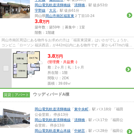
岡山電気軌道清輝橋線
「
清輝橋
」駅 徒歩53分
宇野線
「
大元
」駅 徒歩61分
岡山県
岡山市南区
福富東
２丁目10-24
3.8
万円
築年数：築59年 ｜募集中：
1室
階数：1階建
岡山市南区周辺にある物件をお求めの方は「福富東貸家」はいかがでしょうか。
コンビニ「ローソン 福浜西店」が442m以内にある物件です。家から477mの場所
に岡山福富郵便局があります。...
3.8
万
円
(管理費・共益費 -)
敷：2ヶ月｜礼：1ヶ月
所在階：1階
間取り：2DK
面積：39.69㎡
ウッディバードA棟
賃貸｜アパート
岡山電気軌道清輝橋線
「
東中央町
」駅 バス18分 「福田
公会堂前」 停歩13分
岡山電気軌道清輝橋線
「
清輝橋
」駅 バス17分 「福田公
会堂前」 停歩13分
岡山電気軌道東山本線
「
中納言
」駅 バス28分 「福田公