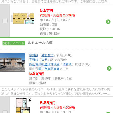
見つからない場合は、当社までご連絡頂ければ幸いです。ご希望に適した物件を
ご提案致します。
5.5
万
円
(管理費・共益費 2,000円)
敷：0ヶ月｜礼：0ヶ月
所在階：2階
間取り：3LDK
面積：58.32㎡
ルミエール A棟
賃貸｜アパート
宇野線
「
備前西市
」駅 徒歩58分
宇野線
「
大元
」駅 徒歩70分
岡山電気軌道清輝橋線
「
清輝橋
」駅 徒歩68分
岡山県
岡山市南区
南輝
２丁目
5.85
万円
築年数：築19年 ｜募集中：
1室
階数：2階建
こだわりポイント満載のルミエール A棟。室内に新鮮な空気を取り入れやすい風
通しが良好な物件です。広々としたリビングの間取りで使い勝手のいいアパート
になってます。岡山市南区エ...
5.85
万
円
(管理費・共益費 4,000円)
敷：0ヶ月｜礼：3万円