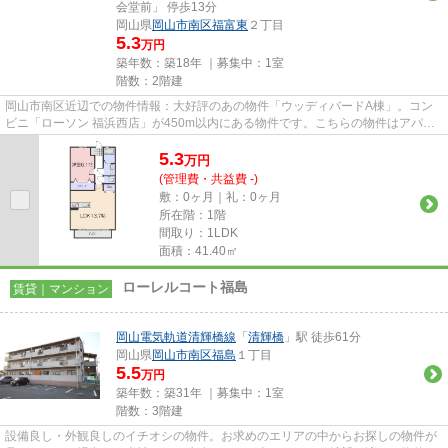
会堂前」 停歩13分
岡山県
岡山市南区
福富東
２丁目
5.3
万円
築年数：築18年 ｜募集中：
1室
階数：2階建
岡山市南区近辺での物件情報：大好評のあの物件「ウッディバードA棟」。コン
ビニ「ローソン 福浜西店」が450m以内にある物件です。こちらの物件はアパー
トです。周辺に2駅ありの電車通...
5.3
万
円
(管理費・共益費 -)
敷：0ヶ月｜礼：0ヶ月
所在階：1階
間取り：1LDK
面積：41.40㎡
ローレルコート福島
賃貸｜マンション
岡山電気軌道清輝橋線
「
清輝橋
」駅 徒歩61分
岡山県
岡山市南区
福島
１丁目
5.5
万円
築年数：築31年 ｜募集中：
1室
階数：3階建
設備良し・外観良しのイチオシの物件。お求めのエリアの中からお探しの物件が