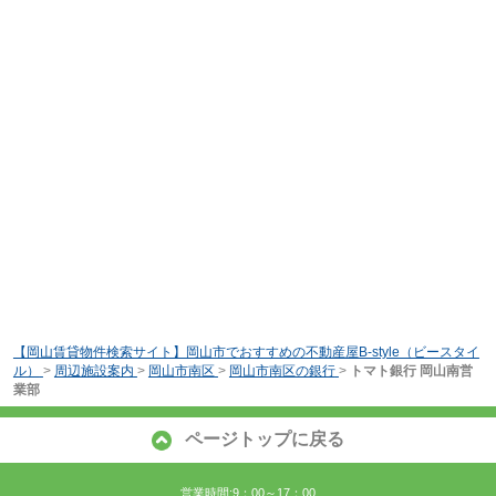
【岡山賃貸物件検索サイト】岡山市でおすすめの不動産屋B-style（ビースタイ
ル）
>
周辺施設案内
>
岡山市南区
>
岡山市南区の銀行
>
トマト銀行 岡山南営
業部
ページトップに戻る
営業時間:9：00～17：00