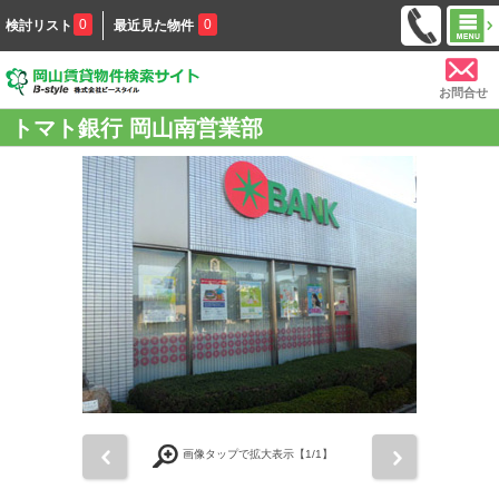
0
0
検討リスト
最近見た物件
お問合せ
トマト銀行 岡山南営業部
前
次
画像タップで拡大表示【
1
/1】