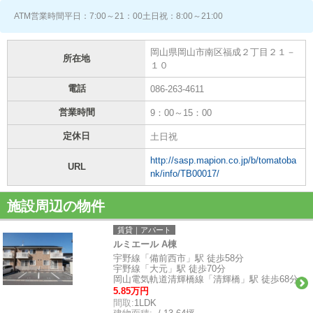
ATM営業時間平日：7:00～21：00土日祝：8:00～21:00
岡山県岡山市南区福成２丁目２１－
所在地
１０
電話
086-263-4611
営業時間
9：00～15：00
定休日
土日祝
http://sasp.mapion.co.jp/b/tomatoba
URL
nk/info/TB00017/
施設周辺の物件
賃貸｜アパート
ルミエール A棟
宇野線「備前西市」駅 徒歩58分
宇野線「大元」駅 徒歩70分
岡山電気軌道清輝橋線「清輝橋」駅 徒歩68分
5.85万円
間取:
1LDK