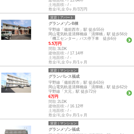
建物面積:
- / 13.64坪
土地面積:
- / -
敷金/礼金:
0ヶ月/3万円
賃貸｜アパート
グランメゾンB棟
宇野線「備前西市」駅 徒歩55分
岡山電気軌道清輝橋線「清輝橋」駅 徒歩56分
「機工センター」バス停下車 徒歩6分
5.5万円
間取:
3LDK
建物面積:
- / 17.14坪
土地面積:
- / -
敷金/礼金:
0ヶ月/1ヶ月
賃貸｜マンション
グランパレス福成
宇野線「備前西市」駅 徒歩63分
岡山電気軌道清輝橋線「清輝橋」駅 徒歩62分
宇野線「大元」駅 徒歩72分
6万円
間取:
2LDK
建物面積:
- / 16.12坪
土地面積:
- / -
敷金/礼金:
0ヶ月/1ヶ月
賃貸｜マンション
グランメゾン福成