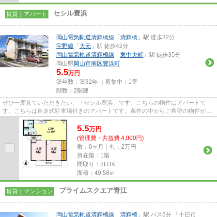
セシル豊浜
賃貸｜アパート
岡山電気軌道清輝橋線
「
清輝橋
」駅 徒歩32分
宇野線
「
大元
」駅 徒歩42分
岡山電気軌道清輝橋線
「
東中央町
」駅 徒歩35分
岡山県
岡山市南区
豊浜町
5.5
万円
築年数：築32年 ｜募集中：
1室
階数：2階建
ぜひ一度見ていただきたい、「セシル豊浜」です。こちらの物件はアパートで
す。こちらは自走式駐車場付きのアパートです。条件の中からご希望の物件が見
つからない場合は、当社スタッ...
5.5
万
円
(管理費・共益費 4,000円)
敷：0ヶ月｜礼：2万円
所在階：1階
間取り：2LDK
面積：49.58㎡
プライムスクエア青江
賃貸｜マンション
岡山電気軌道清輝橋線
「
清輝橋
」駅 バス6分 「十日市