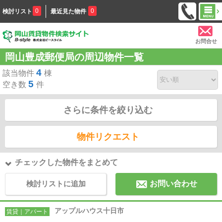
0
0
検討リスト
最近見た物件
お問合せ
岡山豊成郵便局の周辺物件一覧
4
該当物件
棟
5
空き数
件
さらに条件を絞り込む
物件リクエスト
チェックした物件をまとめて
検討リストに追加
お問い合わせ
アップルハウス十日市
賃貸｜アパート