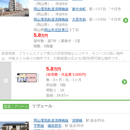
（岡山県）」 停歩6分
岡山電気軌道清輝橋線
「
東中央町
」駅 バス7分 「十日市
（岡山県）」 停歩6分
岡山電気軌道清輝橋線
「
大雲寺前
」駅 バス8分 「十日市
（岡山県）」 停歩6分
岡山県
岡山市北区
青江
３丁目
5.8
万円
築年数：築7年 ｜募集中：
1室
階数：6階建
新着情報：プライムスクエア青江の空室情報ならコチラ。今ニーズの高い物件
は、外観タイル張りの物件です。行動範囲が広がる2駅利用可能な物件です。敷
地内にごみ置き場がある物件です...
5.8
万
円
(管理費・共益費 5,000円)
敷：0ヶ月｜礼：1ヶ月
所在階：5階
間取り：1K
面積：34.87㎡
リヴェール
賃貸｜アパート
岡山電気軌道清輝橋線
「
清輝橋
」駅 徒歩35分
宇野線
「
備前西市
」駅 徒歩35分