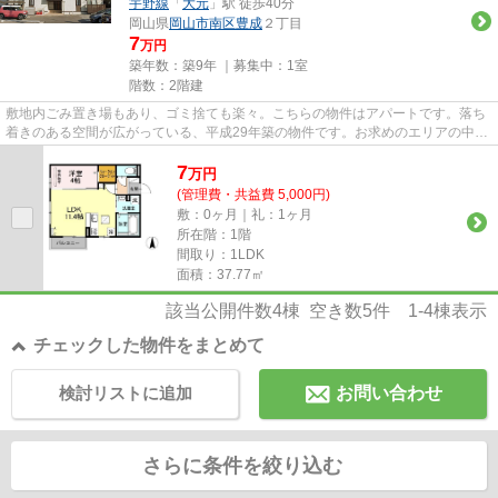
宇野線
「
大元
」駅 徒歩40分
岡山県
岡山市南区
豊成
２丁目
7
万円
築年数：築9年 ｜募集中：
1室
階数：2階建
敷地内ごみ置き場もあり、ゴミ捨ても楽々。こちらの物件はアパートです。落ち
着きのある空間が広がっている、平成29年築の物件です。お求めのエリアの中か
らお探しの物件が見つからな...
7
万
円
(管理費・共益費 5,000円)
敷：0ヶ月｜礼：1ヶ月
所在階：1階
間取り：1LDK
面積：37.77㎡
該当公開件数
4
棟 空き数
5
件
1-4
棟表示
チェックした物件をまとめて
検討リストに追加
お問い合わせ
さらに条件を絞り込む