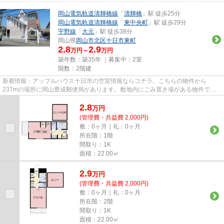
岡山電気軌道清輝橋線
「
清輝橋
」駅 徒歩25分
岡山電気軌道清輝橋線
「
東中央町
」駅 徒歩29分
宇野線
「
大元
」駅 徒歩38分
岡山県
岡山市北区
十日市東町
2.8
2.9
万円～
万円
築年数：築35年 ｜募集中：
2室
階数：2階建
新着情報：アップルハウス十日市の空室情報ならコチラ。こちらの物件から
237mの場所に岡山豊成郵便局があります。敷地内にごみ置き場がある物件で
す。こちらの物件はアパートです。ご...
2.8
万
円
(管理費・共益費 2,000円)
敷：0ヶ月｜礼：0ヶ月
所在階：1階
間取り：1K
面積：22.00㎡
2.9
万
円
(管理費・共益費 2,000円)
敷：0ヶ月｜礼：0ヶ月
所在階：2階
間取り：1K
面積：22.00㎡