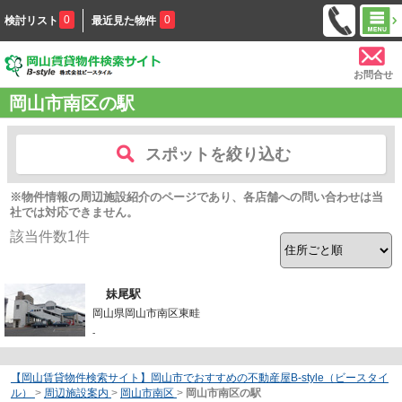
0
0
検討リスト
最近見た物件
お問合せ
岡山市南区の駅
スポットを絞り込む
※物件情報の周辺施設紹介のページであり、各店舗への問い合わせは当
社では対応できません。
該当件数
1
件
妹尾駅
岡山県岡山市南区東畦
-
【岡山賃貸物件検索サイト】岡山市でおすすめの不動産屋B-style（ビースタイ
ル）
>
周辺施設案内
>
岡山市南区
>
岡山市南区の駅