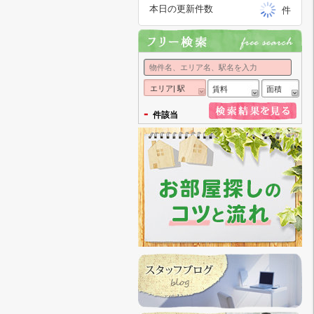
本日の更新件数
件
エリア| 駅
賃料
面積
-
件該当