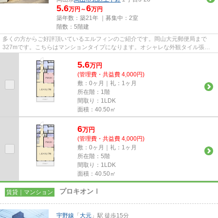
5.6
6
万円～
万円
築年数：築21年 ｜募集中：
2室
階数：5階建
多くの方からご好評頂いているエルフィンのご紹介です。岡山大元郵便局まで
327mです。こちらはマンションタイプになります。オシャレな外観タイル張り
は、とてもニーズが高い物件です...
5.6
万
円
(管理費・共益費 4,000円)
敷：0ヶ月｜礼：1ヶ月
所在階：1階
間取り：1LDK
面積：40.50㎡
6
万
円
(管理費・共益費 4,000円)
敷：0ヶ月｜礼：1ヶ月
所在階：5階
間取り：1LDK
面積：40.50㎡
プロキオンⅠ
賃貸｜マンション
宇野線
「
大元
」駅 徒歩15分