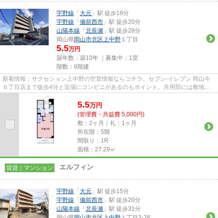
宇野線
「
大元
」駅 徒歩18分
宇野線
「
備前西市
」駅 徒歩20分
山陽本線
「
北長瀬
」駅 徒歩28分
岡山県
岡山市北区
上中野
１丁目
5.5
万円
築年数：築10年 ｜募集中：
1室
階数：6階建
新着情報：サクセション上中野の空室情報ならコチラ。セブン‐イレブン 岡山今
６丁目店まで徒歩4分と近場にコンビニがあるのもポイント。共用部には敷地内
ごみ置き場・エレベータなどが...
5.5
万
円
(管理費・共益費 5,000円)
敷：2ヶ月｜礼：1ヶ月
所在階：5階
間取り：1R
面積：27.29㎡
エルフィン
賃貸｜マンション
宇野線
「
大元
」駅 徒歩15分
宇野線
「
備前西市
」駅 徒歩20分
山陽本線
「
北長瀬
」駅 徒歩31分
岡山県
岡山市北区
上中野
１丁目3-28