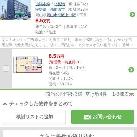
山陽本線
「
北長瀬
」駅 徒歩24分
宇野線
「
備前西市
」駅 徒歩22分
岡山県
岡山市北区
上中野
１丁目
8.5
万円
築年数：築42年 ｜募集中：
1室
階数：6階建
プロキオンⅠ：宇野線大元にも近くて便利。家から435mのところにおかやま信
用金庫 大元支店があります。近くに2駅ある、アクセスが良い物件です。通風シ
ステムが整った、住環境の良い安...
8.5
万
円
(管理費・共益費 -)
敷：2ヶ月｜礼：1ヶ月
所在階：4階
間取り：1LDK
面積：58.73㎡
該当公開件数
3
棟 空き数
4
件
1-3
棟表示
チェックした物件をまとめて
検討リストに追加
お問い合わせ
さらに条件を絞り込む