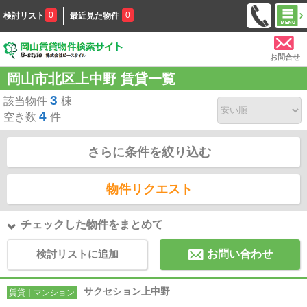
0
0
検討リスト
最近見た物件
お問合せ
岡山市北区上中野 賃貸一覧
3
該当物件
棟
4
空き数
件
さらに条件を絞り込む
物件リクエスト
チェックした物件をまとめて
検討リストに追加
お問い合わせ
サクセション上中野
賃貸｜マンション