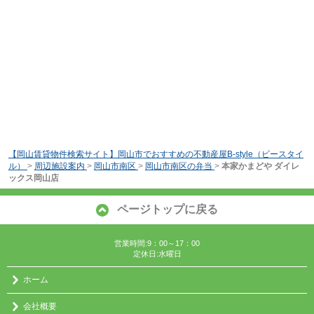
【岡山賃貸物件検索サイト】岡山市でおすすめの不動産屋B-style（ビースタイ
ル）
>
周辺施設案内
>
岡山市南区
>
岡山市南区の弁当
>
本家かまどや ダイレ
ックス岡山店
ページトップに戻る
営業時間:9：00～17：00
定休日:水曜日
ホーム
会社概要