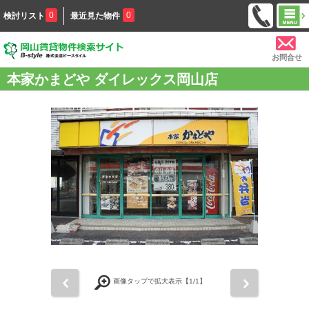
0
0
検討リスト
最近見た物件
お問合せ
本家かまどや ダイレックス岡山店
前
次
画像タップで拡大表示【
1
/1】