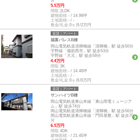
分
5.5万円
間取:
2LDK
建物面積:
- / 14.99坪
土地面積:
- / -
敷金/礼金:
0ヶ月/2万円
賃貸｜アパート
福富パレスB棟
岡山電気軌道清輝橋線「清輝橋」駅 徒歩50分
宇野線「備前西市」駅 徒歩53分
宇野線「大元」駅 徒歩58分
4.4万円
間取:
3K
建物面積:
- / 14.48坪
土地面積:
- / -
敷金/礼金:
0ヶ月/0万円
賃貸｜アパート
サンハイツB棟
岡山電気軌道東山本線「東山岡電ミュージア
ム」駅 徒歩74分
岡山電気軌道清輝橋線「清輝橋」駅 徒歩56分
岡山電気軌道東山本線「門田屋敷」駅 徒歩70
分
6.5万円
間取:
4DK
建物面積:
- / 21.45坪