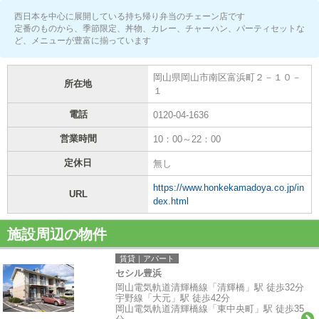
西日本を中心に展開している持ち帰り弁当のチェーン店です
定番のものから、季節限定、丼物、カレー、チャーハン、パーティセットな
ど、メニューが豊富に揃っています
岡山県岡山市南区富浜町２－１０－
所在地
１
電話
0120-04-1636
営業時間
10：00～22：00
定休日
無し
https://www.honkekamadoya.co.jp/in
URL
dex.html
施設周辺の物件
賃貸｜アパート
セシル豊浜
岡山電気軌道清輝橋線「清輝橋」駅 徒歩32分
宇野線「大元」駅 徒歩42分
岡山電気軌道清輝橋線「東中央町」駅 徒歩35