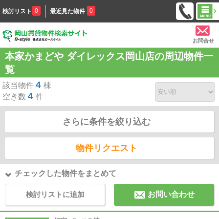
0
0
検討リスト
最近見た物件
お問合せ
本家かまどや ダイレックス岡山店の周辺物件一
覧
4
該当物件
棟
4
空き数
件
さらに条件を絞り込む
物件リクエスト
チェックした物件をまとめて
検討リストに追加
お問い合わせ