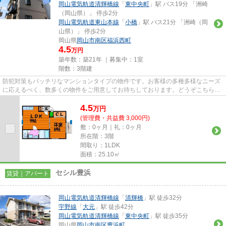
岡山電気軌道清輝橋線
「
東中央町
」駅 バス19分 「洲崎
（岡山県）」 停歩2分
岡山電気軌道東山本線
「
小橋
」駅 バス21分 「洲崎（岡
山県）」 停歩2分
岡山県
岡山市南区
福浜西町
4.5
万円
築年数：築21年 ｜募集中：
1室
階数：3階建
防犯対策もバッチリなマンションタイプの物件です。お客様の多種多様なニーズ
に応えるべく、数多くの物件をご用意してお待ちしております。どうぞこちらか
らご連絡ください。
4.5
万
円
(管理費・共益費 3,000円)
敷：0ヶ月｜礼：0ヶ月
所在階：3階
間取り：1LDK
面積：25.10㎡
セシル豊浜
賃貸｜アパート
岡山電気軌道清輝橋線
「
清輝橋
」駅 徒歩32分
宇野線
「
大元
」駅 徒歩42分
岡山電気軌道清輝橋線
「
東中央町
」駅 徒歩35分
岡山県
岡山市南区
豊浜町