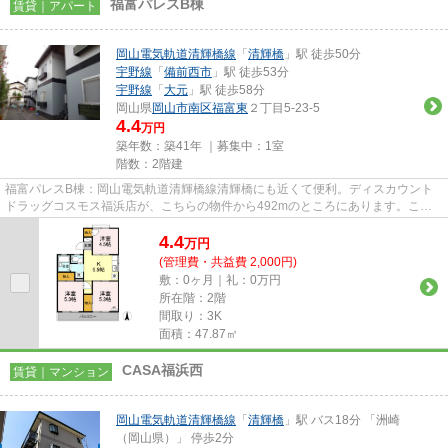
福富パレスB棟
賃貸｜アパート
岡山電気軌道清輝橋線
「
清輝橋
」駅 徒歩50分
宇野線
「
備前西市
」駅 徒歩53分
宇野線
「
大元
」駅 徒歩58分
岡山県
岡山市南区
福富東
２丁目5-23-5
4.4
万円
築年数：築41年 ｜募集中：
1室
階数：2階建
福富パレスB棟：岡山電気軌道清輝橋線清輝橋にも近くて便利。ディスカウント
ドラッグコスモス福浜店が、こちらの物件から492mのところにあります。こち
らの物件はアパートです。最上階...
4.4
万
円
(管理費・共益費 2,000円)
敷：0ヶ月｜礼：0万円
所在階：2階
間取り：3K
面積：47.87㎡
CASA福浜西
賃貸｜マンション
岡山電気軌道清輝橋線
「
清輝橋
」駅 バス18分 「洲崎
（岡山県）」 停歩2分