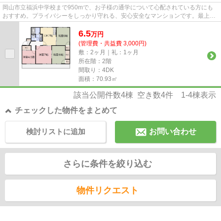
岡山市立福浜中学校まで950mで、お子様の通学について心配されている方にも
おすすめ。プライバシーをしっかり守れる、安心安全なマンションです。最上階
の物件なので、きっとご満足頂...
6.5
万
円
(管理費・共益費 3,000円)
敷：2ヶ月｜礼：1ヶ月
所在階：2階
間取り：4DK
面積：70.93㎡
該当公開件数
4
棟 空き数
4
件
1-4
棟表示
チェックした物件をまとめて
検討リストに追加
お問い合わせ
さらに条件を絞り込む
物件リクエスト