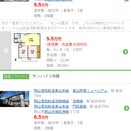
5.5
万円
築年数：築32年 ｜募集中：
1室
階数：2階建
ぜひ一度見ていただきたい、「セシル豊浜」です。こちらの物件はアパートで
す。こちらは自走式駐車場付きのアパートです。条件の中からご希望の物件が見
つからない場合は、当社スタッ...
5.5
万
円
(管理費・共益費 4,000円)
敷：0ヶ月｜礼：2万円
所在階：1階
間取り：2LDK
面積：49.58㎡
サンハイツB棟
賃貸｜アパート
岡山電気軌道東山本線
「
東山岡電ミュージアム
」駅 徒歩
74分
岡山電気軌道清輝橋線
「
清輝橋
」駅 徒歩56分
岡山電気軌道東山本線
「
門田屋敷
」駅 徒歩70分
岡山県
岡山市南区
洲崎
３丁目
6.5
万円
築年数：築32年 ｜募集中：
1室
階数：2階建