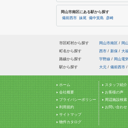
岡山市南区にある駅から探す
備前西市
妹尾
備中箕島
彦崎
市区町村から探す
岡山市南区
/
岡
町名から探す
西市
/
新保
/
大
路線から探す
宇野線
/
岡山電
駅から探す
大元
/
備前西市
/
ホーム
スタッフ紹介
会社概要
お客様の声
プライバシーポリシー
周辺施設検索
利用規約
お問い合わせ
サイトマップ
物件カタログ