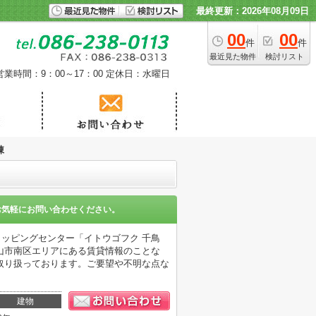
最終更新：2026年08月09日
00
00
件
件
最近見た物件
検討リスト
営業時間：9：00～17：00
定休日：水曜日
棟
お気軽にお問い合わせください。
ッピングセンター「イトウゴフク 千鳥
岡山市南区エリアにある賃貸情報のことな
取り扱っております。ご要望や不明な点な
建物