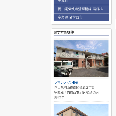
千鳥町
岡山電気軌道清輝橋線 清輝橋
宇野線 備前西市
おすすめ物件
グランメゾンB棟
岡山県岡山市南区福成２丁目
宇野線「備前西市」駅 徒歩55分
築32年