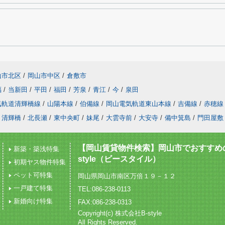
山市北区
/
岡山市中区
/
倉敷市
福
/
当新田
/
平田
/
福田
/
芳泉
/
青江
/
今
/
泉田
気軌道清輝橋線
/
山陽本線
/
伯備線
/
岡山電気軌道東山本線
/
吉備線
/
赤穂線
清輝橋
/
北長瀬
/
東中央町
/
妹尾
/
大雲寺前
/
大安寺
/
備中箕島
/
門田屋敷
【岡山賃貸物件検索】岡山市でおすすめの
新築・築浅特集
style（ビースタイル）
初期ヤス物件特集
ペット可特集
岡山県岡山市南区万倍１９－１２
一戸建て特集
TEL:086-238-0113
新婚向け特集
FAX:086-238-0313
Copyright(c) 株式会社B-style
All Rights Reserved.