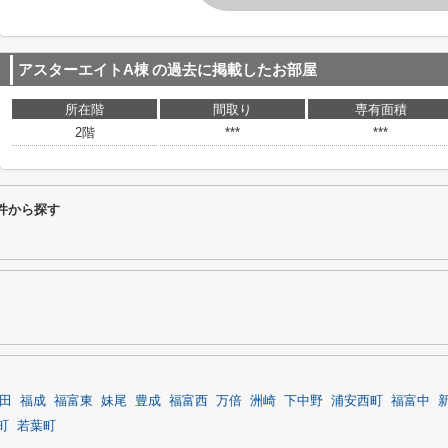
アスターエイトA棟
の過去に掲載したお部屋
所在階
間取り
専有面積
2階
***
***
件から探す
田
福成
福富東
妹尾
豊成
福富西
万倍
洲崎
下中野
浦安西町
福富中
町
若葉町