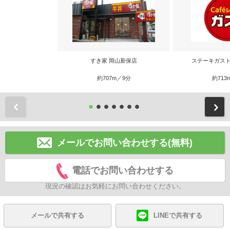
すき家 岡山新保店
ステーキガスト
約707m／9分
約713
前
メールでお問い合わせする(無料)
電話でお問い合わせする
現況の確認はお気軽にお問い合わせください。
メールで共有する
LINEで共有する