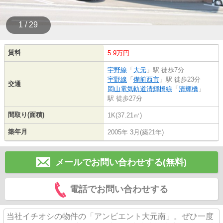
1 / 29
賃料
5.9万円
宇野線
「
大元
」駅 徒歩7分
宇野線
「
備前西市
」駅 徒歩23分
交通
岡山電気軌道清輝橋線
「
清輝橋
」
駅 徒歩27分
間取り(面積)
1K(37.21㎡)
築年月
2005年 3月(築21年)
メールでお問い合わせする(無料)
電話でお問い合わせする
当社イチオシの物件の「アンビエント大元南」。ぜひ一度