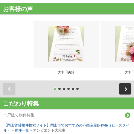
お客様の声
大和田美鈴
大和
前
こだわり特集
一戸建て物件特集
【岡山賃貸物件検索サイト】岡山市でおすすめの不動産屋B-style（ビースタイ
ル）
>
物件一覧
>
アンビエント大元南