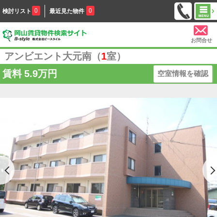
0
0
検討リスト
最近見た物件
お問合せ
アンビエント大元南（
1
室）
賃料
5.9万円
空室情報を確認