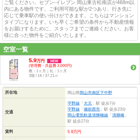
ご覧ください。セブン‐イレブン 岡山東古松南店が468m以
内にある物件です。ご利用可能な駅が2つあり、行き先に
応じて乗車駅の使い分けができます。こちらはマンション
タイプになります。いち早くご希望の条件から不動産情報
をお届けするために、スタッフまでご連絡ください。お客
様に合った物件をご紹介いたします。
空室一覧
5.9
万
円
NEW
(管理費・共益費 3,000円)
敷：1ヶ月｜礼：1ヶ月
3階 / 1K / 37.21㎡
所在地
岡山県
岡山市南区
下中野
宇野線
「
大元
」駅 徒歩7分
宇野線
「
備前西市
」駅 徒歩23分
交通
岡山電気軌道清輝橋線
「
清輝橋
」
駅 徒歩27分
賃料
5.9万円