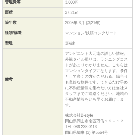
管理費等
3,000円
面積
37.21㎡
築年数
2005年 3月 (築21年)
種別/構造
マンション/鉄筋コンクリート
階建
3階建
アンビエント大元南の詳しい情報。
外観タイル張りは、ランニングコス
トがあまりかかりません。こちらは
マンションタイプになります。条件
として多くの方がこだわる、陽当り
備考
も良好な物件です。できるだけ早め
に不動産情報を集めたい方は当社ス
タッフまでご連絡ください。地域の
不動産情報をいち早くお届けしま
す。
株式会社B-style
岡山県岡山市南区万倍１９－１２
TEL:086-238-0113
岡山県知事 (3) 第5564号