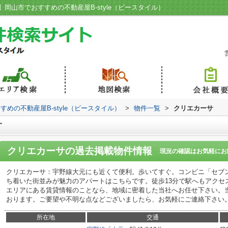
岡山市でおすすめの不動産屋B-style（ビースタイル）
めの不動産屋B-style（ビースタイル）
>
物件一覧
>
クリエカーサ
サ
クリエカーサ
の過去掲載物件情報
現況の確認はお気軽にお
クリエカーサ：宇野線大元にも近くて便利。歩いてすぐ。コンビニ「セブン−
ち着いた街並みが魅力のアパートはこちらです。徒歩13分で駅へもアクセ
エリアにある賃貸情報のことなら、地域に密着した当社へお任せ下さい。
おります。ご要望や不明な点などございましたら、お気軽にご連絡下さい
所在地
交通