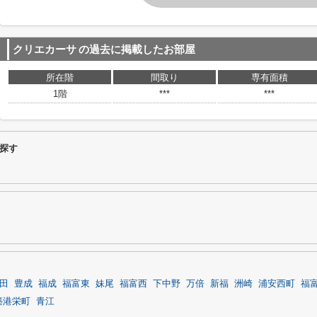
クリエカーサ
の過去に掲載したお部屋
所在階
間取り
専有面積
1階
***
***
探す
田
豊成
福成
福富東
妹尾
福富西
下中野
万倍
新福
洲崎
浦安西町
福
築港栄町
青江