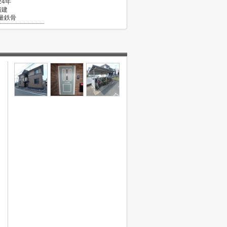
24年
階建
量鉄骨