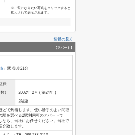
※ご覧になりたい写真をクリックすると
拡大されて表示されます。
情報の見方
【アパート】
市
」駅 徒歩21分
益費
-
年数）
2002年 2月 ( 築24年 )
2階建
分ほどで到着します。使い勝手のよい間取
の駅を選べる2駅利用可のアパートで
しなら、当社にお任せください。当社で
紹介致します。
－１２
TEL:086-238-0113