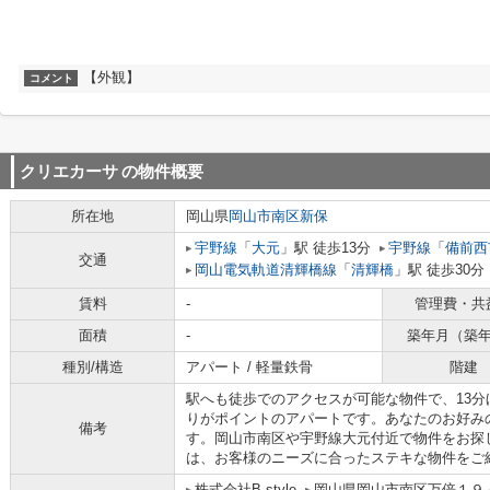
【外観】
コメント
クリエカーサ
の物件概要
所在地
岡山県
岡山市南区
新保
宇野線
「
大元
」駅 徒歩13分
宇野線
「
備前西
交通
岡山電気軌道清輝橋線
「
清輝橋
」駅 徒歩30分
賃料
-
管理費・共
面積
-
築年月（築
種別/構造
アパート / 軽量鉄骨
階建
駅へも徒歩でのアクセスが可能な物件で、13
りがポイントのアパートです。あなたのお好み
備考
す。岡山市南区や宇野線大元付近で物件をお探
は、お客様のニーズに合ったステキな物件をご
株式会社B-style
岡山県岡山市南区万倍１９