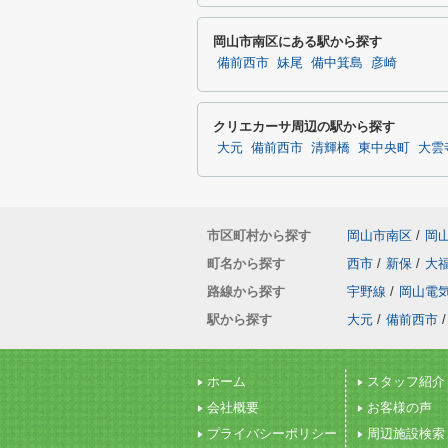
岡山市南区にある駅から探す
備前西市
妹尾
備中箕島
彦崎
クリエカーサ周辺の駅から探す
大元
備前西市
清輝橋
東中央町
大雲
市区町村から探す
岡山市南区
/
岡
町名から探す
西市
/
新保
/
大
路線から探す
宇野線
/
岡山電
駅から探す
大元
/
備前西市
/
ホーム
スタッフ紹介
会社概要
お客様の声
プライバシーポリシー
周辺施設検索