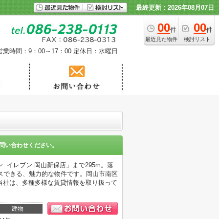
最終更新：2026年08月07日
00
00
件
件
最近見た物件
検討リスト
営業時間：9：00～17：00
定休日：水曜日
問い合わせください。
イレブン 岡山新保店」まで295m。落
スできる、魅力的な物件です。岡山市南区
当社は、多種多様な賃貸情報を取り扱って
。
建物