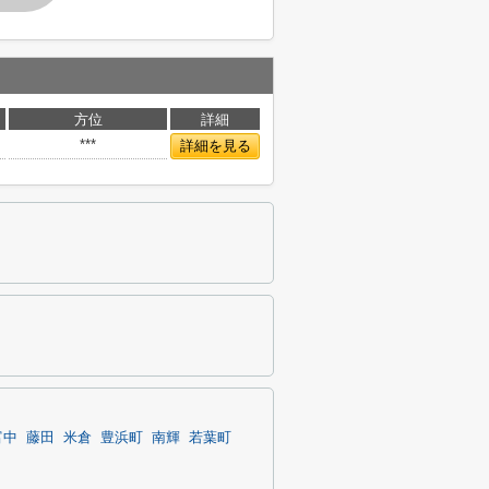
方位
詳細
***
詳細を見る
富中
藤田
米倉
豊浜町
南輝
若葉町