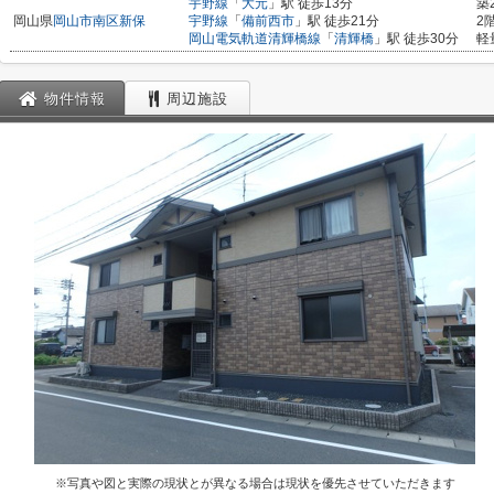
宇野線
「
大元
」駅 徒歩13分
築
岡山県
岡山市南区
新保
宇野線
「
備前西市
」駅 徒歩21分
2
岡山電気軌道清輝橋線
「
清輝橋
」駅 徒歩30分
軽
物件情報
周辺施設
※写真や図と実際の現状とが異なる場合は現状を優先させていただきます