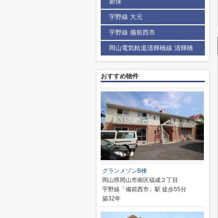
新保
宇野線 大元
宇野線 備前西市
岡山電気軌道清輝橋線 清輝橋
おすすめ物件
グランメゾンB棟
岡山県岡山市南区福成２丁目
宇野線「備前西市」駅 徒歩55分
築32年