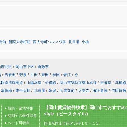
寺前
新西大寺町筋
西大寺町ハレノワ前
北長瀬
小橋
山市北区
/
岡山市中区
/
倉敷市
福
/
当新田
/
芳泉
/
平田
/
泉田
/
福田
/
青江
/
今
気軌道清輝橋線
/
山陽本線
/
伯備線
/
岡山電気軌道東山本線
/
吉備線
/
赤穂線
清輝橋
/
東中央町
/
北長瀬
/
妹尾
/
大雲寺前
/
大安寺
/
備中箕島
/
門田屋敷
【岡山賃貸物件検索】岡山市でおすすめの
新築・築浅特集
style（ビースタイル）
初期ヤス物件特集
ペット可特集
岡山県岡山市南区万倍１９－１２