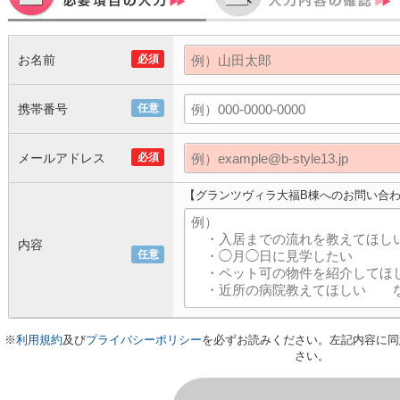
お名前
必須
携帯番号
任意
メールアドレス
必須
【グランツヴィラ大福B棟へのお問い合
内容
任意
※
利用規約
及び
プライバシーポリシー
を必ずお読みください。左記内容に同
さい。