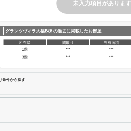
未入力項目がありま
グランツヴィラ大福B棟
の過去に掲載したお部屋
所在階
間取り
専有面積
1階
***
***
3階
***
***
り条件から探す