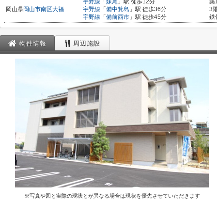
宇野線
「
妹尾
」駅 徒歩12分
築
岡山県
岡山市南区
大福
宇野線
「
備中箕島
」駅 徒歩36分
3
宇野線
「
備前西市
」駅 徒歩45分
鉄
物件情報
周辺施設
※写真や図と実際の現状とが異なる場合は現状を優先させていただきます