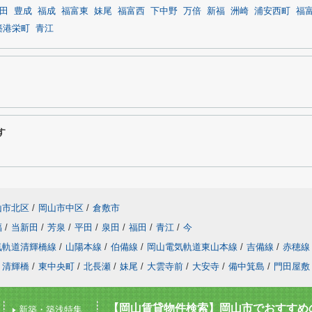
田
豊成
福成
福富東
妹尾
福富西
下中野
万倍
新福
洲崎
浦安西町
福
築港栄町
青江
す
山市北区
/
岡山市中区
/
倉敷市
福
/
当新田
/
芳泉
/
平田
/
泉田
/
福田
/
青江
/
今
気軌道清輝橋線
/
山陽本線
/
伯備線
/
岡山電気軌道東山本線
/
吉備線
/
赤穂線
清輝橋
/
東中央町
/
北長瀬
/
妹尾
/
大雲寺前
/
大安寺
/
備中箕島
/
門田屋敷
【岡山賃貸物件検索】岡山市でおすすめの
新築・築浅特集