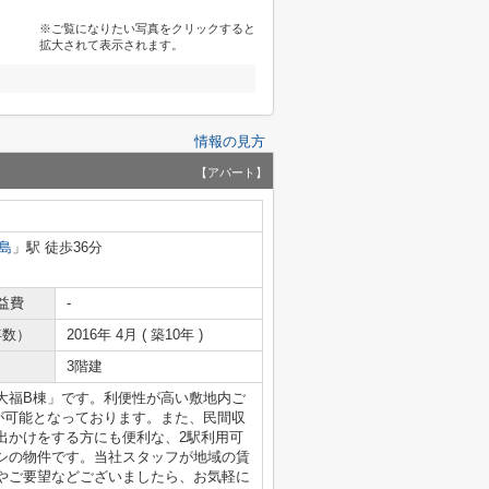
※ご覧になりたい写真をクリックすると
拡大されて表示されます。
情報の見方
【アパート】
島
」駅 徒歩36分
益費
-
年数）
2016年 4月 ( 築10年 )
3階建
大福B棟」です。利便性が高い敷地内ご
しが可能となっております。また、民間収
出かけをする方にも便利な、2駅利用可
シの物件です。当社スタッフが地域の賃
やご要望などございましたら、お気軽に