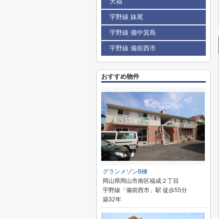
大福
宇野線 妹尾
宇野線 備中箕島
宇野線 備前西市
おすすめ物件
グランメゾンB棟
岡山県岡山市南区福成２丁目
宇野線「備前西市」駅 徒歩55分
築32年