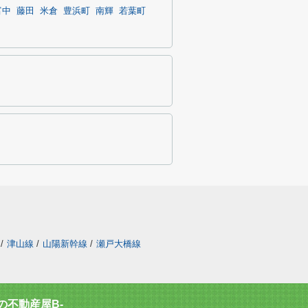
富中
藤田
米倉
豊浜町
南輝
若葉町
/
津山線
/
山陽新幹線
/
瀬戸大橋線
不動産屋B-