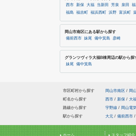
西市
新保
大福
当新田
芳泉
泉田
福
福島
福吉町
福浜西町
浜野
富浜町
岡山市南区にある駅から探す
備前西市
妹尾
備中箕島
彦崎
グランツヴィラ大福B棟周辺の駅から探
妹尾
備中箕島
市区町村から探す
岡山市南区
/
岡
町名から探す
西市
/
新保
/
大
路線から探す
宇野線
/
岡山電
駅から探す
大元
/
備前西市
/
ホーム
スタッフ紹介