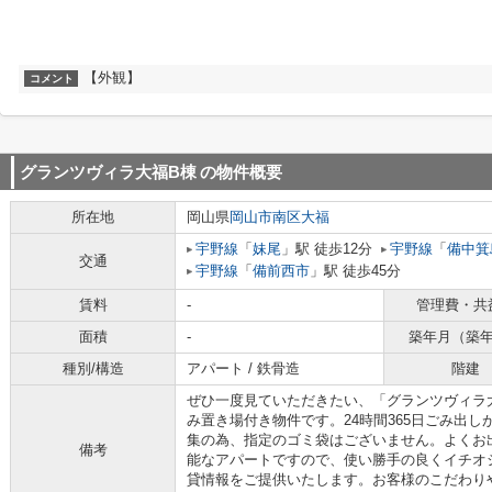
【外観】
コメント
グランツヴィラ大福B棟
の物件概要
所在地
岡山県
岡山市南区
大福
宇野線
「
妹尾
」駅 徒歩12分
宇野線
「
備中箕
交通
宇野線
「
備前西市
」駅 徒歩45分
賃料
-
管理費・共
面積
-
築年月（築
種別/構造
アパート / 鉄骨造
階建
ぜひ一度見ていただきたい、「グランツヴィラ
み置き場付き物件です。24時間365日ごみ出
集の為、指定のゴミ袋はございません。よくお
備考
能なアパートですので、使い勝手の良くイチオ
貸情報をご提供いたします。お客様のこだわり