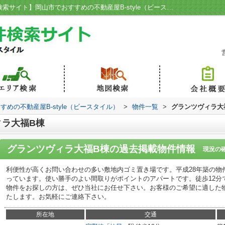
グランツヴィラ大福B棟／【岡山賃貸物件検索サイト】岡山市でおすすめの不動産屋B-style（ビースタイル）
めの不動産屋B-style（ビースタイル）
>
物件一覧
>
グランツヴィラ大
ィラ大福B棟
グランツヴィラ大福B棟
の過去掲載物件情報
現況の
利便性が高くお問い合わせの多い敷地内ゴミ置き場です。平成28年築の物
っています。使い勝手のよい間取りがポイントのアパートです。徒歩12分
物件をお探しの方は、ぜひ当社にお任せ下さい。お客様のご希望に適した
たします。お気軽にご連絡下さい。
所在地
交通