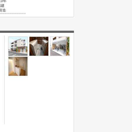
10年
階建
骨造