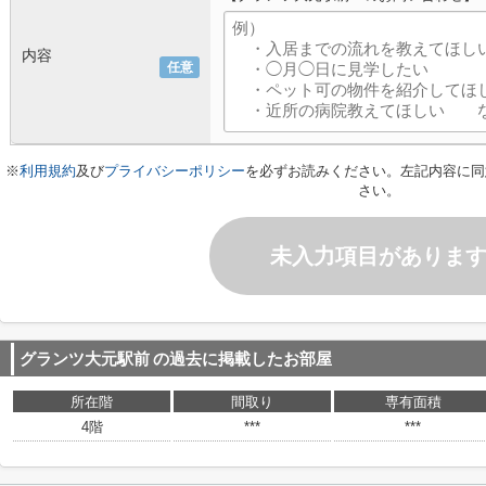
内容
任意
※
利用規約
及び
プライバシーポリシー
を必ずお読みください。左記内容に同
さい。
未入力項目がありま
グランツ大元駅前
の過去に掲載したお部屋
所在階
間取り
専有面積
4階
***
***