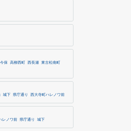
今保
高柳西町
西長瀬
東古松南町
橋
城下
県庁通り
西大寺町ハレノワ前
ハレノワ前
県庁通り
城下