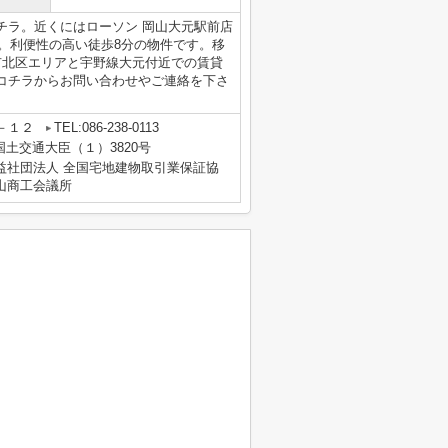
チラ。近くにはローソン 岡山大元駅前店
す。利便性の高い徒歩8分の物件です。移
市北区エリアと宇野線大元付近での賃貸
コチラからお問い合わせやご連絡を下さ
－１２
TEL:086-238-0113
 国土交通大臣（１）3820号
益社団法人 全国宅地建物取引業保証協
山商工会議所