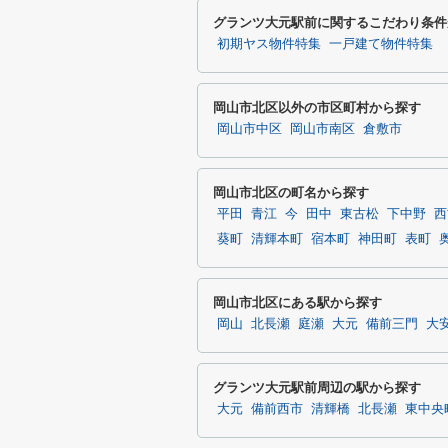
グランツ大元駅前に関するこだわり条件
初期ヤス物件特集
一戸建て物件特集
岡山市北区以外の市区町村から探す
岡山市中区
岡山市南区
倉敷市
岡山市北区の町名から探す
平田
青江
今
田中
東古松
下中野
西
葵町
清輝本町
宿本町
神田町
表町
岡山市北区にある駅から探す
岡山
北長瀬
庭瀬
大元
備前三門
大
グランツ大元駅前周辺の駅から探す
大元
備前西市
清輝橋
北長瀬
東中央