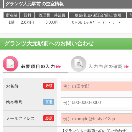
グランツ大元駅前
の空室情報
所在階
賃料
管理費・共益費
敷金/礼金/保証金/償却/敷引
1階
2.8万円
3,000円
/
/
/
/
0ヶ月
1ヶ月
-
-
-
グランツ大元駅前
へのお問い合わせ
お名前
必須
携帯番号
任意
メールアドレス
必須
【グランツ大元駅前へのお問い合わせ】