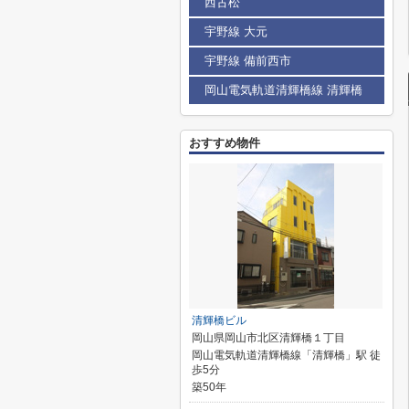
西古松
宇野線 大元
宇野線 備前西市
岡山電気軌道清輝橋線 清輝橋
おすすめ物件
清輝橋ビル
岡山県岡山市北区清輝橋１丁目
岡山電気軌道清輝橋線「清輝橋」駅 徒
歩5分
築50年