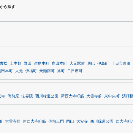
から探す
古松
上中野
野田
津島本町
鹿田本町
大元駅前
辰巳
伊島町
十日市東町
奥田本町
大元
伊福町
天瀬南町
旭町
二日市町
安寺
備前原
法界院
西川緑道公園
新西大寺町筋
大雲寺前
東中央町
清輝
町
大雲寺前
新西大寺町筋
備前三門
岡山
大安寺
西川緑道公園
西大寺町