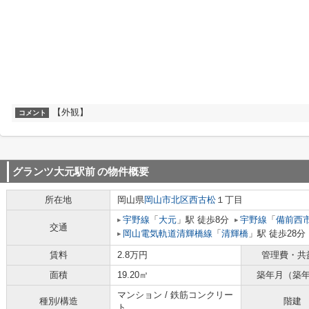
【外観】
コメント
グランツ大元駅前
の物件概要
所在地
岡山県
岡山市北区
西古松
１丁目
宇野線
「
大元
」駅 徒歩8分
宇野線
「
備前西
交通
岡山電気軌道清輝橋線
「
清輝橋
」駅 徒歩28分
賃料
2.8万円
管理費・共
面積
19.20㎡
築年月（築
マンション / 鉄筋コンクリー
種別/構造
階建
ト