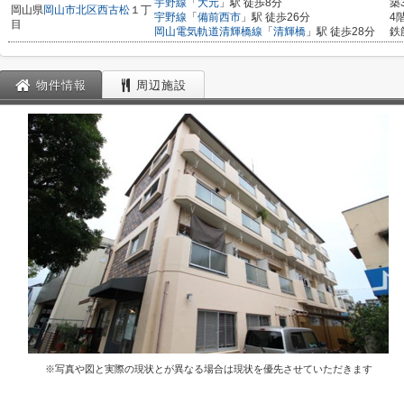
宇野線
「
大元
」駅 徒歩8分
築
岡山県
岡山市北区
西古松
１丁
宇野線
「
備前西市
」駅 徒歩26分
4
目
岡山電気軌道清輝橋線
「
清輝橋
」駅 徒歩28分
鉄
物件情報
周辺施設
※写真や図と実際の現状とが異なる場合は現状を優先させていただきます