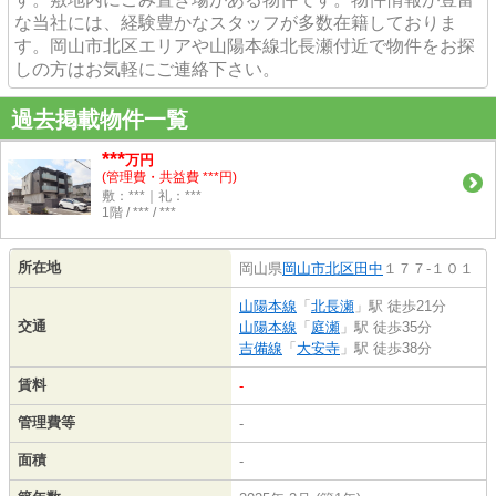
な当社には、経験豊かなスタッフが多数在籍しておりま
す。岡山市北区エリアや山陽本線北長瀬付近で物件をお探
しの方はお気軽にご連絡下さい。
過去掲載物件一覧
***
万円
(管理費・共益費 ***円)
敷：***｜礼：***
1階 / *** / ***
所在地
岡山県
岡山市北区
田中
１７７-１０１
山陽本線
「
北長瀬
」駅 徒歩21分
交通
山陽本線
「
庭瀬
」駅 徒歩35分
吉備線
「
大安寺
」駅 徒歩38分
賃料
-
管理費等
-
面積
-