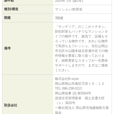
築年数
2025年 2月 (築1年)
種別/構造
マンション/鉄骨造
階建
3階建
「サンディア」のここがイチオシ。
防犯対策もバッチリなマンションタ
イプの物件です。築浅で、設備もそ
ろっている物件です。きれいな物件
で気持ちもフレッシュ。当社は岡山
備考
市北区や山陽本線北長瀬付近での物
件情報を豊富に取り扱っておりま
す。経験豊富なスタッフが一生懸命
サポートしますので、まずはご連絡
ください。
株式会社B-style
岡山県岡山市南区万倍１９－１２
TEL:086-238-0113
岡山県知事 (3) 第5564号
賃貸住宅管理業者 国土交通大臣
（１）3820号
取扱会社
一般社団法人 岡山県宅地建物取引業
協会