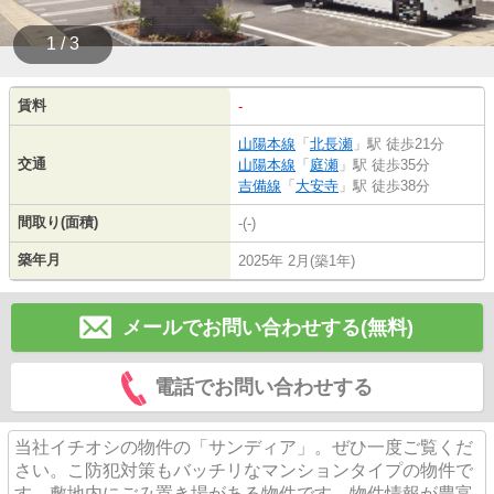
1 / 3
賃料
-
山陽本線
「
北長瀬
」駅 徒歩21分
交通
山陽本線
「
庭瀬
」駅 徒歩35分
吉備線
「
大安寺
」駅 徒歩38分
間取り(面積)
-(-)
築年月
2025年 2月(築1年)
メールでお問い合わせする(無料)
電話でお問い合わせする
当社イチオシの物件の「サンディア」。ぜひ一度ご覧くだ
さい。こ防犯対策もバッチリなマンションタイプの物件で
す。敷地内にごみ置き場がある物件です。物件情報が豊富