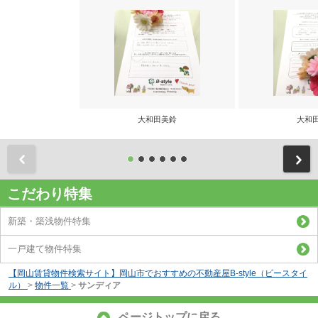
大和田美鈴
大和
前
こだわり特集
新築・築浅物件特集
一戸建て物件特集
【岡山賃貸物件検索サイト】岡山市でおすすめの不動産屋B-style（ビースタイ
ル）
>
物件一覧
>
サンディア
ページトップに戻る