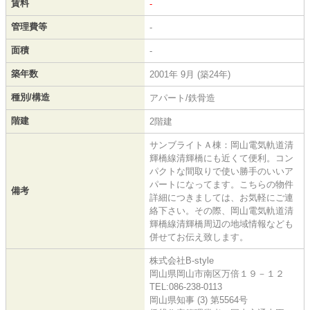
賃料
-
管理費等
-
面積
-
築年数
2001年 9月 (築24年)
種別/構造
アパート/鉄骨造
階建
2階建
サンブライトＡ棟：岡山電気軌道清
輝橋線清輝橋にも近くて便利。コン
パクトな間取りで使い勝手のいいア
パートになってます。こちらの物件
備考
詳細につきましては、お気軽にご連
絡下さい。その際、岡山電気軌道清
輝橋線清輝橋周辺の地域情報なども
併せてお伝え致します。
株式会社B-style
岡山県岡山市南区万倍１９－１２
TEL:086-238-0113
岡山県知事 (3) 第5564号