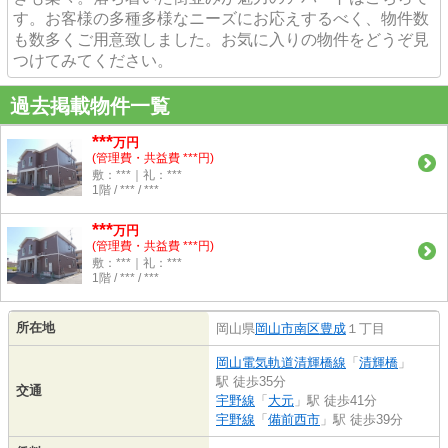
す。お客様の多種多様なニーズにお応えするべく、物件数
も数多くご用意致しました。お気に入りの物件をどうぞ見
つけてみてください。
過去掲載物件一覧
***
万円
(管理費・共益費 ***円)
敷：***｜礼：***
1階 / *** / ***
***
万円
(管理費・共益費 ***円)
敷：***｜礼：***
1階 / *** / ***
所在地
岡山県
岡山市南区
豊成
１丁目
岡山電気軌道清輝橋線
「
清輝橋
」
駅 徒歩35分
交通
宇野線
「
大元
」駅 徒歩41分
宇野線
「
備前西市
」駅 徒歩39分