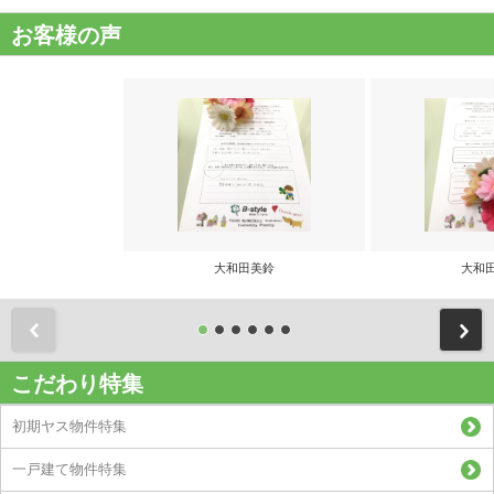
お客様の声
大和田美鈴
大和
前
こだわり特集
初期ヤス物件特集
一戸建て物件特集