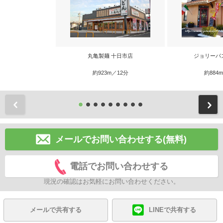
丸亀製麺 十日市店
ジョリーパ
約923m／12分
約884
前
メールでお問い合わせする(無料)
電話でお問い合わせする
現況の確認はお気軽にお問い合わせください。
メールで共有する
LINEで共有する