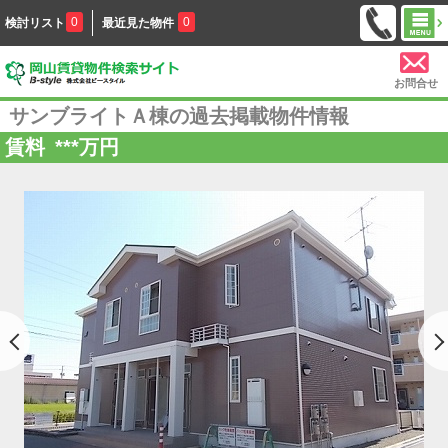
0
0
検討リスト
最近見た物件
お問合せ
サンブライトＡ棟の過去掲載物件情報
賃料
***
万円