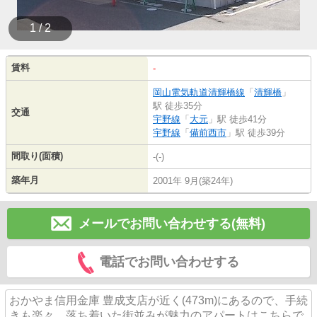
1 / 2
賃料
-
岡山電気軌道清輝橋線
「
清輝橋
」
駅 徒歩35分
交通
宇野線
「
大元
」駅 徒歩41分
宇野線
「
備前西市
」駅 徒歩39分
間取り(面積)
-(-)
築年月
2001年 9月(築24年)
メールでお問い合わせする(無料)
電話でお問い合わせする
おかやま信用金庫 豊成支店が近く(473m)にあるので、手続
きも楽々。落ち着いた街並みが魅力のアパートはこちらで