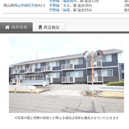
宇野線
「
備前西市
」駅 徒歩13分
築
岡山県
岡山市南区
万倍
41-1
宇野線
「
大元
」駅 徒歩39分
2
宇野線
「
妹尾
」駅 徒歩55分
軽
物件情報
周辺施設
※写真や図と実際の現状とが異なる場合は現状を優先させていただきます