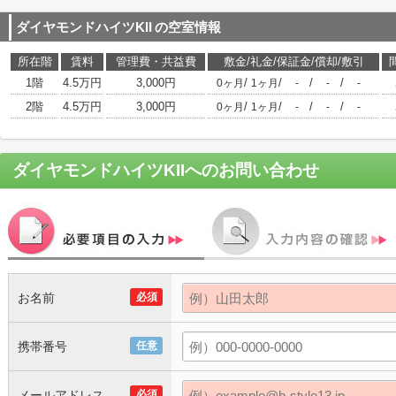
ダイヤモンドハイツKII
の空室情報
所在階
賃料
管理費・共益費
敷金/礼金/保証金/償却/敷引
1階
4.5万円
3,000円
/
/
/
/
0ヶ月
1ヶ月
-
-
-
2階
4.5万円
3,000円
/
/
/
/
0ヶ月
1ヶ月
-
-
-
ダイヤモンドハイツKII
へのお問い合わせ
お名前
必須
携帯番号
任意
メールアドレス
必須