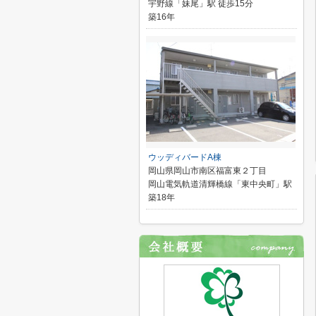
宇野線「妹尾」駅 徒歩15分
築16年
ウッディバードA棟
岡山県岡山市南区福富東２丁目
岡山電気軌道清輝橋線「東中央町」駅
築18年