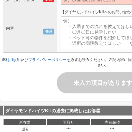
【ダイヤモンドハイツKIIへのお問い合わ
内容
任意
※
利用規約
及び
プライバシーポリシー
を必ずお読みください。左記内容に同
さい。
未入力項目がありま
ダイヤモンドハイツKII
の過去に掲載したお部屋
所在階
間取り
専有面積
1階
***
***