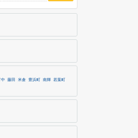
富中
藤田
米倉
豊浜町
南輝
若葉町