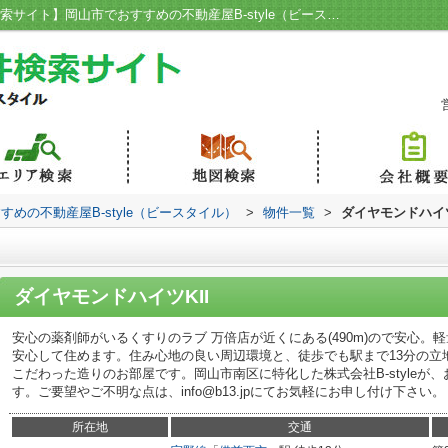
ダイヤモンドハイツKII／【岡山賃貸物件検索サイト】岡山市でおすすめの不動産屋B-style（ビースタイル）
めの不動産屋B-style（ビースタイル）
>
物件一覧
>
ダイヤモンドハイツ
ダイヤモンドハイツKII
安心の薬剤師がいるくすりのラブ 万倍店が近くにある(490m)ので安心
安心して住めます。住み心地の良い周辺環境と、徒歩でも駅まで13分の立
こだわった造りのお部屋です。岡山市南区に特化した株式会社B-styleが
す。ご要望やご不明な点は、info@b13.jpにてお気軽にお申し付け下さい。
所在地
交通