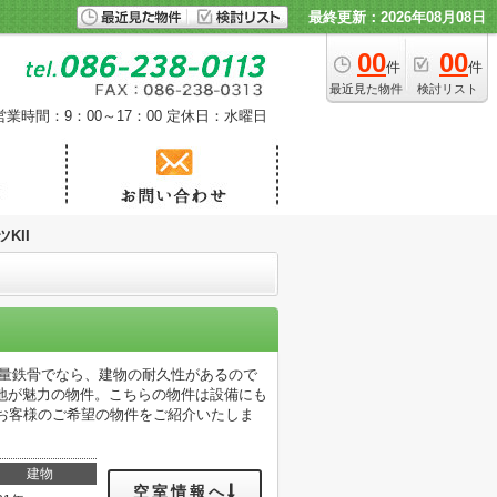
最終更新：2026年08月08日
00
00
件
件
最近見た物件
検討リスト
営業時間：9：00～17：00
定休日：水曜日
KII
。軽量鉄骨でなら、建物の耐久性があるので
地が魅力の物件。こちらの物件は設備にも
、お客様のご希望の物件をご紹介いたしま
建物
空室情報へ