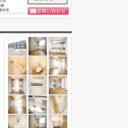
31年
階建
量鉄骨