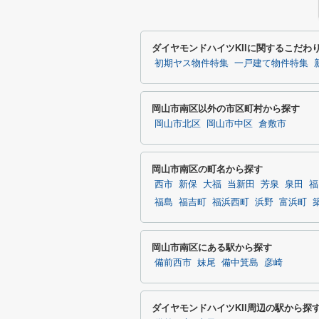
ダイヤモンドハイツKIIに関するこだわ
初期ヤス物件特集
一戸建て物件特集
岡山市南区以外の市区町村から探す
岡山市北区
岡山市中区
倉敷市
岡山市南区の町名から探す
西市
新保
大福
当新田
芳泉
泉田
福
福島
福吉町
福浜西町
浜野
富浜町
岡山市南区にある駅から探す
備前西市
妹尾
備中箕島
彦崎
ダイヤモンドハイツKII周辺の駅から探