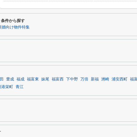
り条件から探す
新婚向け物件特集
田
豊成
福成
福富東
妹尾
福富西
下中野
万倍
新福
洲崎
浦安西町
福
築港栄町
青江
す