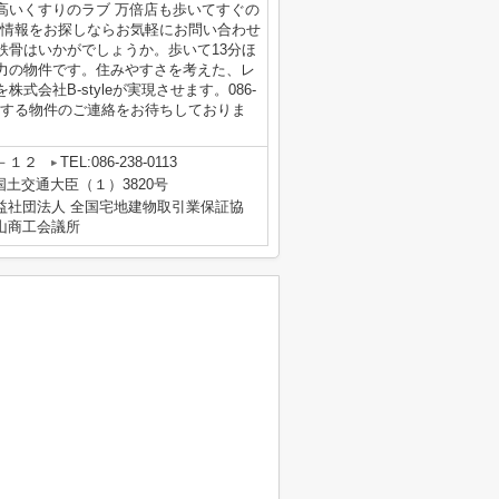
高いくすりのラブ 万倍店も歩いてすぐの
の物件情報をお探しならお気軽にお問い合わせ
鉄骨はいかがでしょうか。歩いて13分ほ
力の物件です。住みやすさを考えた、レ
会社B-styleが実現させます。086-
市南区に関する物件のご連絡をお待ちしておりま
－１２
TEL:086-238-0113
 国土交通大臣（１）3820号
益社団法人 全国宅地建物取引業保証協
山商工会議所