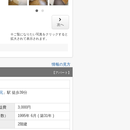
次へ
※ご覧になりたい写真をクリックすると
拡大されて表示されます。
情報の見方
【アパート】
元
」駅 徒歩39分
益費
3,000円
年数）
1995年 6月 ( 築31年 )
2階建