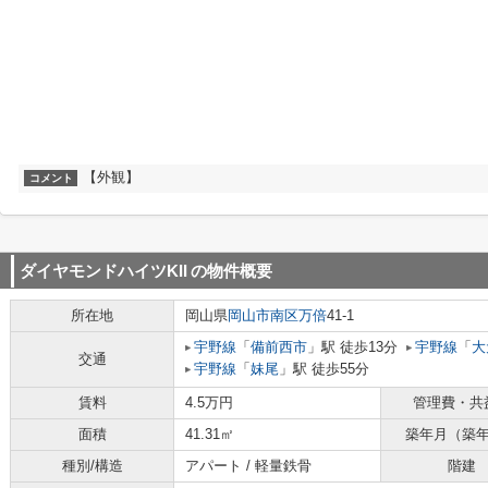
【外観】
コメント
ダイヤモンドハイツKII
の物件概要
所在地
岡山県
岡山市南区
万倍
41-1
宇野線
「
備前西市
」駅 徒歩13分
宇野線
「
大
交通
宇野線
「
妹尾
」駅 徒歩55分
賃料
4.5万円
管理費・共
面積
41.31㎡
築年月（築
種別/構造
アパート / 軽量鉄骨
階建