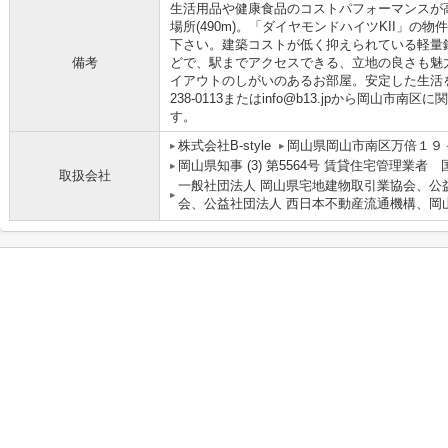
生活用品や健康食品のコストパフォーマンスが
場所(490m)。「ダイヤモンドハイツKII」
下さい。建築コストが低く抑えられている軽量
備考
どで、駅までアクセスできる、立地の良さも魅
イアウトのしがいのあるお部屋。安定した生活を株式
238-0113またはinfo@b13.jpから岡山
す。
株式会社B-style
岡山県岡山市南区万倍１９
岡山県知事 (3) 第5564号 賃貸住宅管理業者
取扱会社
一般社団法人 岡山県宅地建物取引業協会、公
会、公益社団法人 西日本不動産流通機構、岡