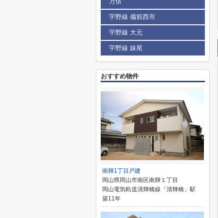
万倍
宇野線 備前西市
宇野線 大元
宇野線 妹尾
おすすめ物件
南輝1丁目戸建
岡山県岡山市南区南輝１丁目
岡山電気軌道清輝橋線「清輝橋」駅
築11年