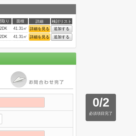
間取り
面積
詳細
検討リスト
2DK
41.31㎡
詳細を見る
追加する
2DK
41.31㎡
詳細を見る
追加する
0
/
2
必須項目完了