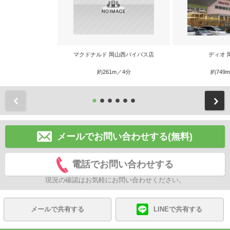
マクドナルド 岡山西バイパス店
ディオ 
約261m／4分
約749
前
メールでお問い合わせする(無料)
電話でお問い合わせする
現況の確認はお気軽にお問い合わせください。
メールで共有する
LINEで共有する