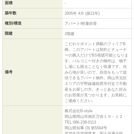
面積
-
築年数
2005年 4月 (築21年)
種別/構造
アパート/軽量鉄骨
階建
2階建
こだわりポイント満載のフィリアB
棟。このアパートは契約とチューナ
ーの購入だけでBS視聴可能となりま
す。バルコニー付きの物件は、物干
し場にも困ることなく快適です。住
備考
み心地が良いので、自信をもって提
供できるアパート物件。岡山市北区
エリアの宇野線備前西市付近で不動
産をお探しの方。きっとあなた好み
のお部屋が見つかります。お気軽に
ご連絡ください。
株式会社B-style
岡山県岡山市南区万倍１９－１２
TEL:086-238-0113
岡山県知事 (3) 第5564号
賃貸住宅管理業者 国土交通大臣