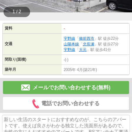
1 / 2
賃料
-
宇野線
「
備前西市
」駅 徒歩22分
交通
山陽本線
「
北長瀬
」駅 徒歩27分
宇野線
「
大元
」駅 徒歩41分
間取り(面積)
-(-)
築年月
2005年 4月(築21年)
メールでお問い合わせする(無料)
電話でお問い合わせする
新しい生活のスタートにおすすめなのが、こちらのアパー
トです。使えば良さがわかる独立した洗面所があるので、
女性の方にもおすすめのアパートです。BSアンテナ工事済