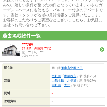
みの、嬉しい条件が整った物件となっています。小さなガ
ーデンスペースにも使える、バルコニー付きのアパートで
す。当社スタッフが地域の賃貸情報をご提供いたします。
お客様のこだわりやご要望などございましたら、お気軽に
当社へお問い合わせ下さい。
過去掲載物件一覧
***
万円
(管理費・共益費 ***円)
敷：***｜礼：***
2階 / *** / ***
所在地
岡山県
岡山市北区
平田
宇野線
「
備前西市
」駅 徒歩22分
交通
山陽本線
「
北長瀬
」駅 徒歩27分
宇野線
「
大元
」駅 徒歩41分
賃料
-
管理費等
-