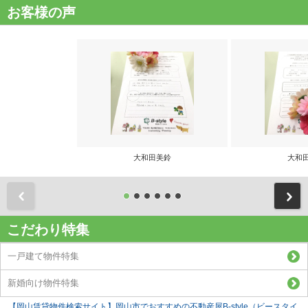
お客様の声
大和田美鈴
大和
前
こだわり特集
一戸建て物件特集
新婚向け物件特集
【岡山賃貸物件検索サイト】岡山市でおすすめの不動産屋B-style（ビースタイ