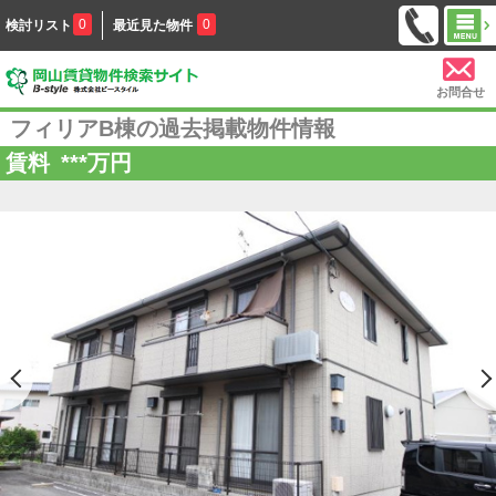
0
0
検討リスト
最近見た物件
お問合せ
フィリアB棟の過去掲載物件情報
賃料
***
万円