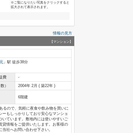
※ご覧になりたい写真をクリックすると
拡大されて表示されます。
情報の見方
【マンション】
元
」駅 徒歩38分
益費
-
年数）
2004年 2月 ( 築22年 )
6階建
)があるので、気軽に夜食や飲み物を買いに
シーもしっかりしており安心なマンショ
ついています。敷地内には使いやすいご
賃貸情報をご提供いたします。お客様の
に当社へお問い合わせ下さい。