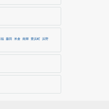
新福
藤田
米倉
南輝
豊浜町
浜野