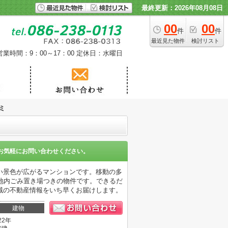
最終更新：2026年08月08日
00
00
件
件
最近見た物件
検討リスト
営業時間：9：00～17：00
定休日：水曜日
ミ
お気軽にお問い合わせください。
い景色が広がるマンションです。移動の多
地内ごみ置き場つきの物件です。できるだ
域の不動産情報をいち早くお届けします。
建物
22年