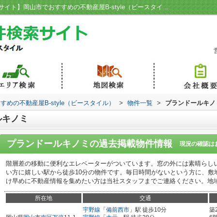
プランドールキノミ／【岡山賃貸物件検索サイト】岡山市でおすすめの不動産屋B-style（ビースタイル）
めの不動産屋B-style（ビースタイル）
>
物件一覧
>
プランドールキノ
ルキノミ
プランドールキノミ
の過去掲載物件情報
現況の確認は
階層差の移動に便利なエレベーターがついています。窓の外には素晴らし
い方に嬉しい駅から徒歩10分の物件です。毎日時間がないという方に、敷
け早めに不動産情報を集めたい方は当社スタッフまでご連絡ください。地
所在地
交通
宇野線
「
備前西市
」駅 徒歩10分
築