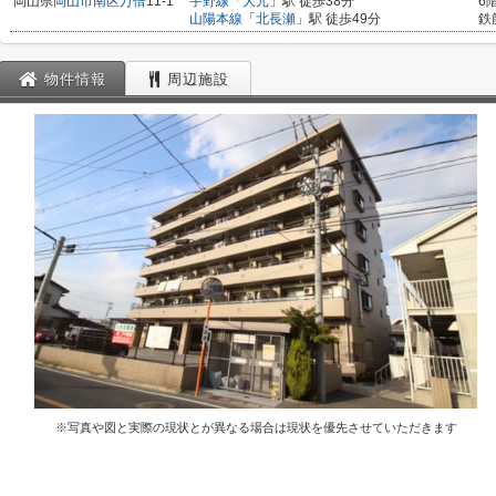
岡山県
岡山市南区
万倍
11-1
宇野線
「
大元
」駅 徒歩38分
6
山陽本線
「
北長瀬
」駅 徒歩49分
鉄
物件情報
周辺施設
※写真や図と実際の現状とが異なる場合は現状を優先させていただきます