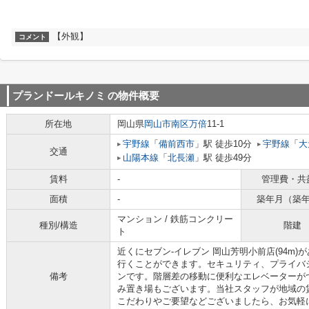
【外観】
コメント
プランドールキノミ
の物件概要
所在地
岡山県
岡山市南区
万倍
11-1
宇野線
「
備前西市
」駅 徒歩10分
宇野線
「
大
交通
山陽本線
「
北長瀬
」駅 徒歩49分
賃料
-
管理費・共
面積
-
築年月（築
マンション / 鉄筋コンクリー
種別/構造
階建
ト
近くにセブン‐イレブン 岡山芳明小前店(94m
行くことができます。セキュリティ、プライバ
備考
ンです。階層差の移動に便利なエレベーターが
み置き場もございます。当社スタッフが地域の
こだわりやご要望などございましたら、お気軽