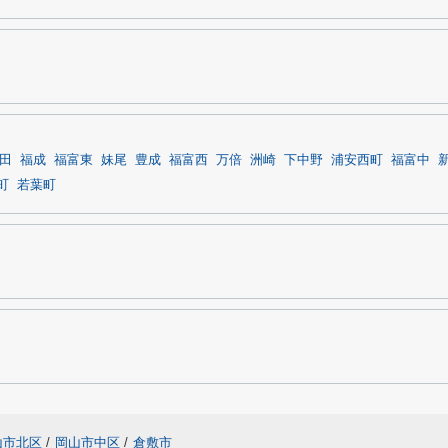
田
福成
福富東
妹尾
豊成
福富西
万倍
洲崎
下中野
浦安西町
福富中
町
若葉町
山市北区
/
岡山市中区
/
倉敷市