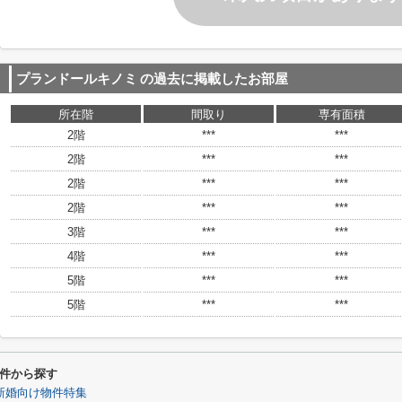
プランドールキノミ
の過去に掲載したお部屋
所在階
間取り
専有面積
2階
***
***
2階
***
***
2階
***
***
2階
***
***
3階
***
***
4階
***
***
5階
***
***
5階
***
***
件から探す
新婚向け物件特集