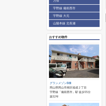
万倍
宇野線 備前西市
宇野線 大元
山陽本線 北長瀬
おすすめ物件
グランメゾンB棟
岡山県岡山市南区福成２丁目
宇野線「備前西市」駅 徒歩55分
築32年