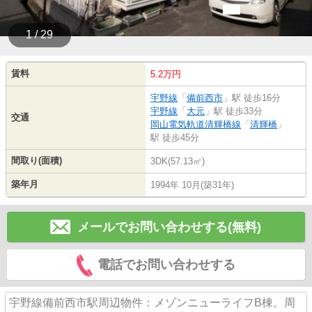
1 / 29
賃料
5.2万円
宇野線
「
備前西市
」駅 徒歩16分
宇野線
「
大元
」駅 徒歩33分
交通
岡山電気軌道清輝橋線
「
清輝橋
」
駅 徒歩45分
間取り(面積)
3DK(57.13㎡)
築年月
1994年 10月(築31年)
メールでお問い合わせする(無料)
電話でお問い合わせする
宇野線備前西市駅周辺物件：メゾンニューライフB棟。周