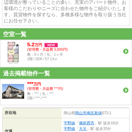
辺環境が整っていることの多い、充実のアパート物件。お
客様のこだわりやニーズに合わせた物件をご紹介いたしま
す。賃貸物件を探すなら、多種多様な物件を取り扱う当社
にお任せ下さい。
空室一覧
5.2
万
円
NEW
(管理費・共益費 3,000円)
敷：0ヶ月｜礼：1ヶ月
1階 / 3DK / 57.13㎡
過去掲載物件一覧
***
万円
(管理費・共益費 ***円)
敷：***｜礼：***
2階 / *** / ***
所在地
岡山県
岡山市南区
新保
673-1
宇野線
「
備前西市
」駅 徒歩16分
宇野線
「
大元
」駅 徒歩33分
交通