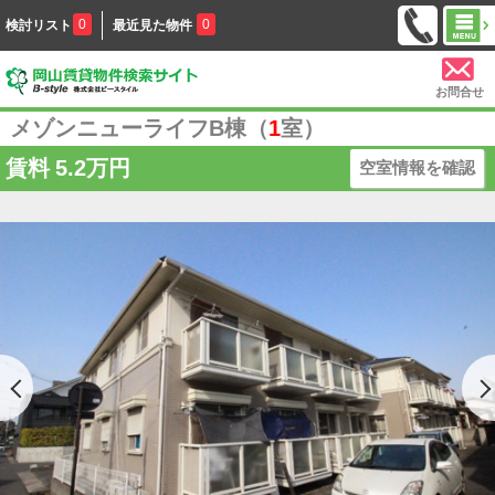
0
0
検討リスト
最近見た物件
お問合せ
メゾンニューライフB棟（
1
室）
賃料
5.2万円
空室情報を確認