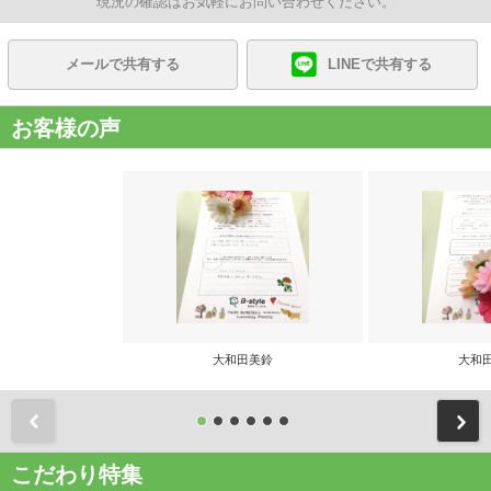
現況の確認はお気軽にお問い合わせください。
メールで共有する
LINEで共有する
お客様の声
大和田美鈴
大和
前
こだわり特集