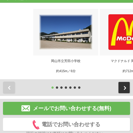
岡山市立芳田小学校
マクドナルド 
約415m／6分
約712
前
メールでお問い合わせする(無料)
電話でお問い合わせする