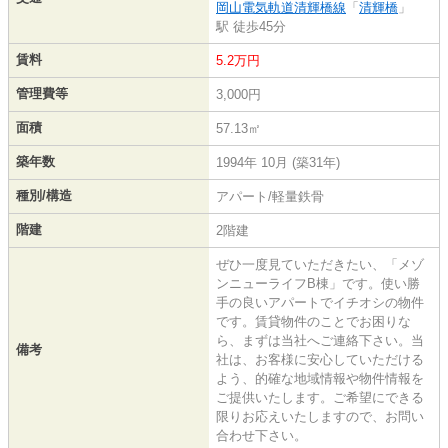
岡山電気軌道清輝橋線
「
清輝橋
」
駅 徒歩45分
賃料
5.2万円
管理費等
3,000円
面積
57.13㎡
築年数
1994年 10月 (築31年)
種別/構造
アパート/軽量鉄骨
階建
2階建
ぜひ一度見ていただきたい、「メゾ
ンニューライフB棟」です。使い勝
手の良いアパートでイチオシの物件
です。賃貸物件のことでお困りな
ら、まずは当社へご連絡下さい。当
備考
社は、お客様に安心していただける
よう、的確な地域情報や物件情報を
ご提供いたします。ご希望にできる
限りお応えいたしますので、お問い
合わせ下さい。