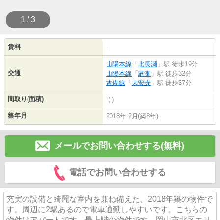
1 / 3
賃料
-
山陽本線
「
北長瀬
」駅 徒歩19分
交通
山陽本線
「
庭瀬
」駅 徒歩32分
吉備線
「
大安寺
」駅 徒歩37分
間取り(面積)
-(-)
築年月
2018年 2月(築8年)
メールでお問い合わせする(無料)
電話でお問い合わせする
充実の設備と綺麗な室内を兼ね備えた、2018年築の物件で
す。周辺に2駅あるので電車通勤しやすいです。こちらの
物件はアパートです。最上階の物件です。岡山市北区エリ