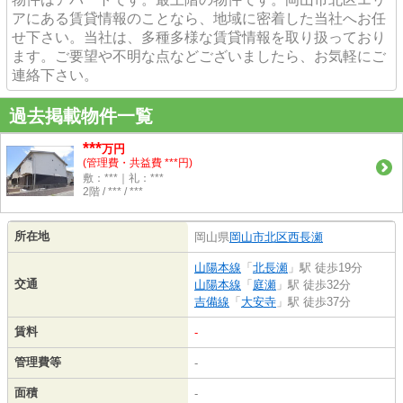
アにある賃貸情報のことなら、地域に密着した当社へお任
せ下さい。当社は、多種多様な賃貸情報を取り扱っており
ます。ご要望や不明な点などございましたら、お気軽にご
連絡下さい。
過去掲載物件一覧
***
万円
(管理費・共益費 ***円)
敷：***｜礼：***
2階 / *** / ***
所在地
岡山県
岡山市北区
西長瀬
山陽本線
「
北長瀬
」駅 徒歩19分
交通
山陽本線
「
庭瀬
」駅 徒歩32分
吉備線
「
大安寺
」駅 徒歩37分
賃料
-
管理費等
-
面積
-