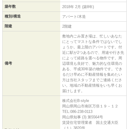
築年数
2018年 2月 (築8年)
種別/構造
アパート/木造
階建
2階建
敷地内ごみ置き場は、忙しいあなた
にとってマストな条件ではないでし
ょうか。最上階のアパートです。付
近に駅が2つあるので、用途や行き先
によって経路を選べる物件です。周
備考
辺環境も良好で、魅力的な住環境の
ある、平成30年築の物件です。でき
るだけ早めに不動産情報を集めたい
方は当社スタッフまでご連絡くださ
い。地域の不動産情報をいち早くお
届けします。
株式会社B-style
岡山県岡山市南区万倍１９－１２
TEL:086-238-0113
岡山県知事 (3) 第5564号
賃貸住宅管理業者 国土交通大臣
（１）3820号