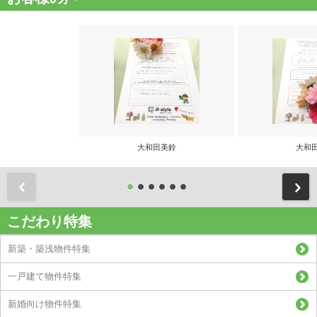
大和田美鈴
大和
前
こだわり特集
新築・築浅物件特集
一戸建て物件特集
新婚向け物件特集