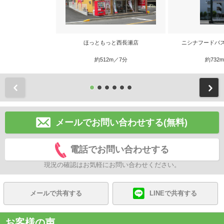
ほっともっと西長瀬店
ニシナフードバ
約512m／7分
約732
前
メールでお問い合わせする(無料)
電話でお問い合わせする
現況の確認はお気軽にお問い合わせください。
メールで共有する
LINEで共有する
お客様の声