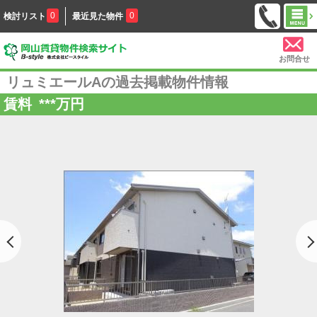
0
0
検討リスト
最近見た物件
お問合せ
リュミエールAの過去掲載物件情報
賃料
***
万円