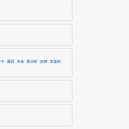
富中
藤田
米倉
豊浜町
南輝
若葉町