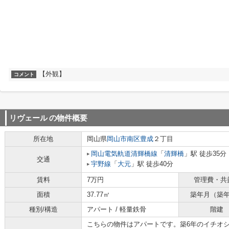
【外観】
コメント
リヴェール
の物件概要
所在地
岡山県
岡山市南区
豊成
２丁目
岡山電気軌道清輝橋線
「
清輝橋
」駅 徒歩35分
交通
宇野線
「
大元
」駅 徒歩40分
賃料
7万円
管理費・共
面積
37.77㎡
築年月（築
種別/構造
アパート / 軽量鉄骨
階建
こちらの物件はアパートです。築6年のイチオ