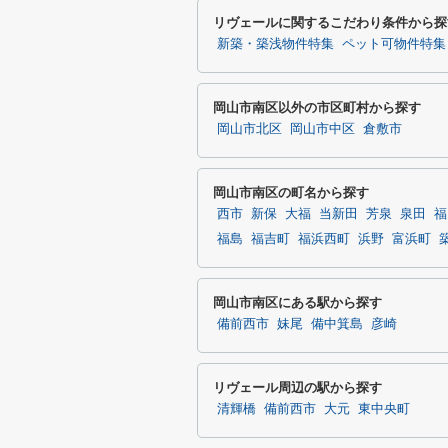
リヴェールに関するこだわり条件から探
新築・築浅物件特集
ペット可物件特集
岡山市南区以外の市区町村から探す
岡山市北区
岡山市中区
倉敷市
岡山市南区の町名から探す
西市
新保
大福
当新田
芳泉
泉田
福
福島
福吉町
福浜西町
浜野
富浜町
岡山市南区にある駅から探す
備前西市
妹尾
備中箕島
彦崎
リヴェール周辺の駅から探す
清輝橋
備前西市
大元
東中央町