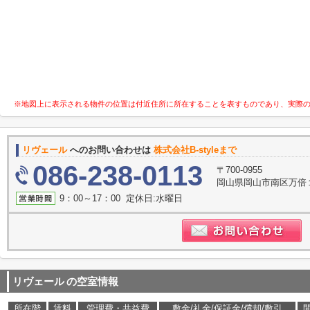
※地図上に表示される物件の位置は付近住所に所在することを表すものであり、実際
リヴェール
へのお問い合わせは
株式会社B-styleまで
086-238-0113
〒700-0955
岡山県岡山市南区万倍
9：00～17：00 定休日:水曜日
リヴェール
の空室情報
所在階
賃料
管理費・共益費
敷金/礼金/保証金/償却/敷引