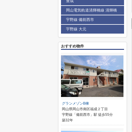
豊成
岡山電気軌道清輝橋線 清輝橋
宇野線 備前西市
宇野線 大元
おすすめ物件
グランメゾンB棟
岡山県岡山市南区福成２丁目
宇野線「備前西市」駅 徒歩55分
築32年