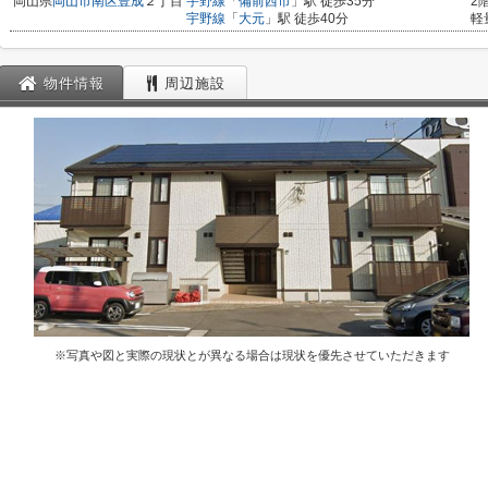
岡山県
岡山市南区
豊成
２丁目
宇野線
「
備前西市
」駅 徒歩35分
2
宇野線
「
大元
」駅 徒歩40分
軽
物件情報
周辺施設
※写真や図と実際の現状とが異なる場合は現状を優先させていただきます