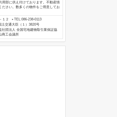
共用部に供え付けております。不動産情
ください。数多くの物件をご用意してお
－１２
TEL:086-238-0113
 国土交通大臣（１）3820号
益社団法人 全国宅地建物取引業保証協
山商工会議所