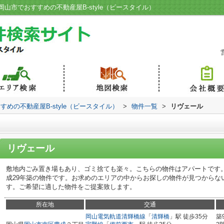
市でおすすめの不動産屋B-style（ビースタイル）
めの不動産屋B-style（ビースタイル）
>
物件一覧
>
リヴェール
リヴェール
敷地内ごみ置き場もあり、ゴミ捨ても楽々。こちらの物件はアパートです
成29年築の物件です。お求めのエリアの中からお探しの物件が見つからな
す。ご希望に適した物件をご提案致します。
所在地
交通
岡山電気軌道清輝橋線
「
清輝橋
」駅 徒歩35分
築