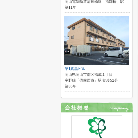
岡山電気軌道清輝橋線「清輝橋」駅
築11年
第1真黒ビル
岡山県岡山市南区福成１丁目
宇野線「備前西市」駅 徒歩52分
築36年