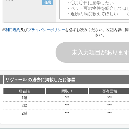
任意
※
利用規約
及び
プライバシーポリシー
を必ずお読みください。左記内容に同
さい。
未入力項目がありま
リヴェール
の過去に掲載したお部屋
所在階
間取り
専有面積
1階
***
***
2階
***
***
2階
***
***