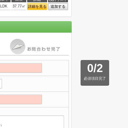
1LDK
37.77㎡
詳細を見る
追加する
0
/
2
必須項目完了