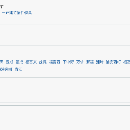
す
一戸建て物件特集
田
豊成
福成
福富東
妹尾
福富西
下中野
万倍
新福
洲崎
浦安西町
福
築港栄町
青江