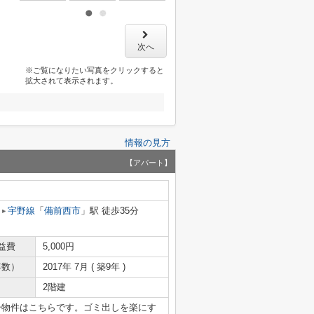
次へ
※ご覧になりたい写真をクリックすると
拡大されて表示されます。
情報の見方
【アパート】
宇野線
「
備前西市
」駅 徒歩35分
益費
5,000円
年数）
2017年 7月 ( 築9年 )
2階建
シ物件はこちらです。ゴミ出しを楽にす