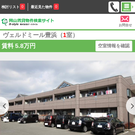
0
0
検討リスト
最近見た物件
お問合せ
ヴェルドミール豊浜（
1
室）
賃料
5.8万円
空室情報を確認