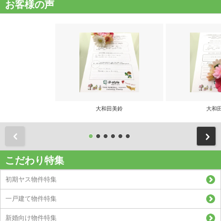
お客様の声
大和田美鈴
大和
前
こだわり特集
初期ヤス物件特集
一戸建て物件特集
新婚向け物件特集