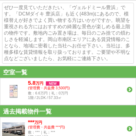
ぜひ一度見ていただきたい、「ヴェルドミール豊浜」で
す。「DCMダイキ 豊浜店」も近く(483m)にあるので、模
様替えが好きでよく買い物する方はいかがですか。眺望を
重視される方にはおすすめの綺麗な景色が楽しめる最上階
の物件です。敷地内ごみ置き場は、毎日のごみ捨ての煩わ
しさを軽減します。岡山市南区エリアにある賃貸情報のこ
となら、地域に密着した当社へお任せ下さい。当社は、多
種多様な賃貸情報を取り扱っております。ご要望や不明な
点などございましたら、お気軽にご連絡下さい。
空室一覧
5.8
万
円
NEW
(管理費・共益費 3,500円)
敷：6.6万円｜礼：0万円
1階 / 2LDK / 57.33㎡
過去掲載物件一覧
***
万円
(管理費・共益費 ***円)
敷：***｜礼：***