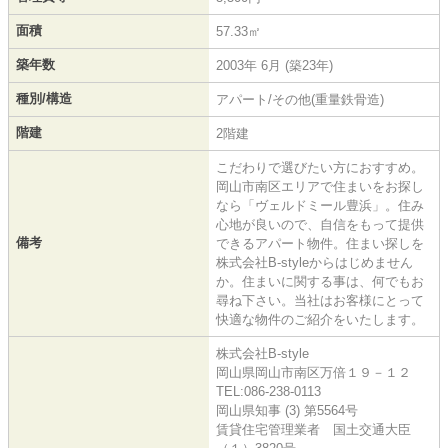
面積
57.33㎡
築年数
2003年 6月 (築23年)
種別/構造
アパート/その他(重量鉄骨造)
階建
2階建
こだわりで選びたい方におすすめ。
岡山市南区エリアで住まいをお探し
なら「ヴェルドミール豊浜」。住み
心地が良いので、自信をもって提供
備考
できるアパート物件。住まい探しを
株式会社B-styleからはじめません
か。住まいに関する事は、何でもお
尋ね下さい。当社はお客様にとって
快適な物件のご紹介をいたします。
株式会社B-style
岡山県岡山市南区万倍１９－１２
TEL:086-238-0113
岡山県知事 (3) 第5564号
賃貸住宅管理業者 国土交通大臣