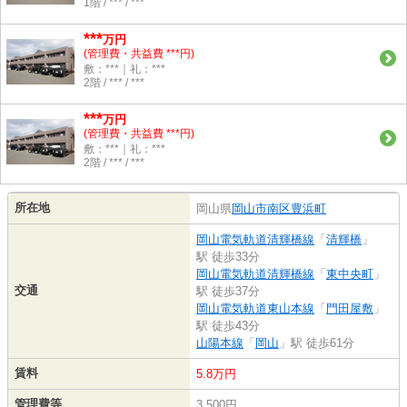
1階 / *** / ***
***
万円
(管理費・共益費 ***円)
敷：***｜礼：***
2階 / *** / ***
***
万円
(管理費・共益費 ***円)
敷：***｜礼：***
2階 / *** / ***
所在地
岡山県
岡山市南区
豊浜町
岡山電気軌道清輝橋線
「
清輝橋
」
駅 徒歩33分
岡山電気軌道清輝橋線
「
東中央町
」
交通
駅 徒歩37分
岡山電気軌道東山本線
「
門田屋敷
」
駅 徒歩43分
山陽本線
「
岡山
」駅 徒歩61分
賃料
5.8万円
管理費等
3,500円