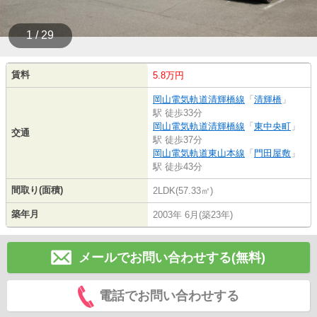
1 / 29
賃料
5.8万円
岡山電気軌道清輝橋線
「
清輝橋
」
駅 徒歩33分
岡山電気軌道清輝橋線
「
東中央町
」
交通
駅 徒歩37分
岡山電気軌道東山本線
「
門田屋敷
」
駅 徒歩43分
間取り(面積)
2LDK(57.33㎡)
築年月
2003年 6月(築23年)
メールでお問い合わせする(無料)
電話でお問い合わせする