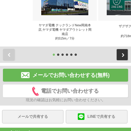
ヤマダ電機 テックランドNew岡南本
ザグザグ
店,ヤマダ電機 ヤマダアウトレット岡
南店
約718
約515m／7分
前
メールでお問い合わせする(無料)
電話でお問い合わせする
現況の確認はお気軽にお問い合わせください。
メールで共有する
LINEで共有する