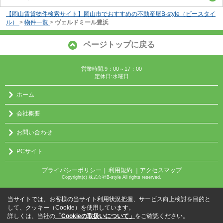
【岡山賃貸物件検索サイト】岡山市でおすすめの不動産屋B-style（ビースタイ
ル）
>
物件一覧
>
ヴェルドミール豊浜
ページトップに戻る
営業時間:9：00～17：00
定休日:水曜日
ホーム
会社概要
お問い合わせ
PCサイト
プライバシーポリシー
利用規約
｜アクセスマップ
｜
Copyright(c) 株式会社B-style All rights reserved.
当サイトでは、お客様の当サイト利用状況把握、サービス向上検討を目的と
して、クッキー（Cookie）を使用しています。
詳しくは、当社の
「Cookieの取扱いについて」
をご確認ください。