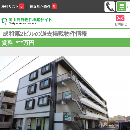
0
0
検討リスト
最近見た物件
お問合せ
成和第2ビルの過去掲載物件情報
賃料
***
万円