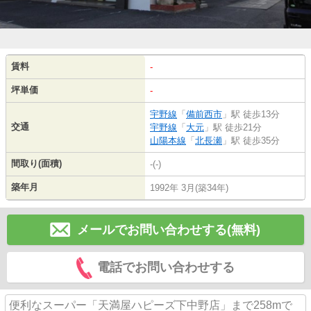
賃料
-
坪単価
-
宇野線
「
備前西市
」駅 徒歩13分
交通
宇野線
「
大元
」駅 徒歩21分
山陽本線
「
北長瀬
」駅 徒歩35分
間取り(面積)
-(-)
築年月
1992年 3月(築34年)
メールでお問い合わせする(無料)
電話でお問い合わせする
便利なスーパー「天満屋ハピーズ下中野店」まで258mで