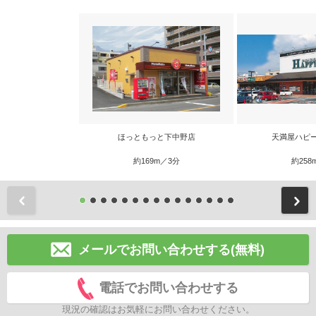
ほっともっと下中野店
天満屋ハピ
約169m／3分
約258
前
メールでお問い合わせする(無料)
電話でお問い合わせする
現況の確認はお気軽にお問い合わせください。