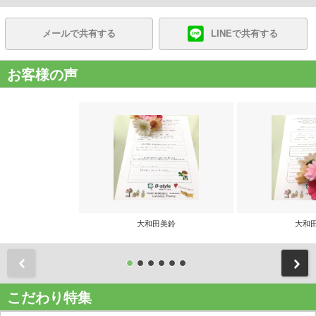
メールで共有する
LINEで共有する
お客様の声
大和田美鈴
大和
前
こだわり特集