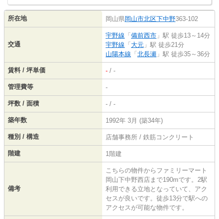
所在地
岡山県
岡山市北区
下中野
363-102
宇野線
「
備前西市
」駅 徒歩13～14分
交通
宇野線
「
大元
」駅 徒歩21分
山陽本線
「
北長瀬
」駅 徒歩35～36分
賃料 / 坪単価
-
/ -
管理費等
-
坪数 / 面積
- / -
築年数
1992年 3月 (築34年)
種別 / 構造
店舗事務所 / 鉄筋コンクリート
階建
1階建
こちらの物件からファミリーマート
岡山下中野西店まで190mです。2駅
備考
利用できる立地となっていて、アク
セスが良いです。徒歩13分で駅への
アクセスが可能な物件です。