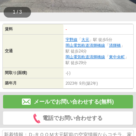
1 / 3
賃料
-
宇野線
「
大元
」駅 徒歩5分
岡山電気軌道清輝橋線
「
清輝橋
」
交通
駅 徒歩24分
岡山電気軌道清輝橋線
「
東中央町
」
駅 徒歩29分
間取り(面積)
-(-)
築年月
2023年 9月(築2年)
メールでお問い合わせする(無料)
電話でお問い合わせする
新着情報：Ｄ-ＲＯＯＭ大元駅前の空室情報ならコチラ。家