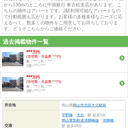
から130mのところに中国銀行 東古松支店があります。こ
ちらの物件はアパートです。2駅利用可能なアパートなの
で行動範囲も広がります。お客様の多種多様なニーズに応
えるべく、数多くの物件をご用意してお待ちしておりま
す。どうぞこちらからご連絡ください。
過去掲載物件一覧
***
万円
(管理費・共益費 ***円)
敷：***｜礼：***
1階 / *** / ***
***
万円
(管理費・共益費 ***円)
敷：***｜礼：***
3階 / *** / ***
所在地
岡山県
岡山市北区
大元駅前
宇野線
「
大元
」駅 徒歩5分
岡山電気軌道清輝橋線
「
清輝橋
」
交通
駅 徒歩24分