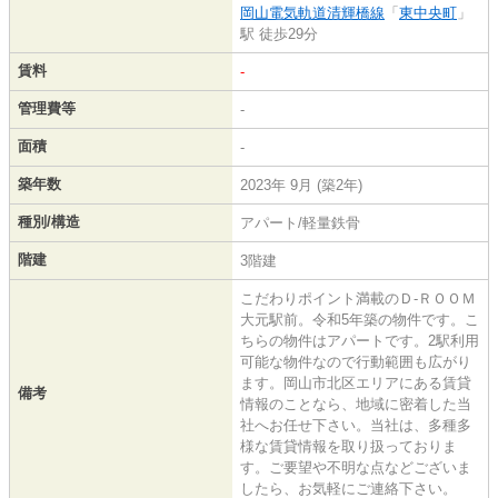
岡山電気軌道清輝橋線
「
東中央町
」
駅 徒歩29分
賃料
-
管理費等
-
面積
-
築年数
2023年 9月 (築2年)
種別/構造
アパート/軽量鉄骨
階建
3階建
こだわりポイント満載のＤ-ＲＯＯＭ
大元駅前。令和5年築の物件です。こ
ちらの物件はアパートです。2駅利用
可能な物件なので行動範囲も広がり
ます。岡山市北区エリアにある賃貸
備考
情報のことなら、地域に密着した当
社へお任せ下さい。当社は、多種多
様な賃貸情報を取り扱っておりま
す。ご要望や不明な点などございま
したら、お気軽にご連絡下さい。