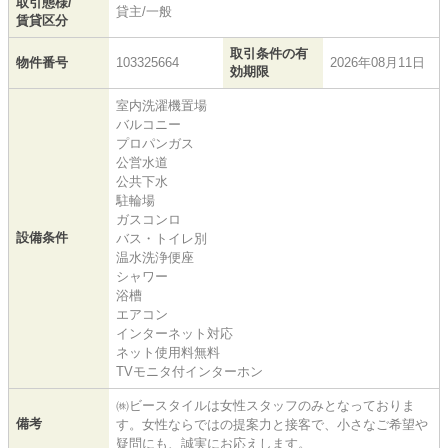
取引態様/
貸主/一般
賃貸区分
取引条件の有
物件番号
103325664
2026年08月11日
効期限
室内洗濯機置場
バルコニー
プロパンガス
公営水道
公共下水
駐輪場
ガスコンロ
設備条件
バス・トイレ別
温水洗浄便座
シャワー
浴槽
エアコン
インターネット対応
ネット使用料無料
TVモニタ付インターホン
㈱ビースタイルは女性スタッフのみとなっておりま
備考
す。女性ならではの提案力と接客で、小さなご希望や
疑問にも、誠実にお応えします。