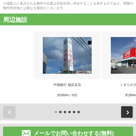
※地図上に表示される物件の位置は付近住所に所在することを表すものであり、実際の
物件所在地とは異なる場合がございます。
周辺施設
中国銀行 福浜支店
くすりのラ
約580m／8分
約384
前
メールでお問い合わせする(無料)