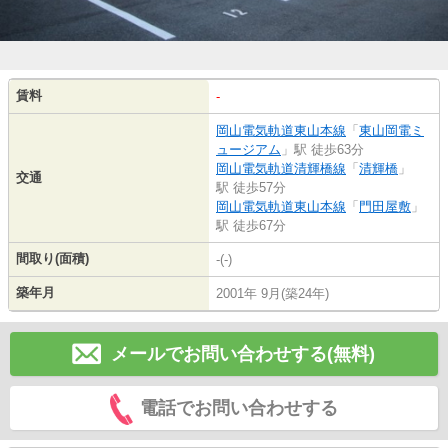
賃料
-
岡山電気軌道東山本線
「
東山岡電ミ
ュージアム
」駅 徒歩63分
岡山電気軌道清輝橋線
「
清輝橋
」
交通
駅 徒歩57分
岡山電気軌道東山本線
「
門田屋敷
」
駅 徒歩67分
間取り(面積)
-(-)
築年月
2001年 9月(築24年)
メールでお問い合わせする(無料)
電話でお問い合わせする