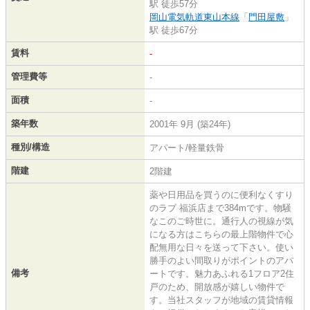
駅 徒歩57分
岡山電気軌道東山本線
「
門田屋敷
」
駅 徒歩67分
賃料
-
管理費等
-
面積
-
築年数
2001年 9月 (築24年)
種別/構造
アパート/軽量鉄骨
階建
2階建
薬や日用品を買うのに便利なくすり
のラブ 福浜店まで384mです。物騒
なこのご時世に。通行人の視線が気
になる方はこちらの最上階物件で心
配無用な日々を送って下さい。使い
勝手のよい間取りがポイントのアパ
備考
ートです。魅力あふれる1フロア2住
戸のため、開放感が嬉しい物件で
す。当社スタッフが地域の賃貸情報