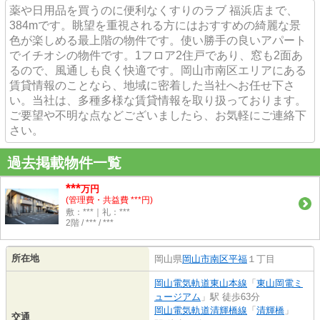
薬や日用品を買うのに便利なくすりのラブ 福浜店まで、
384mです。眺望を重視される方にはおすすめの綺麗な景
色が楽しめる最上階の物件です。使い勝手の良いアパート
でイチオシの物件です。1フロア2住戸であり、窓も2面あ
るので、風通しも良く快適です。岡山市南区エリアにある
賃貸情報のことなら、地域に密着した当社へお任せ下さ
い。当社は、多種多様な賃貸情報を取り扱っております。
ご要望や不明な点などございましたら、お気軽にご連絡下
さい。
過去掲載物件一覧
***
万円
(管理費・共益費 ***円)
敷：***｜礼：***
2階 / *** / ***
所在地
岡山県
岡山市南区
平福
１丁目
岡山電気軌道東山本線
「
東山岡電ミ
ュージアム
」駅 徒歩63分
岡山電気軌道清輝橋線
「
清輝橋
」
交通