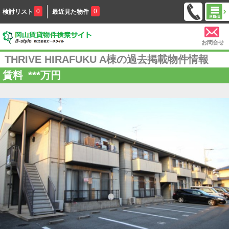
0
0
検討リスト
最近見た物件
お問合せ
THRIVE HIRAFUKU A棟の過去掲載物件情報
賃料
***
万円