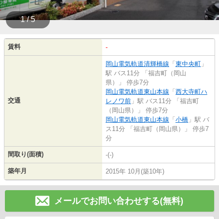
1 / 5
賃料
-
岡山電気軌道清輝橋線
「
東中央町
」
駅 バス11分 「福吉町（岡山
県）」 停歩7分
岡山電気軌道東山本線
「
西大寺町ハ
交通
レノワ前
」駅 バス11分 「福吉町
（岡山県）」 停歩7分
岡山電気軌道東山本線
「
小橋
」駅 バ
ス11分 「福吉町（岡山県）」 停歩7
分
間取り(面積)
-(-)
築年月
2015年 10月(築10年)
メールでお問い合わせする(無料)