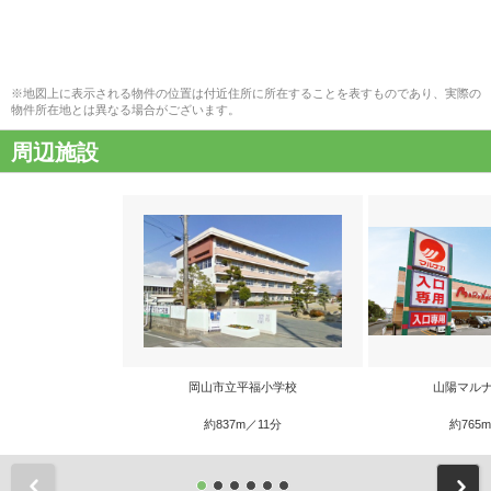
※地図上に表示される物件の位置は付近住所に所在することを表すものであり、実際の
物件所在地とは異なる場合がございます。
周辺施設
岡山市立平福小学校
山陽マルナ
約837m／11分
約765
前