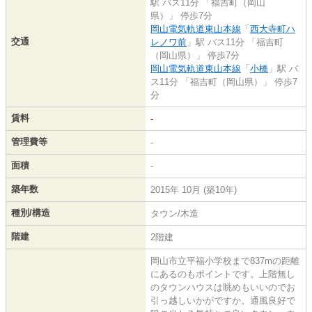
駅 バス11分 「福吉町（岡山
県）」 停歩7分
岡山電気軌道東山本線
「
西大寺町ハ
交通
レノワ前
」駅 バス11分 「福吉町
（岡山県）」 停歩7分
岡山電気軌道東山本線
「
小橋
」駅 バ
ス11分 「福吉町（岡山県）」 停歩7
分
賃料
-
管理費等
-
面積
-
築年数
2015年 10月 (築10年)
種別/構造
タウン/木造
階建
2階建
岡山市立平福小学校まで837mの距離
にあるのもポイントです。上階無し
のタウンハウスは眺めもいいのでお
引っ越しいかがですか。通風良好で