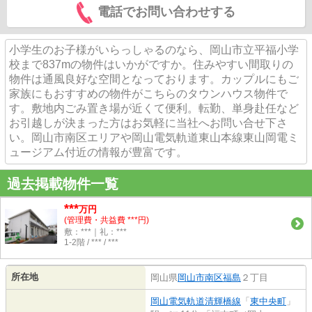
電話でお問い合わせする
小学生のお子様がいらっしゃるのなら、岡山市立平福小学
校まで837mの物件はいかがですか。住みやすい間取りの
物件は通風良好な空間となっております。カップルにもご
家族にもおすすめの物件がこちらのタウンハウス物件で
す。敷地内ごみ置き場が近くて便利。転勤、単身赴任など
お引越しが決まった方はお気軽に当社へお問い合せ下さ
い。岡山市南区エリアや岡山電気軌道東山本線東山岡電ミ
ュージアム付近の情報が豊富です。
過去掲載物件一覧
***
万円
(管理費・共益費 ***円)
敷：***｜礼：***
1-2階 / *** / ***
所在地
岡山県
岡山市南区
福島
２丁目
岡山電気軌道清輝橋線
「
東中央町
」