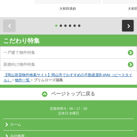
大和田美鈴
大和
前
こだわり特集
一戸建て物件特集
新婚向け物件特集
【岡山賃貸物件検索サイト】岡山市でおすすめの不動産屋B-style（ビースタイ
ル）
>
物件一覧
>
プリムローズ福島
ページトップに戻る
営業時間:9：00～17：00
定休日:水曜日
ホーム
会社概要