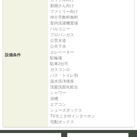
新婚さん向け
ファミリー向け
仲介手数料無料
室内洗濯機置場
バルコニー
プロパンガス
公営水道
公共下水
エレベーター
設備条件
駐輪場
駐車2台可
ガスコンロ
バス・トイレ別
温水洗浄便座
洗髪洗面化粧台
シャワー
浴槽
エアコン
シューズボックス
TVモニタ付インターホン
宅配ボックス