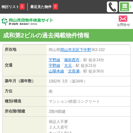
0
0
検討リスト
最近見た物件
お問合せ
成和第2ビルの過去掲載物件情報
所在地
岡山県
岡山市北区
下中野
363-102
宇野線
「
備前西市
」駅 徒歩14分
交通
宇野線
「
大元
」駅 徒歩21分
山陽本線
「
北長瀬
」駅 徒歩36分
築年月（築年数）
1992年 3月（築34年）
方位
南
種別/構造
マンション/鉄筋コンクリート
所在階/階建
2階/4階建
保証人不要
２人入居可
カップル向け